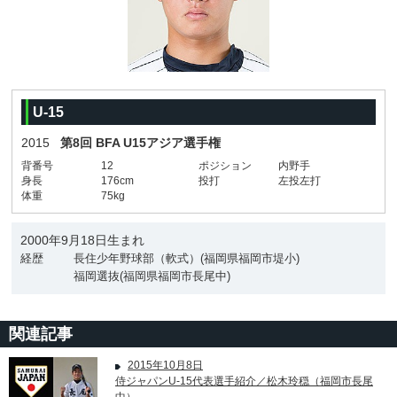
U-15
2015
第8回 BFA U15アジア選手権
背番号
12
ポジション
内野手
身長
176cm
投打
左投左打
体重
75kg
2000年9月18日生まれ
経歴
長住少年野球部（軟式）(福岡県福岡市堤小)
福岡選抜(福岡県福岡市長尾中)
関連記事
2015年10月8日
侍ジャパンU-15代表選手紹介／松木玲穏（福岡市長尾