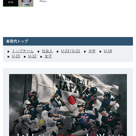
中）
各世代トップ
トップチーム
社会人
U-23 / U-21
大学
U-18
U-15
U-12
女子