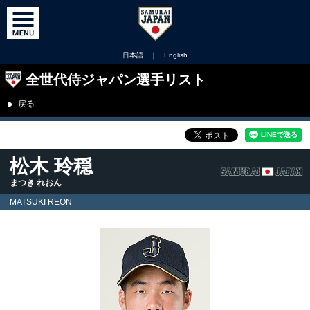
日本語
｜
English
全世代侍ジャパン選手リスト
戻る
松木 玲穏
まつき れおん
MATSUKI REON