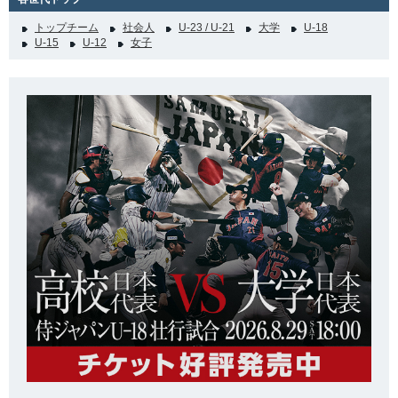
トップチーム
社会人
U-23 / U-21
大学
U-18
U-15
U-12
女子