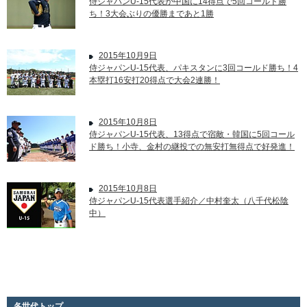
侍ジャパンU-15代表が中国に14得点で5回コールド勝
ち！3大会ぶりの優勝まであと1勝
2015年10月9日
侍ジャパンU-15代表、パキスタンに3回コールド勝ち！4
本塁打16安打20得点で大会2連勝！
2015年10月8日
侍ジャパンU-15代表、13得点で宿敵・韓国に5回コール
ド勝ち！小寺、金村の継投での無安打無得点で好発進！
2015年10月8日
侍ジャパンU-15代表選手紹介／中村奎太（八千代松陰
中）
各世代トップ