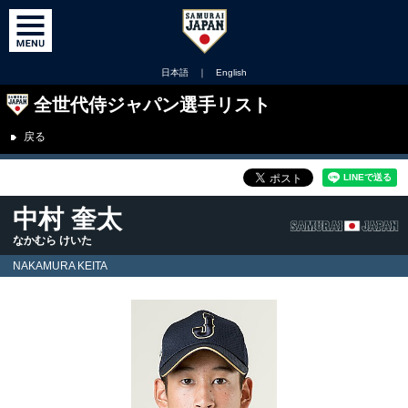
日本語
｜
English
全世代侍ジャパン選手リスト
戻る
中村 奎太
なかむら けいた
NAKAMURA KEITA