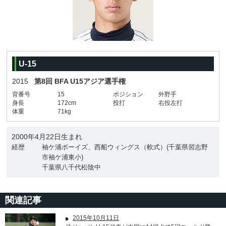
U-15
2015
第8回 BFA U15アジア選手権
背番号
15
ポジション
外野手
身長
172cm
投打
右投左打
体重
71kg
2000年4月22日生まれ
経歴
袖ケ浦ボーイズ、西船ウィングス（軟式）(千葉県習志野
市袖ケ浦東小)
千葉県八千代松陰中
関連記事
2015年10月11日