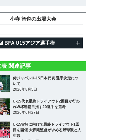
小寺 智也の出場大会
回 BFA U15アジア選手権
5代表 関連記事
侍ジャパンU-15日本代表 選手決定につ
いて
2026年8月5日
U-15代表最終トライアウト2回目が行わ
れW杯連覇目指す20選手を選考
2026年6月27日
U-15W杯に向けて最終トライアウト1回
目を開催 大森剛監督が求める野球観と人
生観