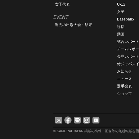
女子代表
U-12
女子
EVENT
Baseball5
過去の出場大会・結果
総括
動画
試合レポー
チームレポ
会見レポー
侍ジャパン
お知らせ
ニュース
選手発表
ショップ
© SAMURAI JAPAN
掲載の情報・画像等の無断転載を固