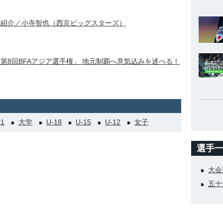
選手紹介／小寺智也（西京ビッグスターズ）
「第8回BFAアジア選手権」 地元制覇へ意気込みを述べる！
21
大学
U-18
U-15
U-12
女子
選手
大会
五十