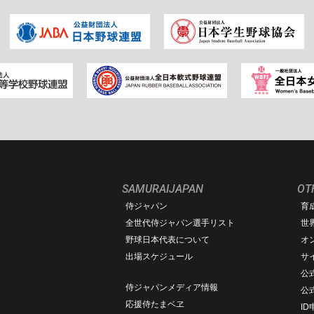
SAMURAIJAPAN
OT
侍ジャパン
育
ム
全世代侍ジャパン選手リスト
世
野球日本代表について
オ
出場スケジュール
サ
公式
侍ジャパンメディア情報
公
応援侍たまベヱ
I