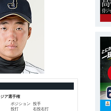
5アジア選手権
ポジション
投手
投打
右投右打