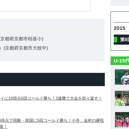
2015
京都府京都市桂坂小)
第8
）(京都府京都市大枝中)
U-1
タイに10得点6回コールド勝ち！3連勝で大会を折り返す！
13得点で宿敵・韓国に5回コールド勝ち！小寺、金村の継投
進！