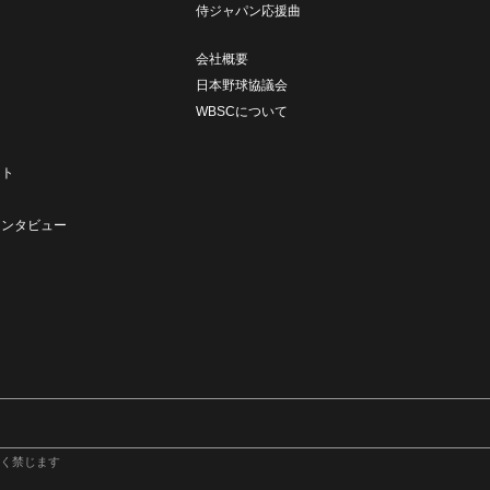
侍ジャパン応援曲
会社概要
日本野球協議会
WBSCについて
ト
ート
ト
インタビュー
く禁じます