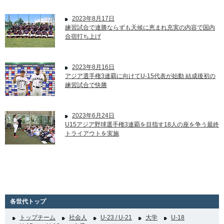
2023年8月17日
練習試合で連勝ならずも天候に恵まれ充実の内容で国内
合宿打ち上げ
2023年8月16日
アジア選手権3連覇に向けてU-15代表が始動 結成後初の
練習試合で快勝
2023年6月24日
U15アジア野球選手権3連覇を目指す18人の座を争う最終
トライアウトを実施
各世代トップ
トップチーム
社会人
U-23 / U-21
大学
U-18