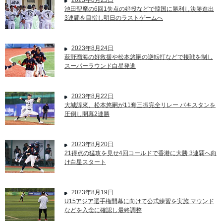
2023年8月25日
池田聖摩の6回1失点の好投などで韓国に勝利し決勝進出
3連覇を目指し明日のラストゲームへ
2023年8月24日
萩野瑠海の好救援や松本悠嗣の逆転打などで接戦を制し
スーパーラウンド白星発進
2023年8月22日
大城諄來、松本悠嗣が11奪三振完全リレー パキスタンを
圧倒し開幕2連勝
2023年8月20日
21得点の猛攻を見せ4回コールドで香港に大勝 3連覇へ向
け白星スタート
2023年8月19日
U15アジア選手権開幕に向けて公式練習を実施 マウンド
などを入念に確認し最終調整