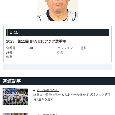
U-15
2023
第11回 BFA U15アジア選手権
背番号
30
ポジション
監督
身長
投打
体重
関連記事
2023年8月26日
終盤まで意地を見せるもあと一歩届かず U15アジア選手
権3連覇を逃す