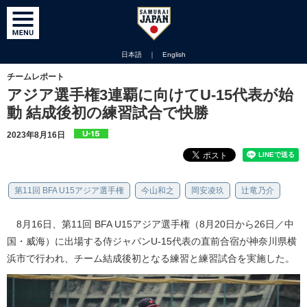
日本語
｜
English
チームレポート
アジア選手権3連覇に向けてU-15代表が始
動 結成後初の練習試合で快勝
2023年8月16日
第11回 BFA U15アジア選手権
今山和之
岡安凌玖
辻竜乃介
8月16日、第11回 BFA U15アジア選手権（8月20日から26日／中
国・威海）に出場する侍ジャパンU-15代表の直前合宿が神奈川県横
浜市で行われ、チーム結成後初となる練習と練習試合を実施した。