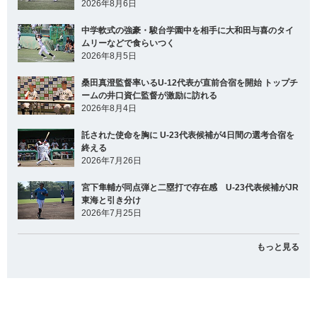
2026年8月6日
中学軟式の強豪・駿台学園中を相手に大和田与喜のタイ
ムリーなどで食らいつく
2026年8月5日
桑田真澄監督率いるU-12代表が直前合宿を開始 トップチ
ームの井口資仁監督が激励に訪れる
2026年8月4日
託された使命を胸に U-23代表候補が4日間の選考合宿を
終える
2026年7月26日
宮下隼輔が同点弾と二塁打で存在感 U-23代表候補がJR
東海と引き分け
2026年7月25日
もっと見る