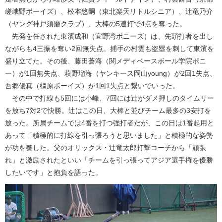
嵯峨野ボーイズ）、松本悠嗣（東北楽天リトルシニア）、辻竜乃介
（ヤング神戸須磨クラブ）、大棒の5連打で4点を奪った。
先発を任された東濱成和（宜野湾ポニーズ）は、先頭打者を出し
ながらも4三振を奪い2回無失点。捕手の村雲も盗塁を刺して東濱を
盛り立てた。その後、藤田蒼海（関メディベースボール学院ポニ
ー）が1回無失点、萩野瑠海（ヤンキース岡山young）が2回1失点、
吾郷優真（橿原ボーイズ）が1回1失点と繋いでいった。
その中で打線も5回には小峰、7回には辻がダメ押しのタイムリー
を放ち7対2で快勝。辻はこの日、大棒と並びチーム最多の3安打を
放った。所属チームでは4番を打つ強打者だが、この日は1番起用と
あって「積極的に打線を引っ張ろうと思いました」と積極的な姿勢
が功を奏した。父のオリックス・辻竜太郎打撃コーチから「頑張
れ」と激励されたといい「チームを引っ張ってアジア選手権を優勝
したいです」と抱負を語った。