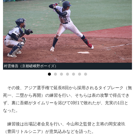
村雲脩吾（京都嵯峨野ボーイズ）
その後、アジア選手権で延長8回から採用されるタイブレーク（無
死一、二塁から再開）の練習を行い、そちらは表の攻撃で得点でき
ず、裏に吾郷がタイムリーを浴びて0対1で敗れたが、充実の1日と
なった。
練習後は出場記者会見を行い、今山和之監督と主将の岡安凌玖
（豊田リトルシニア）が意気込みなどを語った。