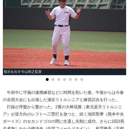
指示を出す今山和之監督
午前中に守備の連携練習などに時間を割いた後、午後からは今春
の全国大会にも出場した瀬谷リトルシニアと練習試合を行った。
打線が序盤から繋がった。2番の大棒琉雅（東北楽天リトルシニ
ア）が逆方向のレフトへ三塁打を放つと、続く池田聖摩（熊本中央
ボーイズ）のセカンドゴロの間に生還し先制に成功。さらに2回2死
走者無しから小峰渉央（佐賀フィールドナイン）、村雲脩吾（京都