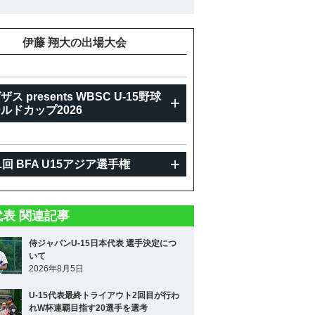
重
伊藤 翔大の出場大会
ザス presents WBSC U-15野球
ルドカップ2026
1回 BFA U15アジア選手権
5代表 関連記事
侍ジャパンU-15日本代表 選手決定につ
いて
2026年8月5日
U-15代表最終トライアウト2回目が行わ
れW杯連覇目指す20選手を選考