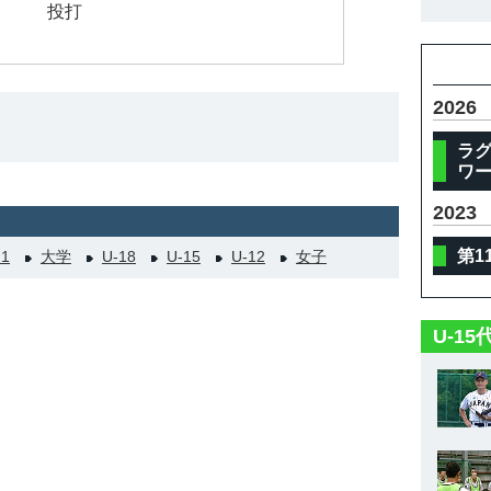
投打
体
2026
ラグ
ワー
2023
第1
21
大学
U-18
U-15
U-12
女子
U-1