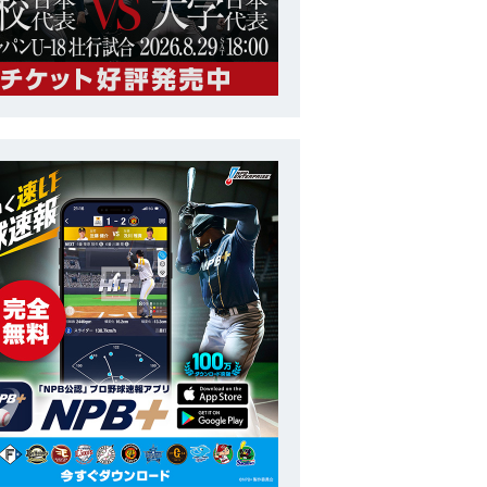
U-15
第11回 BFA U15アジア選手権
番号
50
ポジション
コーチ
長
投打