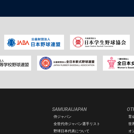
SAMURAIJAPAN
OT
侍ジャパン
育
ム
全世代侍ジャパン選手リスト
世
野球日本代表について
オ