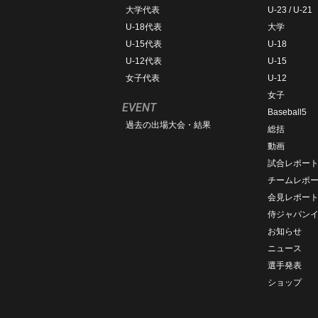
大学代表
U-23 / U-21
U-18代表
大学
U-15代表
U-18
U-12代表
U-15
女子代表
U-12
女子
EVENT
Baseball5
過去の出場大会・結果
総括
動画
試合レポー
チームレポ
会見レポー
侍ジャパン
お知らせ
ニュース
選手発表
ショップ