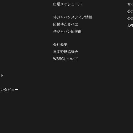
出場スケジュール
サ
公式
侍ジャパンメディア情報
公
応援侍たまベヱ
I
侍ジャパン応援曲
会社概要
日本野球協議会
WBSCについて
ト
ート
ト
インタビュー