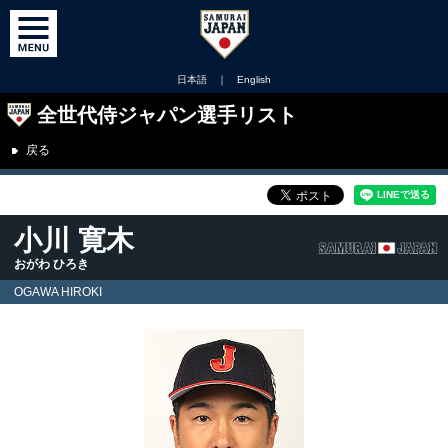
日本語
｜
English
全世代侍ジャパン選手リスト
戻る
小川 寛木
おがわ ひろき
OGAWA HIROKI