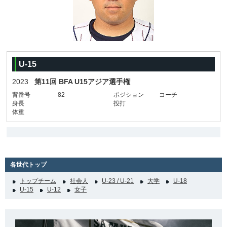
U-15
2023
第11回 BFA U15アジア選手権
背番号
82
ポジション
コーチ
身長
投打
体重
各世代トップ
トップチーム
社会人
U-23 / U-21
大学
U-18
U-15
U-12
女子