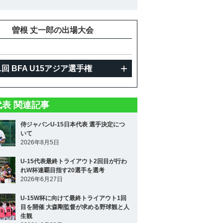
曽根 丈一郎の出場大会
1回 BFA U15アジア選手権
5代表 関連記事
侍ジャパンU-15日本代表 選手決定につ
いて
2026年8月5日
U-15代表最終トライアウト2回目が行わ
れW杯連覇目指す20選手を選考
2026年6月27日
U-15W杯に向けて最終トライアウト1回
目を開催 大森剛監督が求める野球観と人
生観