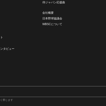
侍ジャパン応援曲
会社概要
日本野球協議会
WBSCについて
ト
ート
ト
インタビュー
く禁じます