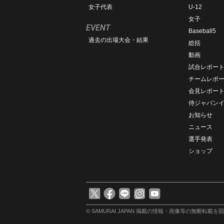
女子代表
U-12
女子
EVENT
Baseball5
過去の出場大会・結果
総括
動画
試合レポー
チームレポ
会見レポー
侍ジャパン
お知らせ
ニュース
選手発表
ショップ
© SAMURAI JAPAN
掲載の情報・画像等の無断転載を固