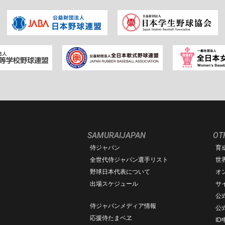
SAMURAIJAPAN
OT
侍ジャパン
育
ム
全世代侍ジャパン選手リスト
世
野球日本代表について
オ
出場スケジュール
サ
公式
侍ジャパンメディア情報
公
応援侍たまベヱ
I