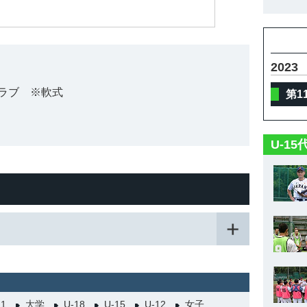
2023
ラブ ※軟式
第1
U-1
21
大学
U-18
U-15
U-12
女子