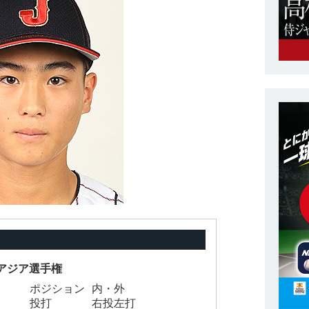
15アジア選手権
ポジション
内・外
投打
右投左打