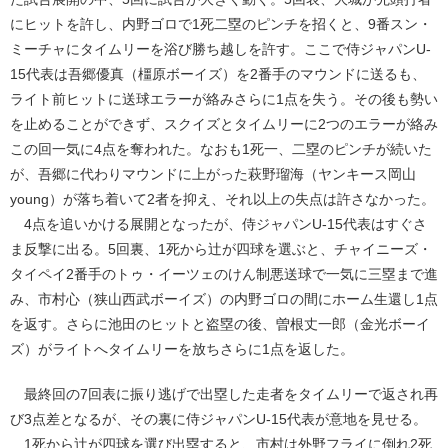
にヒットを許し、内野ゴロで1死二塁のピンチを招くと、9番スン・
ミーチャにタイムリーを浴び勝ち越しを許す。ここで侍ジャパンU-
15代表は吾郷優真（橿原ボーイズ）を2番手のマウンドに送るも、
ライト前ヒットに送球エラーが絡みさらに1点を失う。その後も勢い
を止めることができず、スクイズとタイムリーに2つのエラーが絡み
この回一気に4点を奪われた。なおも1死一、二塁のピンチが続いた
が、吾郷に代わりマウンドに上がった萩野瑠海（ヤンキース岡山
young）が落ち着いて2者を抑え、それ以上の失点は許さなかった。
4点を追いかける展開となったが、侍ジャパンU-15代表はすぐさ
ま反撃に出る。5回裏、1死から辻が四球を選ぶと、チャイニーズ・
タイペイ2番手のトゥ・イーツェのけん制悪送球で一気に三塁まで進
み、市村心（狭山西武ボーイズ）の内野ゴロの間にホーム生還し1点
を返す。さらに池田のヒットと盗塁の後、曽根丈一郎（金光ボーイ
ズ）がライトへタイムリーを放ちさらに1点を返した。
最終回の7回表に振り逃げで出塁した走者をタイムリーで返され再
び3点差となるが、その裏に侍ジャパンU-15代表が意地を見せる。
1死から辻が四球を選び出塁すると、市村は外野フライに倒れ2死