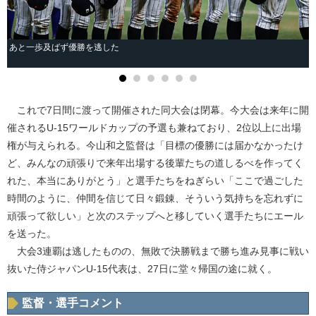
あと一歩及ばず優勝を逃した
これで7日間に渡って開催された同大会は閉幕。今大会は来年に開
催されるU-15ワールドカップの予選も兼ねており、2位以上に出場
権が与えられる。今山和之監督は「目標の優勝には届かなかったけ
ど、みんなの頑張りで来年出場する後輩たちの道しるべを作ってく
れた、本当にありがとう」と選手たちをねぎらい「ここで過ごした
時間のように、仲間を信じて日々鍛錬、そういう気持ちを忘れずに
頑張って欲しい」と次のステップへと移していく選手たちにエール
を送った。
大会3連覇は逃したものの、無敗で決勝戦まで勝ち進み見事に戦い
抜いた侍ジャパンU-15代表は、27日に堂々帰国の途に就く。
監督・選手コメント