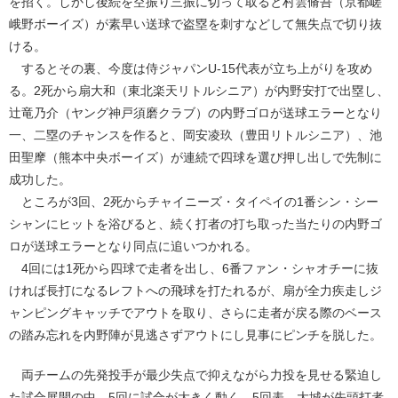
を招く。しかし後続を空振り三振に切って取ると村雲脩吾（京都嵯
峨野ボーイズ）が素早い送球で盗塁を刺すなどして無失点で切り抜
ける。
するとその裏、今度は侍ジャパンU-15代表が立ち上がりを攻め
る。2死から扇大和（東北楽天リトルシニア）が内野安打で出塁し、
辻竜乃介（ヤング神戸須磨クラブ）の内野ゴロが送球エラーとなり
一、二塁のチャンスを作ると、岡安凌玖（豊田リトルシニア）、池
田聖摩（熊本中央ボーイズ）が連続で四球を選び押し出しで先制に
成功した。
ところが3回、2死からチャイニーズ・タイペイの1番シン・シー
シャンにヒットを浴びると、続く打者の打ち取った当たりの内野ゴ
ロが送球エラーとなり同点に追いつかれる。
4回には1死から四球で走者を出し、6番ファン・シャオチーに抜
ければ長打になるレフトへの飛球を打たれるが、扇が全力疾走しジ
ャンピングキャッチでアウトを取り、さらに走者が戻る際のベース
の踏み忘れを内野陣が見逃さずアウトにし見事にピンチを脱した。
両チームの先発投手が最少失点で抑えながら力投を見せる緊迫し
た試合展開の中、5回に試合が大きく動く。5回表、大城が先頭打者