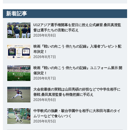
新着記事
U12アジア選手権開幕を翌日に控え公式練習 桑田真澄監
督は選手たちの言動に手応え
2026年8月8日
映画『戦いの向こう 侍たちの記録』入場者プレゼント配
布決定！
2026年8月7日
映画『戦いの向こう 侍たちの記録』ユニフォーム展示 開
催決定！
2026年8月7日
大会前最後の実戦は山田亮碩の好投などで中学生相手に
善戦 桑田真澄監督も特徴把握に手応え
2026年8月6日
中学軟式の強豪・駿台学園中を相手に大和田与喜のタイ
ムリーなどで食らいつく
2026年8月5日