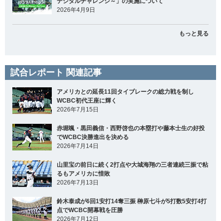
デジタルチャレンジ～」の実施について
2026年4月9日
もっと見る
試合レポート 関連記事
アメリカとの延長11回タイブレークの総力戦を制し
WCBC初代王座に輝く
2026年7月15日
赤堀颯・黒田義信・西野啓也の本塁打や藤本士生の好投
でWCBC決勝進出を決める
2026年7月14日
山里宝の前日に続く2打点や大城海翔の三者連続三振で粘
るもアメリカに惜敗
2026年7月13日
鈴木泰成が6回1安打14奪三振 榊原七斗が5打数5安打4打
点でWCBC開幕戦を圧勝
2026年7月12日