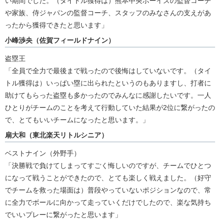
い期間でした。（タイトル獲得は）熊本中央ボーイズの監督コーチ
や家族、侍ジャパンの監督コーチ、スタッフのみなさんの支えがあ
ったから獲得できたと思います」
小峰渉央（佐賀フィールドナイン）
盗塁王
「全員で全力で最後まで戦ったので後悔はしていないです。（タイ
トル獲得は）いっぱい塁に出られたというのもありますし、打者に
助けてもらった盗塁も多かったのでみんなに感謝したいです。一人
ひとりがチームのことを考えて行動していた結果が2位に繋がったの
で、とてもいいチームになったと思います。」
扇大和（東北楽天リトルシニア）
ベストナイン（外野手）
「決勝戦で負けてしまってすごく悔しいのですが、チームでひとつ
になって戦うことができたので、とても楽しく戦えました。（好守
でチームを救った場面は）普段やっていないポジションなので、常
に全力でボールに向かって走っていくだけでしたので、楽な気持ち
でいいプレーに繋がったと思います」