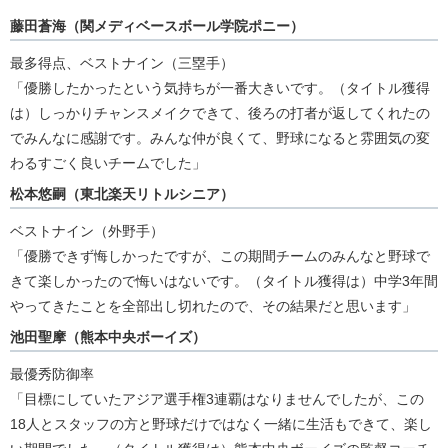
藤田蒼海（関メディベースボール学院ポニー）
最多得点、ベストナイン（三塁手）
「優勝したかったという気持ちが一番大きいです。（タイトル獲得
は）しっかりチャンスメイクできて、後ろの打者が返してくれたの
でみんなに感謝です。みんな仲が良くて、野球になると雰囲気の変
わるすごく良いチームでした」
松本悠嗣（東北楽天リトルシニア）
ベストナイン（外野手）
「優勝できず悔しかったですが、この期間チームのみんなと野球で
きて楽しかったので悔いはないです。（タイトル獲得は）中学3年間
やってきたことを全部出し切れたので、その結果だと思います」
池田聖摩（熊本中央ボーイズ）
最優秀防御率
「目標にしていたアジア選手権3連覇はなりませんでしたが、この
18人とスタッフの方と野球だけではなく一緒に生活もできて、楽し