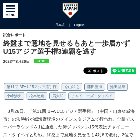
日本語
｜
English
試合レポート
終盤まで意地を見せるもあと一歩届かず
U15アジア選手権3連覇を逃す
2023年8月26日
第11回 BFA U15アジア選手権
今山和之
藤田蒼海
池田聖摩
小峰渉央
松本悠嗣
扇大和
チャイニーズ・タイペイ
8月26日、「第11回 BFA U15アジア選手権」（中国・山東省威海
市）の決勝戦が威海野球場のメインスタジアムで行われ、全勝でス
ーパーラウンドを1位通過した侍ジャパンU-15代表はチャイニー
ズ・タイペイと対戦。終盤まで意地を見せるも4対6で敗れ、2位で