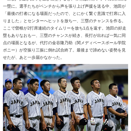
一塁に。選手たちがベンチから声を張り上げ声援を送る中、池田が
「最後の打者になる場面だったので、とにかく繋ぐ意識で打席に入
りました」とセンターへヒットを放ち一、三塁のチャンスを作る。
ここで曽根が2打席連続のタイムリーを放ち1点を返す。池田の好走
塁もありなおも一、三塁のチャンスが続き、長打が出れば一気に同
点の場面となるが、代打の金谷隆乃助（関メディベースボール学院
ポニー）が空振り三振に倒れ試合終了。最後まで諦めない姿勢を見
せたが、あと一歩届かなかった。