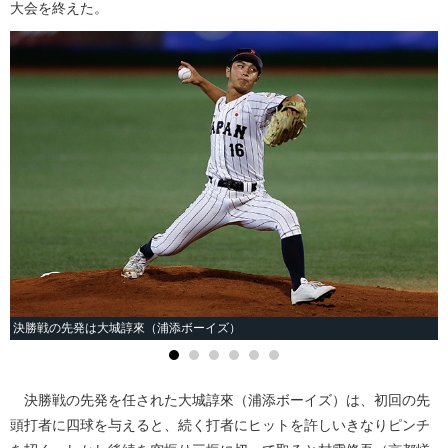
大会を終えた。
決勝戦の先発は大城諄來（浦添ボーイズ）
決勝戦の先発を任された大城諄來（浦添ボーイズ）は、初回の先
頭打者に四球を与えると、続く打者にヒットを許しいきなりピンチ