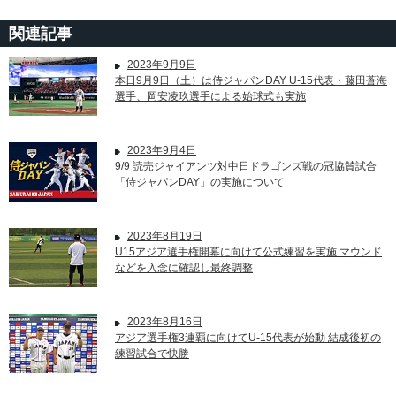
関連記事
2023年9月9日
本日9月9日（土）は侍ジャパンDAY U-15代表・藤田蒼海
選手、岡安凌玖選手による始球式も実施
2023年9月4日
9/9 読売ジャイアンツ対中日ドラゴンズ戦の冠協賛試合
「侍ジャパンDAY」の実施について
2023年8月19日
U15アジア選手権開幕に向けて公式練習を実施 マウンド
などを入念に確認し最終調整
2023年8月16日
アジア選手権3連覇に向けてU-15代表が始動 結成後初の
練習試合で快勝