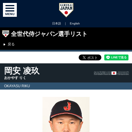
日本語
｜
English
全世代侍ジャパン選手リスト
戻る
岡安 凌玖
おかやす りく
OKAYASU RIKU