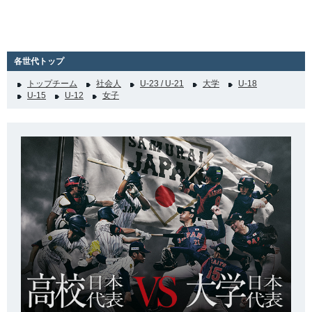
各世代トップ
トップチーム
社会人
U-23 / U-21
大学
U-18
U-15
U-12
女子