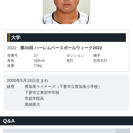
大学
2022
第30回 ハーレムベースボールウィーク2022
背番号
27
ポジション
捕手
身長
164cm
投打
右投右打
体重
72kg
2000年5月18日生まれ
経歴
豊加美ライナーズ（下妻市立豊加美小学校）
下妻市立東部中学校
常総学院高
亜細亜大
Q&A