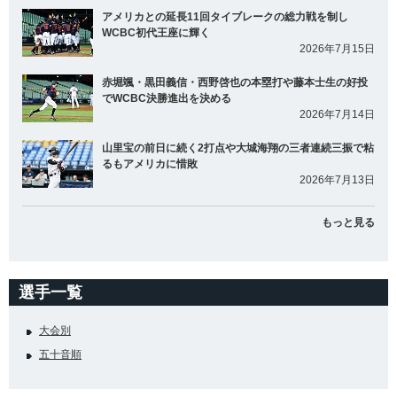
アメリカとの延長11回タイブレークの総力戦を制し
WCBC初代王座に輝く
2026年7月15日
赤堀颯・黒田義信・西野啓也の本塁打や藤本士生の好投
でWCBC決勝進出を決める
2026年7月14日
山里宝の前日に続く2打点や大城海翔の三者連続三振で粘
るもアメリカに惜敗
2026年7月13日
もっと見る
選手一覧
大会別
五十音順