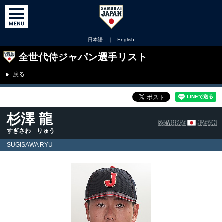
日本語
｜
English
全世代侍ジャパン選手リスト
戻る
杉澤 龍
すぎさわ りゅう
SUGISAWA RYU