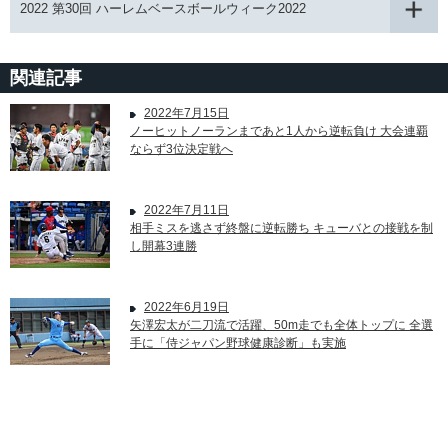
2022 第30回 ハーレムベースボールウィーク2022
関連記事
2022年7月15日
ノーヒットノーランまであと1人から逆転負け 大会連覇
ならず3位決定戦へ
2022年7月11日
相手ミスを逃さず終盤に逆転勝ち キューバとの接戦を制
し開幕3連勝
2022年6月19日
矢澤宏太が二刀流で活躍、50m走でも全体トップに 全選
手に「侍ジャパン野球健康診断」も実施