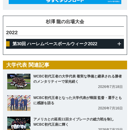
杉澤 龍の出場大会
2022
第30回 ハーレムベースボールウィーク2022
大学代表 関連記事
WCBC初代王者の大学代表 着実な準備と継承される勝者
のメンタリティーで栄光続く
2026年7月18日
WCBC初代王者となった大学代表が帰国 監督・選手とも
に感謝を語る
2026年7月16日
アメリカとの延長11回タイブレークの総力戦を制し
WCBC初代王座に輝く
2026年7月15日