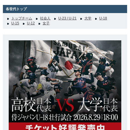
各世代トップ
トップチーム
社会人
U-23 / U-21
大学
U-18
U-15
U-12
女子