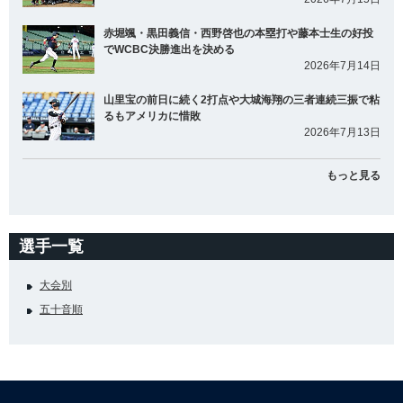
赤堀颯・黒田義信・西野啓也の本塁打や藤本士生の好投
でWCBC決勝進出を決める
2026年7月14日
山里宝の前日に続く2打点や大城海翔の三者連続三振で粘
るもアメリカに惜敗
2026年7月13日
もっと見る
選手一覧
大会別
五十音順