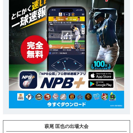
萩尾 匡也の出場大会