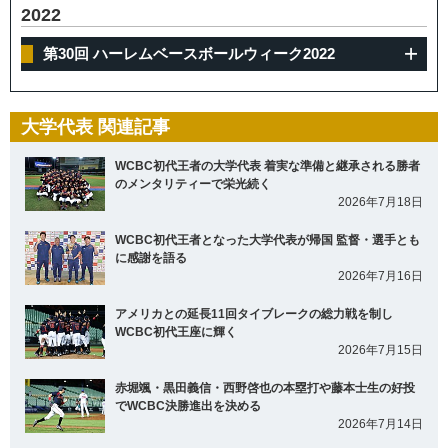
2022
第30回 ハーレムベースボールウィーク2022
大学代表 関連記事
WCBC初代王者の大学代表 着実な準備と継承される勝者
のメンタリティーで栄光続く
2026年7月18日
WCBC初代王者となった大学代表が帰国 監督・選手とも
に感謝を語る
2026年7月16日
アメリカとの延長11回タイブレークの総力戦を制し
WCBC初代王座に輝く
2026年7月15日
赤堀颯・黒田義信・西野啓也の本塁打や藤本士生の好投
でWCBC決勝進出を決める
2026年7月14日