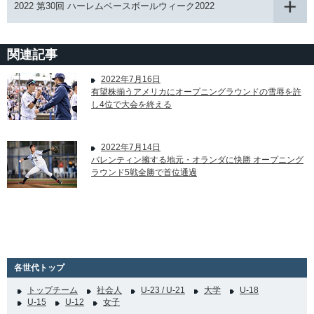
2022 第30回 ハーレムベースボールウィーク2022
関連記事
2022年7月16日
有望株揃うアメリカにオープニングラウンドの雪辱を許
し4位で大会を終える
2022年7月14日
バレンティン擁する地元・オランダに快勝 オープニング
ラウンド5戦全勝で首位通過
各世代トップ
トップチーム
社会人
U-23 / U-21
大学
U-18
U-15
U-12
女子