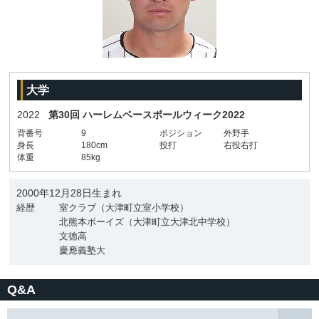
大学
2022
第30回 ハーレムベースボールウィーク2022
背番号
9
ポジション
外野手
身長
180cm
投打
右投右打
体重
85kg
2000年12月28日生まれ
経歴
室クラブ（大津町立室小学校）
北熊本ボーイズ（大津町立大津北中学校）
文徳高
慶應義塾大
Q&A