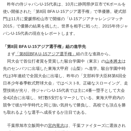
昨年の侍ジャパンU-15代表は、10月に静岡県伊豆市でKボールを
使い開催された「第8回 BFA U-15アジア選手権」で準優勝。硬式部
門は11月に愛媛県松山市で開催の「U-15アジアチャレンジマッチ
2015」で優勝の結果を残した。世界を相手に戦った、2015年侍ジャ
パンU-15代表の現在をレポートします。
「第8回 BFA U-15アジア選手権」組の進学先
まず
「第8回BFA U-15アジア選手権」
組の主な進路から。
同大会で首位打者賞を受賞した駿台学園中（東京）の
山本將太
は
先のセンバツに出場した東海大甲府（山梨）へ進学。駿台学園中時
代は3年連続で全国大会に出場し、昨年の「文部科学大臣杯第6回全
日本少年春季軟式野球大会」ではベスト8。正確なスローイング、走
塁技術が光り、侍ジャパンU-15代表では主に4番一塁手として大会
全4試合に出場し、9打数5安打をマークしている。東海大甲府内の
競争で彼が中学時代と同じ強い気持ちで勝負し、高校でも頂点を勝
ち取れるような選手へ成長するか注目である。
千葉県旭市立飯岡中の
宮内竜志
は、千葉ファイターズに選抜され