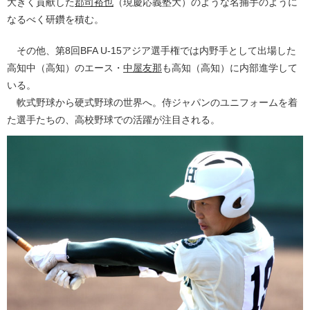
大きく貢献した
郡司裕也
（現慶応義塾大）のような名捕手のように
なるべく研鑽を積む。
その他、第8回BFA U-15アジア選手権では内野手として出場した
高知中（高知）のエース・
中屋友那
も高知（高知）に内部進学して
いる。
軟式野球から硬式野球の世界へ。侍ジャパンのユニフォームを着
た選手たちの、高校野球での活躍が注目される。