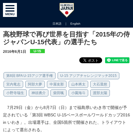
日本語
｜
English
高校野球で再び世界を目指す「2015年の侍
ジャパンU-15代表」の選手たち
2016年6月1日
第8回 BFA U-15アジア選手権
U-15 アジアチャレンジマッチ2015
宮内竜志
阿部大夢
中屋友那
山本將太
大石晨慈
小野寺瑞生
神頭勇介
柴田颯
小園海斗
渡部太陽
7月29日（金）から8月7日（日）まで福島県いわき市で開催が予
定されている「第3回 WBSC U-15ベースボールワールドカップ2016
in いわき」。出場選手は、全国5箇所で開催された、トライアウト
によって選出される。