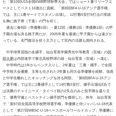
た「第10回U15全国KWB野球秋季大会」ではショート兼リリーフエ
ースとしてベスト16進出に貢献。「第8回BFA U-15アジア選手権」
では、主に1番サードでスタメン出場し、12打数5安打6打点の実績
を胸に銚子商（千葉）の門を叩く。
過去に春8回（準優勝1回）・夏12回（優勝1回・準優勝1回）の甲
子園出場を誇る銚子商だが、2005年夏を最後に甲子園からは遠ざか
っている。名門復活を担う主力として宮内の活躍も期待される。
中学球界屈指の名捕手、仙台育英学園秀光中等教育（宮城）の
阿
部大夢
は内部進学で東北高校野球の雄・仙台育英（宮城）へ進む。
中学時代は1年からベンチ入りし、2年夏は「三番・捕手」で全国
中学校大会優勝、主将も任された3年夏も同大会準優勝を経験。強肩
と中学生離れしたキャッチングを誇る阿部。「第8回BFA U-15アジ
ア選手権」では主に2番捕手として14打数5安打。捕手出場4試合で
は決勝のチャイニーズ・タイペイ戦の2失点のみと投手陣を盛り立
て、優秀守備とベストナイン捕手部門を獲得した。昨年、仙台育英
で「第97回全国高等学校野球選手権」準優勝と侍ジャパンU-18代表
として「第27回WBSC U-18ベースボールワールドカップ」準優勝に