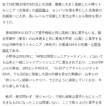
合で19打数10安打6打点と大活躍。優勝に大きく貢献した小樽リト
ルシニア（北海道）の
柴田颯
は、センバツ出場を果たした北海道の
札幌第一に入学。高いレベルで活躍した実力は早くから期待を受け
そうだ。
第8回BFA U-15アジア選手権組と同じ高校に進む選手もいる。駿
台学園中（東京）の山本將太と共に東海大甲府（山梨）に進学する
のは川崎中央リトルシニア（神奈川）の最速144キロ右腕・
小野寺
瑞生
である。
小野寺は2012年に「NPB12球団ジュニアトーナメント」において
も山本と一緒にジャイアンツジュニアに選出されており、これが3年
ぶりの再会。183センチ93キロ、「U-15アジアチャレンジマッチ
2015」でも2試合に登板し大器の片鱗を見せた剛腕が、山本との
「侍ジャパン経験バッテリー」でどのように成長していくかが、今
から楽しみである。
軟式・硬式問わず「侍ジャパン」で得た経験は選手たちにとって
大きなものになったことは間違いない。ここで取り上げた選手を含