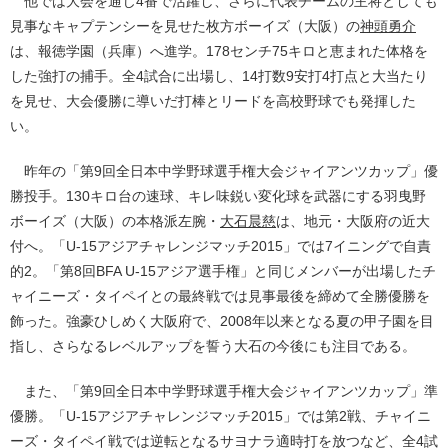
他では大会を通じ4番で活躍し、さらに代表チームの主将としても
見事なキャプテンシーを見せた枚方ボーイズ（大阪）の
神頭勇介
は、報徳学園（兵庫）へ進学。178センチ75キロと恵まれた体格を
した強打の捕手。全4試合に出場し、14打数9安打4打点と大当たり
を見せ、大会優勝に導いだ打棒とリードを高校野球でも発揮した
い。
昨年の「第9回全日本中学野球選手権大会ジャイアンツカップ」優
勝投手。130キロ台の速球、キレ味鋭い変化球を武器にする羽曳野
ボーイズ（大阪）の本格派左腕・
大石晨慈
は、地元・大阪府の近大
付へ。「U-15アジアチャレンジマッチ2015」では7イニングで自責
的2。「第8回BFA U-15アジア選手権」と同じメンバーが出場したチ
ャイニーズ・タイペイとの最終戦では見事最後を締めて全勝優勝を
飾った。強豪ひしめく大阪府で、2008年以来となる夏の甲子園を目
指し、さらなるレベルアップを誓う大石の今後にも注目である。
また、「第9回全日本中学野球選手権大会ジャイアンツカップ」準
優勝。「U-15アジアチャレンジマッチ2015」では第2戦、チャイニ
ーズ・タイペイ戦では逆転となるサヨナラ適時打を放つなど、全4試