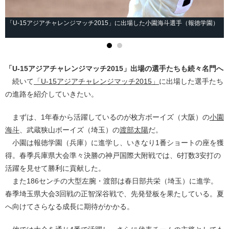
「U-15アジアチャレンジマッチ2015」に出場した小園海斗選手（報徳学園）
「U-15アジアチャレンジマッチ2015」出場の選手たちも続々名門へ
続いて
「U-15アジアチャレンジマッチ2015」
に出場した選手たち
の進路を紹介していきたい。
まずは、1年春から活躍しているのが枚方ボーイズ（大阪）の
小園
海斗
、武蔵狭山ボーイズ（埼玉）の
渡部太陽
だ。
小園は報徳学園（兵庫）に進学し、いきなり1番ショートの座を獲
得。春季兵庫県大会準々決勝の神戸国際大附戦では、6打数3安打の
活躍を見せて勝利に貢献した。
また186センチの大型左腕・渡部は春日部共栄（埼玉）に進学。
春季埼玉県大会3回戦の正智深谷戦で、先発登板を果たしている。夏
へ向けてさらなる成長に期待がかかる。