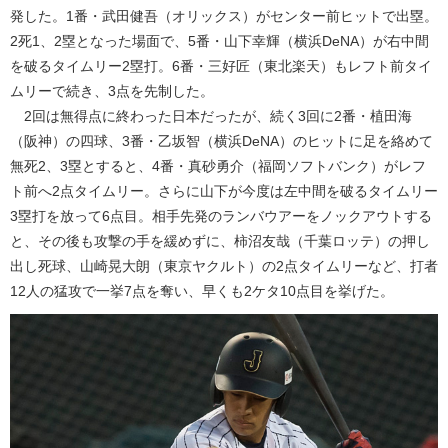
発した。1番・武田健吾（オリックス）がセンター前ヒットで出塁。
2死1、2塁となった場面で、5番・山下幸輝（横浜DeNA）が右中間
を破るタイムリー2塁打。6番・三好匠（東北楽天）もレフト前タイ
ムリーで続き、3点を先制した。
2回は無得点に終わった日本だったが、続く3回に2番・植田海
（阪神）の四球、3番・乙坂智（横浜DeNA）のヒットに足を絡めて
無死2、3塁とすると、4番・真砂勇介（福岡ソフトバンク）がレフ
ト前へ2点タイムリー。さらに山下が今度は左中間を破るタイムリー
3塁打を放って6点目。相手先発のランバウアーをノックアウトする
と、その後も攻撃の手を緩めずに、柿沼友哉（千葉ロッテ）の押し
出し死球、山崎晃大朗（東京ヤクルト）の2点タイムリーなど、打者
12人の猛攻で一挙7点を奪い、早くも2ケタ10点目を挙げた。