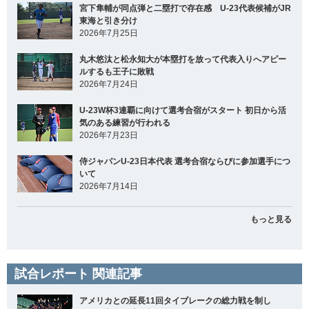
宮下隼輔が同点弾と二塁打で存在感 U-23代表候補がJR
東海と引き分け
2026年7月25日
丸木悠汰と松永知大が本塁打を放って代表入りへアピー
ルするも王子に敗戦
2026年7月24日
U-23W杯3連覇に向けて選考合宿がスタート 初日から活
気のある練習が行われる
2026年7月23日
侍ジャパンU-23日本代表 選考合宿ならびに参加選手につ
いて
2026年7月14日
もっと見る
試合レポート 関連記事
アメリカとの延長11回タイブレークの総力戦を制し