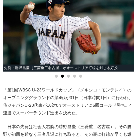
先発・勝野昌慶（三菱重工名古屋）がオーストリア打線を封じる好投
「第1回WBSC U-23ワールドカップ」（メキシコ・モンテレイ）の
オープニンググラウンドの第4戦が31日（日本時間1日）に行われ、
侍ジャパンU-23代表が16対0でオーストリアに5回コールド勝ち。4
連勝でスーパーラウンド進出を決めた。
日本の先発は社会人右腕の勝野昌慶（三菱重工名古屋）。その勝
野が初回を難なく三者凡退に打ち取ると、その裏に打線が早くも爆