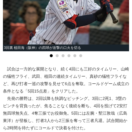
3回裏 植田海（阪神）の四球が攻撃の口火を切る
試合は一方的な展開となり、続く4回にも三好のタイムリー、山崎
の犠牲フライ、武田、植田の連続タイムリー、真砂の犠牲フライな
ど、再び打者一巡の攻撃を見せて6点を奪取。コールドゲーム成立の
条件となる「5回15点差」をクリアした。
先発の勝野は、2回以降も快調なピッチング。3回に2死1、3塁の
ピンチを背負ったが、焦ることなく後続を断ち、4回を投げて2安打
無四球無失点、4奪三振でお役御免。5回には左腕・塹江敦哉（広島
東洋）が登板し、打者3人から2三振を奪って三者凡退。試合開始か
ら2時間を待たずにコールドで決着を付けた。