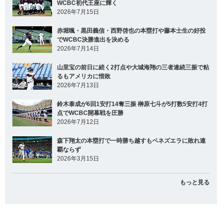
WCBC初代王座に輝く
2026年7月15日
赤堀颯・黒田義信・西野啓也の本塁打や藤本士生の好投
でWCBC決勝進出を決める
2026年7月14日
山里宝の前日に続く2打点や大城海翔の三者連続三振で粘
るもアメリカに惜敗
2026年7月13日
鈴木泰成が6回1安打14奪三振 榊原七斗が5打数5安打4打
点でWCBC開幕戦を圧勝
2026年7月12日
森下翔太の本塁打で一時勝ち越すもベネズエラに敗れ連
覇ならず
2026年3月15日
もっと見る