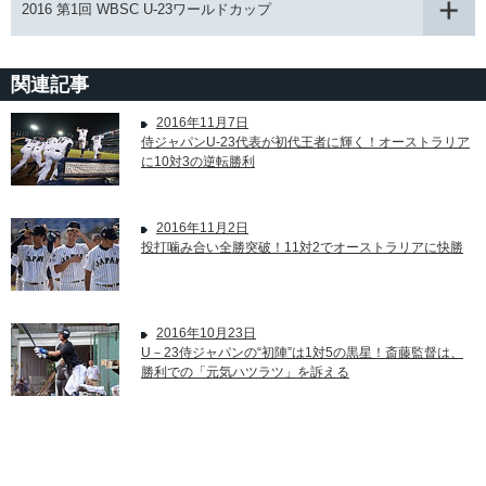
2016 第1回 WBSC U-23ワールドカップ
関連記事
2016年11月7日
侍ジャパンU-23代表が初代王者に輝く！オーストラリア
に10対3の逆転勝利
2016年11月2日
投打噛み合い全勝突破！11対2でオーストラリアに快勝
2016年10月23日
U－23侍ジャパンの“初陣”は1対5の黒星！斎藤監督は、
勝利での「元気ハツラツ」を訴える