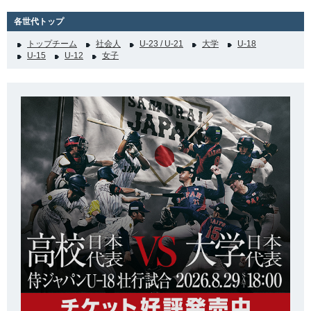
各世代トップ
トップチーム
社会人
U-23 / U-21
大学
U-18
U-15
U-12
女子