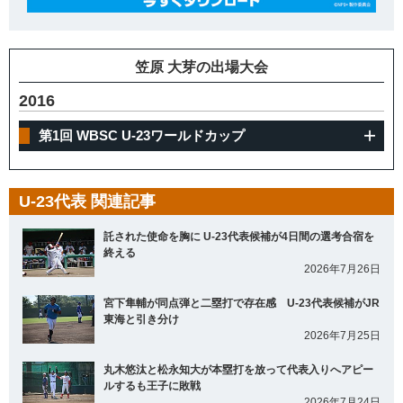
笠原 大芽の出場大会
2016
第1回 WBSC U-23ワールドカップ
U-23代表 関連記事
託された使命を胸に U-23代表候補が4日間の選考合宿を
終える
2026年7月26日
宮下隼輔が同点弾と二塁打で存在感 U-23代表候補がJR
東海と引き分け
2026年7月25日
丸木悠汰と松永知大が本塁打を放って代表入りへアピー
ルするも王子に敗戦
2026年7月24日