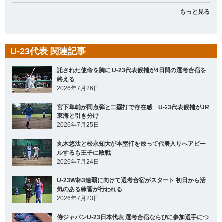
もっと見る
U-23代表 関連記事
託された使命を胸に U-23代表候補が4日間の選考合宿を
終える
2026年7月26日
宮下隼輔が同点弾と二塁打で存在感 U-23代表候補がJR
東海と引き分け
2026年7月25日
丸木悠汰と松永知大が本塁打を放って代表入りへアピー
ルするも王子に敗戦
2026年7月24日
U-23W杯3連覇に向けて選考合宿がスタート 初日から活
気のある練習が行われる
2026年7月23日
侍ジャパンU-23日本代表 選考合宿ならびに参加選手につ