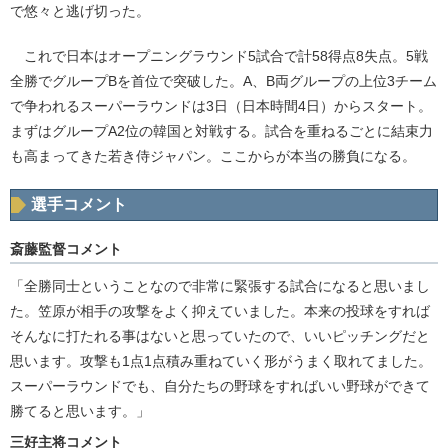
で悠々と逃げ切った。
これで日本はオープニングラウンド5試合で計58得点8失点。5戦
全勝でグループBを首位で突破した。A、B両グループの上位3チーム
で争われるスーパーラウンドは3日（日本時間4日）からスタート。
まずはグループA2位の韓国と対戦する。試合を重ねるごとに結束力
も高まってきた若き侍ジャパン。ここからが本当の勝負になる。
選手コメント
斎藤監督コメント
「全勝同士ということなので非常に緊張する試合になると思いまし
た。笠原が相手の攻撃をよく抑えていました。本来の投球をすれば
そんなに打たれる事はないと思っていたので、いいピッチングだと
思います。攻撃も1点1点積み重ねていく形がうまく取れてました。
スーパーラウンドでも、自分たちの野球をすればいい野球ができて
勝てると思います。」
三好主将コメント