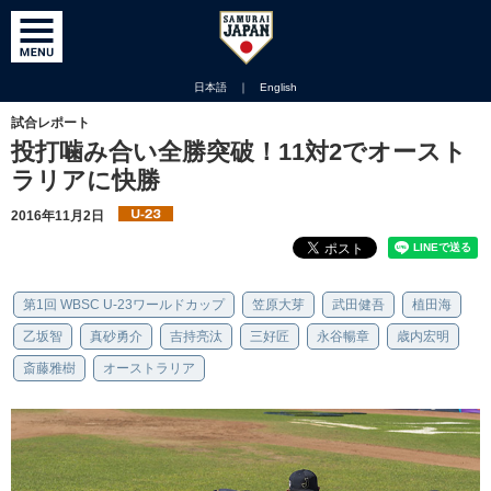
日本語
｜
English
試合レポート
投打噛み合い全勝突破！11対2でオースト
ラリアに快勝
2016年11月2日
第1回 WBSC U-23ワールドカップ
笠原大芽
武田健吾
植田海
乙坂智
真砂勇介
吉持亮汰
三好匠
永谷暢章
歳内宏明
斎藤雅樹
オーストラリア