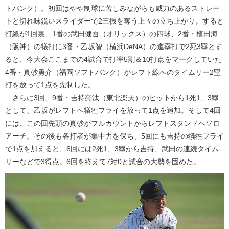
トバンク）。初回はやや制球に苦しみながらも威力のあるストレー
トと切れ味鋭いスライダーで2三振を奪う上々の立ち上がり。すると
打線が1回裏、1番の武田健吾（オリックス）の四球、2番・植田海
（阪神）の犠打に3番・乙坂智（横浜DeNA）の進塁打で2死3塁とす
ると、今大会ここまでの4試合で打率5割＆10打点をマークしていた
4番・真砂勇介（福岡ソフトバンク）がレフト線へのタイムリー2塁
打を放って1点を先制した。
さらに3回、9番・吉持亮汰（東北楽天）のヒットから1死1、3塁
として、乙坂がレフトへ犠牲フライを放って1点を追加。そして4回
には、この回先頭の真砂がフルカウントからレフトスタンドへソロ
アーチ。その後も各打者が集中力を保ち、5回にも吉持の犠牲フライ
で1点を加えると、6回には2死1、3塁から吉持、武田の連続タイム
リーなどで3得点。6回を終えて7対0と試合の大勢を固めた。