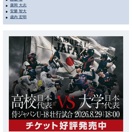
廣岡 大志
安樂 智大
歳内 宏明