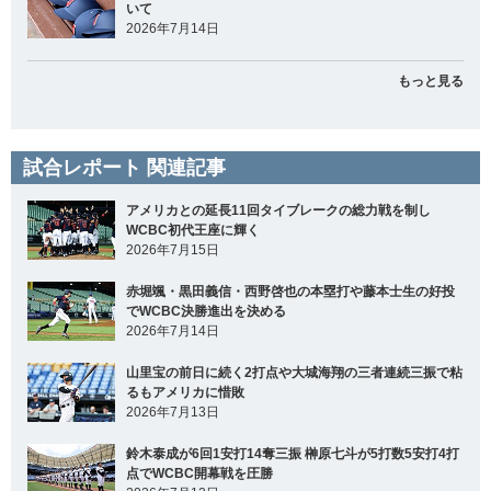
いて
2026年7月14日
もっと見る
試合レポート 関連記事
アメリカとの延長11回タイブレークの総力戦を制し
WCBC初代王座に輝く
2026年7月15日
赤堀颯・黒田義信・西野啓也の本塁打や藤本士生の好投
でWCBC決勝進出を決める
2026年7月14日
山里宝の前日に続く2打点や大城海翔の三者連続三振で粘
るもアメリカに惜敗
2026年7月13日
鈴木泰成が6回1安打14奪三振 榊原七斗が5打数5安打4打
点でWCBC開幕戦を圧勝