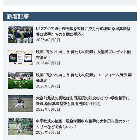
新着記事
U12アジア選手権開幕を翌日に控え公式練習 桑田真澄監
督は選手たちの言動に手応え
2026年8月8日
映画『戦いの向こう 侍たちの記録』入場者プレゼント配
布決定！
2026年8月7日
映画『戦いの向こう 侍たちの記録』ユニフォーム展示 開
催決定！
2026年8月7日
大会前最後の実戦は山田亮碩の好投などで中学生相手に
善戦 桑田真澄監督も特徴把握に手応え
2026年8月6日
中学軟式の強豪・駿台学園中を相手に大和田与喜のタイ
ムリーなどで食らいつく
2026年8月5日