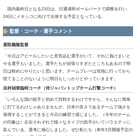
国内最終日となる23日は、日通浦和ボールパークで調整を行い、
24日にメキシコに向けて出発する予定となっている。
監督・コーチ・選手コメント
鹿取義隆監督
「今日はアピールしたいと意気込む選手がいて、それに負けまいと
やる選手もいました。選手たちが頑張りすぎたところもあるので明
日は軽めにやりたいと思います。チームプレーは現地に行ってから
慌てることのないように明日もしっかりとやっていきます」
吉村禎章臨時コーチ（侍ジャパントップチーム打撃コーチ）
「いろんな国の投手と初めて対戦するわけですから、そんなに簡単
に打てるわけじゃありませんが、日本の良さであるチームで強さを
発揮することができると今日の練習で感じました。（今年のチーム
の印象は）左右それぞれで様々なタイプの投手がいてバラエティに
富んでいる。選考に感心しました。ぜひ私たち（来年3月開催予定の