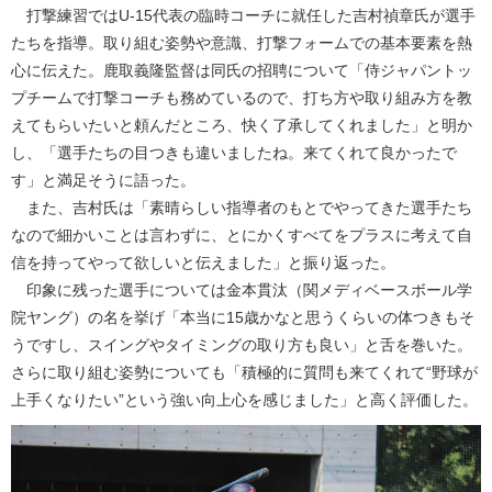
打撃練習ではU-15代表の臨時コーチに就任した吉村禎章氏が選手
たちを指導。取り組む姿勢や意識、打撃フォームでの基本要素を熱
心に伝えた。鹿取義隆監督は同氏の招聘について「侍ジャパントッ
プチームで打撃コーチも務めているので、打ち方や取り組み方を教
えてもらいたいと頼んだところ、快く了承してくれました」と明か
し、「選手たちの目つきも違いましたね。来てくれて良かったで
す」と満足そうに語った。
また、吉村氏は「素晴らしい指導者のもとでやってきた選手たち
なので細かいことは言わずに、とにかくすべてをプラスに考えて自
信を持ってやって欲しいと伝えました」と振り返った。
印象に残った選手については金本貫汰（関メディベースボール学
院ヤング）の名を挙げ「本当に15歳かなと思うくらいの体つきもそ
うですし、スイングやタイミングの取り方も良い」と舌を巻いた。
さらに取り組む姿勢についても「積極的に質問も来てくれて“野球が
上手くなりたい”という強い向上心を感じました」と高く評価した。