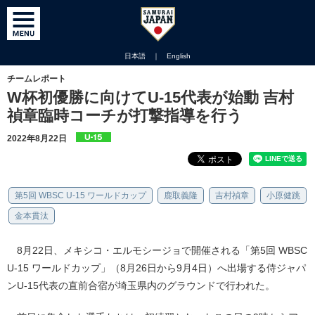
日本語
｜
English
チームレポート
W杯初優勝に向けてU-15代表が始動 吉村
禎章臨時コーチが打撃指導を行う
2022年8月22日
第5回 WBSC U-15 ワールドカップ
鹿取義隆
吉村禎章
小原健跳
金本貫汰
8月22日、メキシコ・エルモシージョで開催される「第5回 WBSC
U-15 ワールドカップ」（8月26日から9月4日）へ出場する侍ジャパ
ンU-15代表の直前合宿が埼玉県内のグラウンドで行われた。