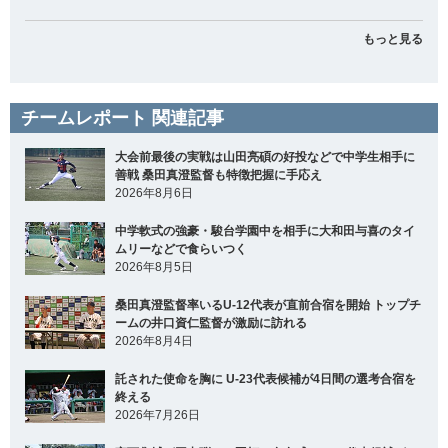
もっと見る
チームレポート 関連記事
大会前最後の実戦は山田亮碩の好投などで中学生相手に
善戦 桑田真澄監督も特徴把握に手応え
2026年8月6日
中学軟式の強豪・駿台学園中を相手に大和田与喜のタイ
ムリーなどで食らいつく
2026年8月5日
桑田真澄監督率いるU-12代表が直前合宿を開始 トップチ
ームの井口資仁監督が激励に訪れる
2026年8月4日
託された使命を胸に U-23代表候補が4日間の選考合宿を
終える
2026年7月26日