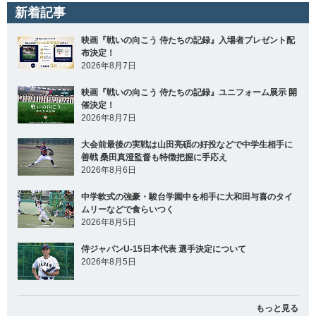
新着記事
映画『戦いの向こう 侍たちの記録』入場者プレゼント配
布決定！
2026年8月7日
映画『戦いの向こう 侍たちの記録』ユニフォーム展示 開
催決定！
2026年8月7日
大会前最後の実戦は山田亮碩の好投などで中学生相手に
善戦 桑田真澄監督も特徴把握に手応え
2026年8月6日
中学軟式の強豪・駿台学園中を相手に大和田与喜のタイ
ムリーなどで食らいつく
2026年8月5日
侍ジャパンU-15日本代表 選手決定について
2026年8月5日
もっと見る