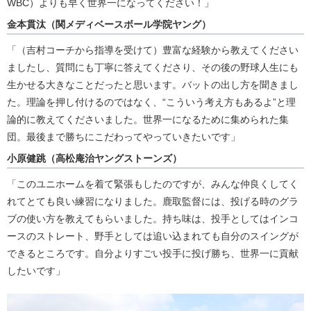
WBC）よりも早く世界一になってください！」
金本貫汰（関メディベースボール学院ヤング）
「（吉村コーチから指導を受けて）豊富な経験から教えてください
ましたし、質問にも丁寧に答えてくださり、その後の野球人生にも
生かせる大きなことだったと思います。バットの出し方を聞きまし
た。理論を押し付けるのではなく、“こういう考え方もあるよ”と理
論的に教えてくださいました。世界一になるために集められた集
団。最後まで勝ちにこだわってやっていきたいです」
小原健跳（高松庵治ヤングストーンズ）
「このユニホームを着て緊張もしたのですが、みんな仲良くしてく
れてとても良い練習になりました。鹿取監督には、投げる時のグラ
ブの使い方を教えてもらいました。持ち味は、投手としてはインコ
ースのストレート、野手としては追い込まれても自分のスイングが
できるところです。自分よりすごい投手に投げ勝ち、世界一に貢献
したいです」