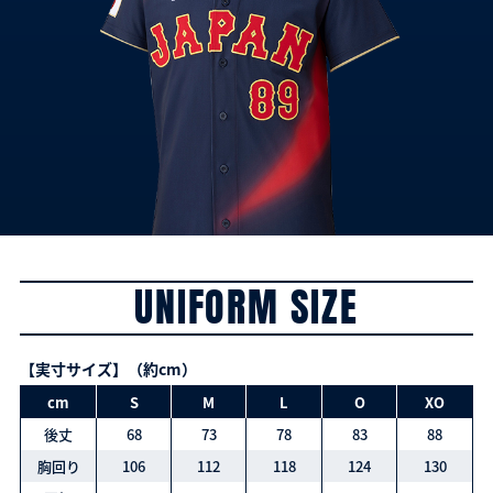
UNIFORM SIZE
【実寸サイズ】（約cm）
cm
S
M
L
O
XO
後丈
68
73
78
83
88
胸回り
106
112
118
124
130