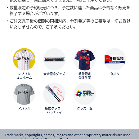
・数量限定の予約販売につき、予定数に達した商品は予告なく販売を
終了する場合がございます。
・ご注文完了後の個別の同梱対応、分割発送等のご要望は一切お受け
いたしませんので、ご了承ください。
レプリカ
大会記念グッズ
数量限定
タオル
ユニホーム
受注生産
アパレル
応援グッズ・
グッズ一覧
バラエティ
Trademarks, copyrights, names, images and other proprietary materials are used