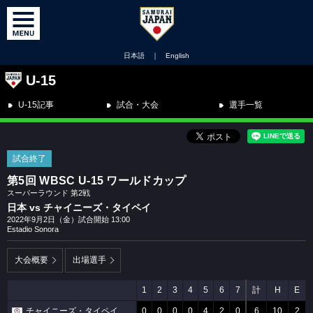
日本語
｜
English
U-15
U-15記事
試合・大会
選手一覧
試合終了
第5回 WBSC U-15 ワールドカップ
スーパーラウンド 第2戦
日本 vs チャイニーズ・タイペイ
2022年9月2日（金）試合開始 13:00
Estadio Sonora
大会概要
出場選手
1
2
3
4
5
6
7
計
H
E
チャイニーズ・タイペイ
0
0
0
0
4
2
0
6
10
2