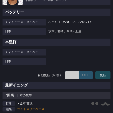
宇都宮ポニーベースボールクラブ
バッテリー
チャイニーズ・タイペイ
AI Y.Y、HUANG T.S - JIANG T.Y
日本
坂本、柏崎、高橋 - 土屋
本塁打
チャイニーズ・タイペイ
日本
OFF
自動更新（60秒）
更新
最新イニング
7回裏
日本の攻撃
金本 貫汰
打者
ライトスリーベース
結果