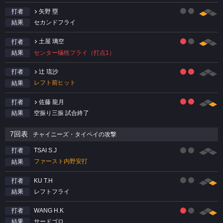
矢野 塁
打者
セカンドフライ
結果
土屋 璃空
打者
センター犠牲フライ（打点1）
結果
辻 琉沙
打者
レフト前ヒット
結果
佐藤 龍月
打者
空振り三振 試合終了
結果
7回表
チャイニーズ・タイペイの攻撃
TSAI S.J
打者
ファースト内野安打
結果
KU T.H
打者
レフトフライ
結果
WANG H.K
打者
サードゴロ
結果