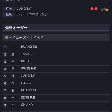
JIANG T.Y
打者
ショートゴロ チェンジ
結果
先発オーダー
チャイニーズ・タイペイ
HUANG T.S
二
1
TSAI S.J
遊
2
KU T.H
中
3
WANG H.K
三
4
JIANG T.Y
捕
5
FU C.C
指
6
HUANG Y.L
右
7
ZENG R.E
一
8
CHU K.Y
左
9