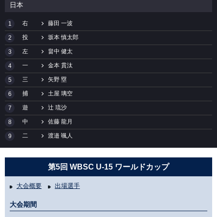
日本
右
藤田 一波
1
投
坂本 慎太郎
2
左
畠中 健太
3
一
金本 貫汰
4
三
矢野 塁
5
捕
土屋 璃空
6
遊
辻 琉沙
7
中
佐藤 龍月
8
二
渡邉 颯人
9
第5回 WBSC U-15 ワールドカップ
大会概要
出場選手
大会期間