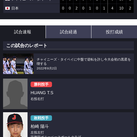
日本
0
0
2
0
1
0
1
4
10
2
試合速報
試合経過
投打成績
この試合のレポート
チャイニーズ・タイペイに中盤で逆転を許し今大会初の黒星を
喫する
2022年9月2日
勝利投手
HUANG T.S
右投右打
敗戦投手
柏崎 陽斗
左投左打