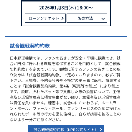
2026年1月8日(木) 18:00～
ローソンチケット
販売方法
試合観戦契約約款
日本野球機構では、ファンの皆さまが安全・平穏に観戦でき、試
合が円滑に行われる環境を確保することを目的として「試合観戦
契約約款」を定めています。観戦に関するファンの皆さまとの取
り決めは「試合観戦契約約款」で定めておりますので、必ずご覧
下さい。入場券、予約番号等を不特定の第三者に転売、譲渡する
ことは「試合観戦契約約款」第4条（転売等の禁止）により禁止
です。飛球、折れたバット等で負傷した際の損害について、主催
者及び球場管理者に帰責事由がない限り、主催者及び球場管理者
は責任を負いません。練習中、試合中にかかわらず、ホームラ
ン・ボール、ファール・ボール、ファンサービスのために投げ入
れられたボール等の行方を常に注視し、自らが損害を被ることの
ないよう十分ご注意ください。
試合観戦契約約款（NPB公式サイト）