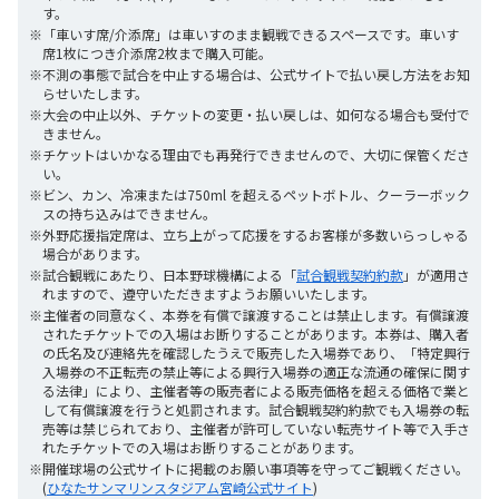
す。
※「車いす席/介添席」は車いすのまま観戦できるスペースです。車いす
席1枚につき介添席2枚まで購入可能。
※不測の事態で試合を中止する場合は、公式サイトで払い戻し方法をお知
らせいたします。
※大会の中止以外、チケットの変更・払い戻しは、如何なる場合も受付で
きません。
※チケットはいかなる理由でも再発行できませんので、大切に保管くださ
い。
※ビン、カン、冷凍または750ml を超えるペットボトル、クーラーボック
スの持ち込みはできません。
※外野応援指定席は、立ち上がって応援をするお客様が多数いらっしゃる
場合があります。
※試合観戦にあたり、日本野球機構による「
試合観戦契約約款
」が適用さ
れますので、遵守いただきますようお願いいたします。
※主催者の同意なく、本券を有償で譲渡することは禁止します。有償譲渡
されたチケットでの入場はお断りすることがあります。本券は、購入者
の氏名及び連絡先を確認したうえで販売した入場券であり、「特定興行
入場券の不正転売の禁止等による興行入場券の適正な流通の確保に関す
る法律」により、主催者等の販売者による販売価格を超える価格で業と
して有償譲渡を行うと処罰されます。試合観戦契約約款でも入場券の転
売等は禁じられており、主催者が許可していない転売サイト等で入手さ
れたチケットでの入場はお断りすることがあります。
※開催球場の公式サイトに掲載のお願い事項等を守ってご観戦ください。
(
ひなたサンマリンスタジアム宮崎公式サイト
)