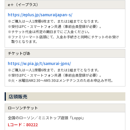
e＋（イープラス）
https://eplus.jp/samuraijapan-s/
※ご購入は一人1席種6枚まで、または1組までとなります。
※受付はPC・スマートフォン共通（事前会員登録が必要）。
※チケット代金は所定の期日までにご入金ください。
※ファミリーマート店頭にて、入金お手続きと同時にチケットのお受け
取りとなります。
チケットぴあ
https://w.pia.jp/t/samurai-jpns/
※ご購入は一人1席種6枚まで、または1組までとなります。
※受付はPC・スマートフォン共通（事前会員登録が必要）。
※火・水曜日AM2:30～AM5:30はメンテナンスのためお申込み不可。
店頭販売
ローソンチケット
全国のローソン／ミニストップ店頭「Loppi」
Lコード：80222