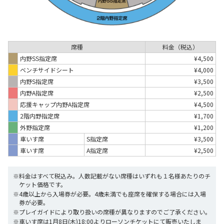
席種
料金（税込）
内野SS指定席
¥4,500
ベンチサイドシート
¥4,000
内野S指定席
¥3,500
内野A指定席
¥2,500
応援キャップ内野A指定席
¥4,500
2階内野指定席
¥1,700
外野指定席
¥1,200
車いす席
S指定席
¥3,500
車いす席
A指定席
¥2,500
※料金はすべて税込み。人数記載がない席種はいずれも１名様あたりのチ
ケット価格です。
※4歳以上から入場券が必要。4歳未満でも座席を確保する場合には入場
券が必要。
※プレイガイドにより取り扱いの席種が異なりますのでご了承ください。
※車いす席は1月8日(木)18:00よりローソンチケットにて販売いたしま