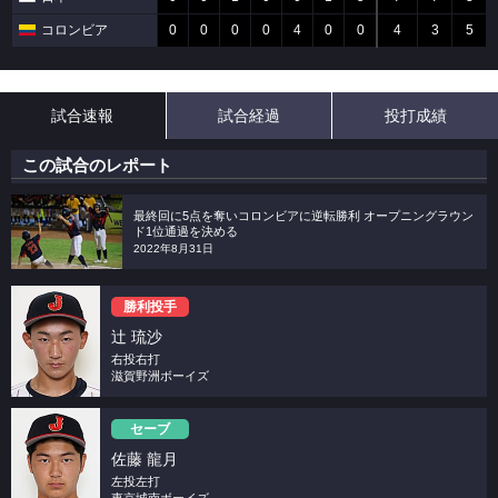
コロンビア
0
0
0
0
4
0
0
4
3
5
試合速報
試合経過
投打成績
この試合のレポート
最終回に5点を奪いコロンビアに逆転勝利 オープニングラウン
ド1位通過を決める
2022年8月31日
勝利投手
辻 琉沙
右投右打
滋賀野洲ボーイズ
セーブ
佐藤 龍月
左投左打