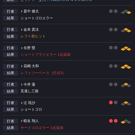
畠中 健太
打者
ショートゴロエラー
結果
金本 貫汰
打者
レフト前ヒット
結果
矢野 塁
打者
ショートフライエラー 1点追加
結果
花嶋 大和
打者
レフトツーベース（打点3）
結果
今井 蓮
打者
見逃し三振
結果
辻 琉沙
打者
ショートゴロ
結果
蝦名 翔人
打者
サードゴロエラー 1点追加
結果