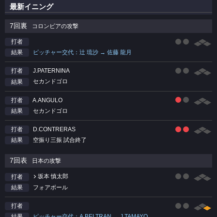
最新イニング
7回裏
コロンビアの攻撃
打者
ピッチャー交代：辻 琉沙 → 佐藤 龍月
結果
J.PATERNINA
打者
セカンドゴロ
結果
A.ANGULO
打者
セカンドゴロ
結果
D.CONTRERAS
打者
空振り三振 試合終了
結果
7回表
日本の攻撃
坂本 慎太郎
打者
フォアボール
結果
打者
ピッチャー交代：A.BELTRAN → J.TAMAYO
結果