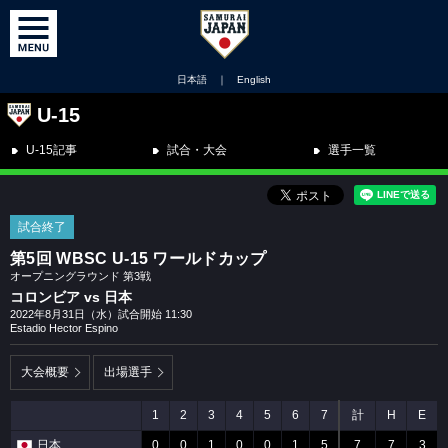
日本語
｜
English
U-15
U-15記事
試合・大会
選手一覧
試合終了
第5回 WBSC U-15 ワールドカップ
オープニングラウンド 第3戦
コロンビア vs 日本
2022年8月31日（水）試合開始 11:30
Estadio Hector Espino
大会概要
出場選手
1
2
3
4
5
6
7
計
H
E
日本
0
0
1
0
0
1
5
7
7
3