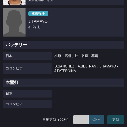
東京城南ボーイズ
敗戦投手
J.TAMAYO
右投右打
バッテリー
日本
小原、高橋、辻、佐藤 - 花嶋
D.SANCHEZ、A.BELTRAN、J.TAMAYO -
コロンビア
J.PATERNINA
本塁打
日本
コロンビア
OFF
自動更新（60秒）
更新