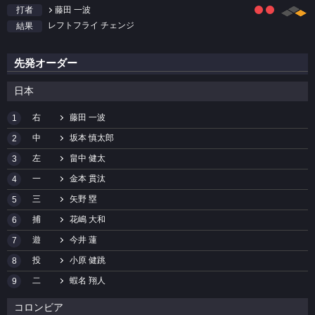
藤田 一波
打者
レフトフライ チェンジ
結果
先発オーダー
日本
右
藤田 一波
1
中
坂本 慎太郎
2
左
畠中 健太
3
一
金本 貫汰
4
三
矢野 塁
5
捕
花嶋 大和
6
遊
今井 蓮
7
投
小原 健跳
8
二
蝦名 翔人
9
コロンビア