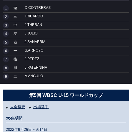
D.CONTRERAS
遊
1
I.RICARDO
三
2
J.THERAN
中
3
J.JULIO
左
4
J.SANABRIA
右
5
S.ARROYO
一
6
J.PEREZ
指
7
J.PATERNINA
捕
8
A.ANGULO
二
9
第5回 WBSC U-15 ワールドカップ
大会概要
出場選手
大会期間
2022年8月26日～9月4日