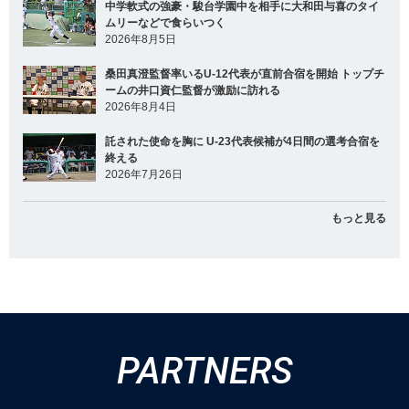
中学軟式の強豪・駿台学園中を相手に大和田与喜のタイ
ムリーなどで食らいつく
2026年8月5日
桑田真澄監督率いるU-12代表が直前合宿を開始 トップチ
ームの井口資仁監督が激励に訪れる
2026年8月4日
託された使命を胸に U-23代表候補が4日間の選考合宿を
終える
2026年7月26日
もっと見る
PARTNERS