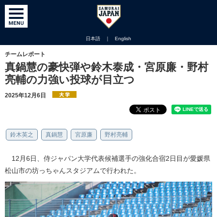
日本語
｜
English
チームレポート
真鍋慧の豪快弾や鈴木泰成・宮原廉・野村
亮輔の力強い投球が目立つ
2025年12月6日
鈴木英之
真鍋慧
宮原廉
野村亮輔
12月6日、侍ジャパン大学代表候補選手の強化合宿2日目が愛媛県
松山市の坊っちゃんスタジアムで行われた。