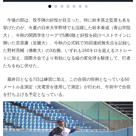
午後の部は、投手陣の好投が目立った。特に鈴木英之監督も名を
挙げたのが、今夏の日米大学野球でも活躍した鈴木泰成（青山学院
大）、今秋の関西学生リーグで5勝0敗と好投を続けベストナインに
輝いた宮原廉（近畿大）、今秋の公式戦で35回連続無失点を記録し
た野村亮輔（佛教大）の3右腕。いずれも150キロを超えるストレー
トに加え、国際大会でより有効になる縦の変化球を駆使して、打者
たちをねじ伏せた。
最終日となる7日は練習に加え、この合宿の恒例となっている50
メートル走測定（光電管を使用して測定）が行われ、午前中で合宿
を打ち上げる予定となっている。