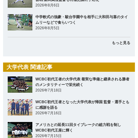
2026年8月6日
中学軟式の強豪・駿台学園中を相手に大和田与喜のタイ
ムリーなどで食らいつく
2026年8月5日
もっと見る
大学代表 関連記事
WCBC初代王者の大学代表 着実な準備と継承される勝者
のメンタリティーで栄光続く
2026年7月18日
WCBC初代王者となった大学代表が帰国 監督・選手とも
に感謝を語る
2026年7月16日
アメリカとの延長11回タイブレークの総力戦を制し
WCBC初代王座に輝く
2026年7月15日