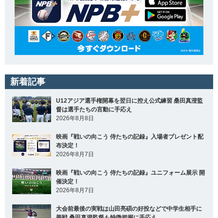
新着記事
U12アジア選手権開幕を翌日に控え公式練習 桑田真澄監
督は選手たちの言動に手応え
2026年8月8日
映画『戦いの向こう 侍たちの記録』入場者プレゼント配
布決定！
2026年8月7日
映画『戦いの向こう 侍たちの記録』ユニフォーム展示 開
催決定！
2026年8月7日
大会前最後の実戦は山田亮碩の好投などで中学生相手に
善戦 桑田真澄監督も特徴把握に手応え