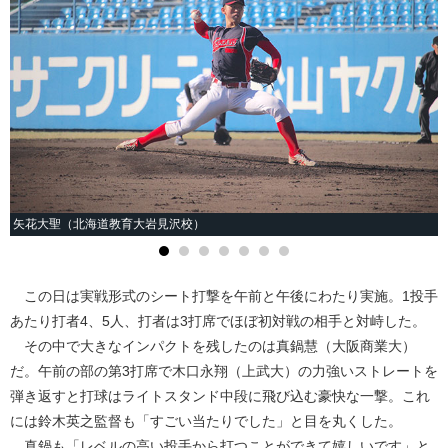
矢花大聖（北海道教育大岩見沢校）
この日は実戦形式のシート打撃を午前と午後にわたり実施。1投手
あたり打者4、5人、打者は3打席でほぼ初対戦の相手と対峙した。
その中で大きなインパクトを残したのは真鍋慧（大阪商業大）
だ。午前の部の第3打席で木口永翔（上武大）の力強いストレートを
弾き返すと打球はライトスタンド中段に飛び込む豪快な一撃。これ
には鈴木英之監督も「すごい当たりでした」と目を丸くした。
真鍋も「レベルの高い投手から打つことができて嬉しいです」と