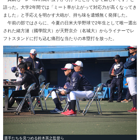
語った。大学2年間では「ミート率が上がって対応力が高くなってき
ました」と手応えを明かす大砲が、持ち味を遺憾無く発揮した。
午前の部ではさらに、今夏の日米大学野球で2年生として唯一選出
された緒方漣（國學院大）が天野京介（名城大）からライナーでレ
フトスタンドに打ち込む痛烈な当たりの本塁打を放った。
選手たちを見つめる鈴木英之監督ら