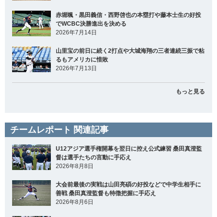
赤堀颯・黒田義信・西野啓也の本塁打や藤本士生の好投
でWCBC決勝進出を決める
2026年7月14日
山里宝の前日に続く2打点や大城海翔の三者連続三振で粘
るもアメリカに惜敗
2026年7月13日
もっと見る
チームレポート 関連記事
U12アジア選手権開幕を翌日に控え公式練習 桑田真澄監
督は選手たちの言動に手応え
2026年8月8日
大会前最後の実戦は山田亮碩の好投などで中学生相手に
善戦 桑田真澄監督も特徴把握に手応え
2026年8月6日