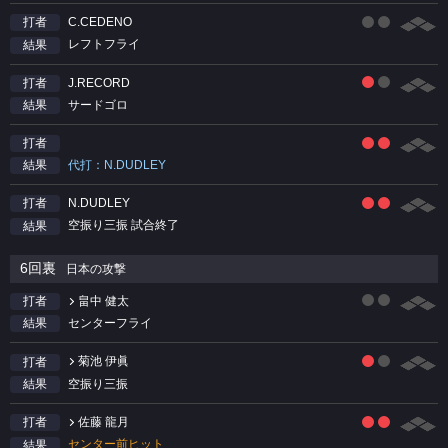
C.CEDENO
打者
レフトフライ
結果
J.RECORD
打者
サードゴロ
結果
打者
代打：N.DUDLEY
結果
N.DUDLEY
打者
空振り三振 試合終了
結果
6回裏
日本の攻撃
畠中 健太
打者
センターフライ
結果
菊池 伊眞
打者
空振り三振
結果
佐藤 龍月
打者
センター前ヒット
結果