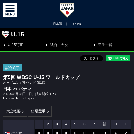
日本語
｜
English
U-15
U-15記事
試合・大会
選手一覧
試合終了
第5回 WBSC U-15 ワールドカップ
オープニングラウンド 第1戦
日本 vs パナマ
2022年8月28日（日）試合開始 11:30
Estadio Hector Espino
大会概要
出場選手
1
2
3
4
5
6
7
計
H
E
パナマ
0
0
0
0
0
0
0
0
4
2