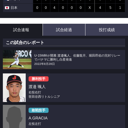
日本
0
0
4
0
0
0
X
4
5
1
試合速報
試合経過
投打成績
この試合のレポート
U-15W杯が開幕 渡邉颯人、佐藤龍月、堀田昂佑の完封リレー
でパナマに勝利し白星発進
2022年8月28日
勝利投手
渡邉 颯人
右投右打
世田谷西リトルシニア
敗戦投手
A.GRACIA
左投左打