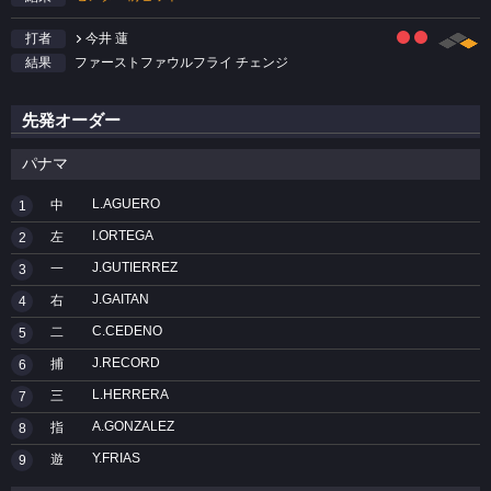
今井 蓮
打者
ファーストファウルフライ チェンジ
結果
先発オーダー
パナマ
L.AGUERO
中
1
I.ORTEGA
左
2
J.GUTIERREZ
一
3
J.GAITAN
右
4
C.CEDENO
二
5
J.RECORD
捕
6
L.HERRERA
三
7
A.GONZALEZ
指
8
Y.FRIAS
遊
9