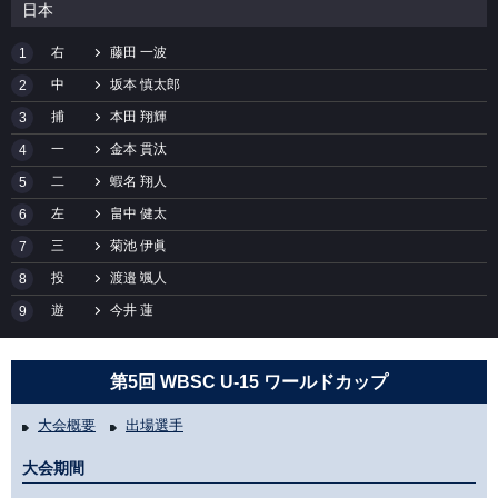
日本
右
藤田 一波
1
中
坂本 慎太郎
2
捕
本田 翔輝
3
一
金本 貫汰
4
二
蝦名 翔人
5
左
畠中 健太
6
三
菊池 伊眞
7
投
渡邉 颯人
8
遊
今井 蓮
9
第5回 WBSC U-15 ワールドカップ
大会概要
出場選手
大会期間