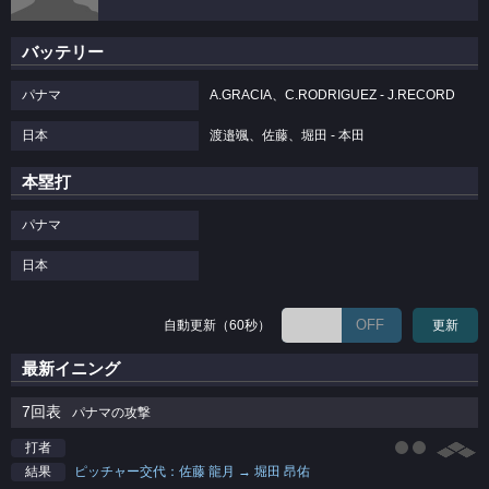
バッテリー
パナマ
A.GRACIA、C.RODRIGUEZ - J.RECORD
日本
渡邉颯、佐藤、堀田 - 本田
本塁打
パナマ
日本
OFF
自動更新（60秒）
更新
最新イニング
7回表
パナマの攻撃
打者
ピッチャー交代：佐藤 龍月 → 堀田 昂佑
結果