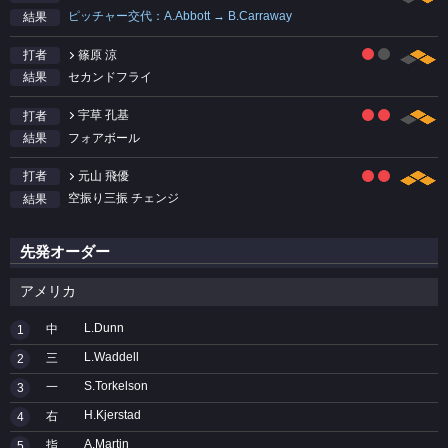
ピッチャー交代：A.Abbott → B.Carraway
結果
篠原 涼
打者
セカンドフライ
結果
宇草 孔基
打者
フォアボール
結果
元山 飛優
打者
空振り三振 チェンジ
結果
先発オーダー
アメリカ
L.Dunn
中
1
L.Waddell
三
2
S.Torkelson
一
3
H.Kjerstad
右
4
A.Martin
指
5