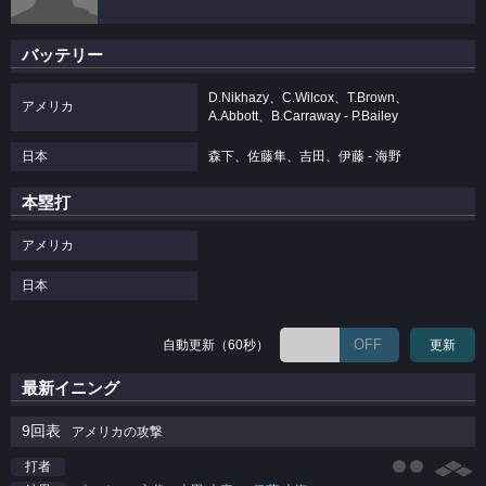
バッテリー
D.Nikhazy、C.Wilcox、T.Brown、
アメリカ
A.Abbott、B.Carraway - P.Bailey
日本
森下、佐藤隼、吉田、伊藤 - 海野
本塁打
アメリカ
日本
OFF
自動更新（60秒）
更新
最新イニング
9回表
アメリカの攻撃
打者