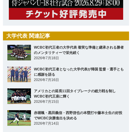
大学代表 関連記事
WCBC初代王者の大学代表 着実な準備と継承される勝者
のメンタリティーで栄光続く
2026年7月18日
WCBC初代王者となった大学代表が帰国 監督・選手とも
に感謝を語る
2026年7月16日
アメリカとの延長11回タイブレークの総力戦を制し
WCBC初代王座に輝く
2026年7月15日
赤堀颯・黒田義信・西野啓也の本塁打や藤本士生の好投
でWCBC決勝進出を決める
2026年7月14日