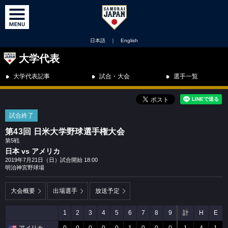
日本語
｜
English
大学代表
大学代表記事
試合・大会
選手一覧
試合終了
第43回 日米大学野球選手権大会
第5戦
日本 vs アメリカ
2019年7月21日（日）試合開始 18:00
明治神宮野球場
大会概要
出場選手
放送予定
1
2
3
4
5
6
7
8
9
計
H
E