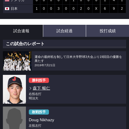
アメリカ
0
0
0
0
0
1
0
0
0
1
4
1
日本
1
0
0
3
0
0
2
0
X
6
9
2
試合速報
試合経過
投打成績
この試合のレポート
運命の最終戦を制して日米大学野球3大会ぶり19回目の優勝を
果たす
2019年7月21日
勝利投手
森下 暢仁
右投右打
明治大
敗戦投手
Doug Nikhazy
左投左打