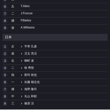
T.Allen
左
6
J.Foscue
二
7
P.Bailey
捕
8
A.Williams
遊
9
日本
左
宇草 孔基
1
遊
児玉 亮涼
2
右
柳町 達
3
二
牧 秀悟
4
指
郡司 裕也
5
一
佐藤 都志也
6
捕
海野 隆司
7
中
丸山 和郁
8
三
篠原 涼
9