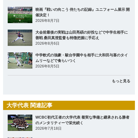
映画『戦いの向こう 侍たちの記録』ユニフォーム展示 開
催決定！
2026年8月7日
大会前最後の実戦は山田亮碩の好投などで中学生相手に
善戦 桑田真澄監督も特徴把握に手応え
2026年8月6日
中学軟式の強豪・駿台学園中を相手に大和田与喜のタイ
ムリーなどで食らいつく
2026年8月5日
もっと見る
大学代表 関連記事
WCBC初代王者の大学代表 着実な準備と継承される勝者
のメンタリティーで栄光続く
2026年7月18日