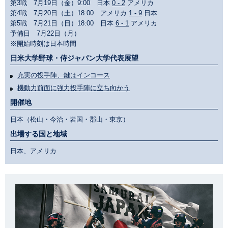
第3戦 7月19日（金）9:00 日本
0 - 2
アメリカ
第4戦 7月20日（土）18:00 アメリカ
1 - 9
日本
第5戦 7月21日（日）18:00 日本
6 - 1
アメリカ
予備日 7月22日（月）
※開始時刻は日本時間
日米大学野球・侍ジャパン大学代表展望
充実の投手陣、鍵はインコース
機動力前面に強力投手陣に立ち向かう
開催地
日本（松山・今治・岩国・郡山・東京）
出場する国と地域
日本、アメリカ