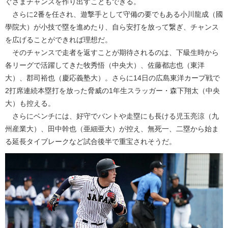
ぐさまチャンスを作り出すこともできる。
さらに2番を任され、遊撃手として守備の要でもある小川龍成（國
學院大）が小技で塁を進めたり、自ら安打を放って繋ぎ、チャンス
を広げることができれば理想だ。
そのチャンスで走者を返すことが期待されるのは、下級生時から
各リーグで活躍してきた牧秀悟（中央大）、佐藤都志也（東洋
大）、郡司裕也（慶応義塾大）。さらに14日の広島東洋カープ戦で
2打席連続本塁打を放った脅威の1年生スラッガー・森下翔太（中央
大）も控える。
さらにベンチには、好守でバントや走塁にも長ける児玉亮涼（九
州産業大）、田中幹也（亜細亜大）が控え、無死一、二塁から始ま
る延長タイブレークなど試合後半で重宝されそうだ。