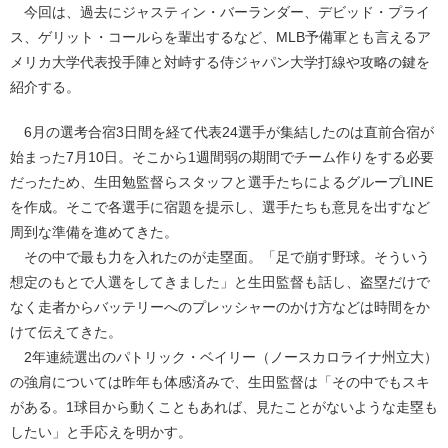
今回は、過去にジャスティン・バーランダー、デビッド・プライ
ス、ゲリット・コールらを輩出するなど、MLB予備軍とも言えるア
メリカ大学代表投手陣と対峙する侍ジャパン大学打線や攻略の鍵を
紹介する。
6月の選考合宿3日間を経て代表24選手が集結したのは直前合宿が
始まった7月10日。そこから1週間弱の期間でチーム作りをする必要
だったため、生田勉監督らスタッフと選手たちによるグループLINE
を作成。そこで各選手に宿題を提示し、選手たちも意見を出すなど
周到な準備を進めてきた。
その中で最も力を入れたのが走塁面。「足で崩す野球。そういう
想定のもとで人選をしてきました」と生田監督も話し、盗塁だけで
なく走者からバッテリーへのプレッシャーのかけ方などは時間をか
けて伝えてきた。
2年連続選出のパトリック・ベイリー（ノースカロライナ州立大）
の強肩については昨年も体感済みで、生田監督は「その中でもスキ
がある。1球目から動くこともあれば、見たことがないような走塁も
したい」と手応えを明かす。