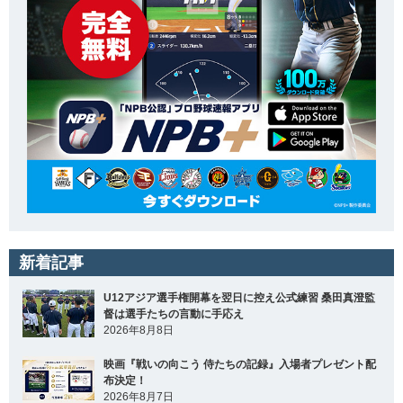
新着記事
U12アジア選手権開幕を翌日に控え公式練習 桑田真澄監
督は選手たちの言動に手応え
2026年8月8日
映画『戦いの向こう 侍たちの記録』入場者プレゼント配
布決定！
2026年8月7日