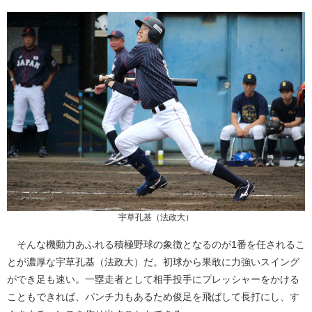
宇草孔基（法政大）
そんな機動力あふれる積極野球の象徴となるのが1番を任されるこ
とが濃厚な宇草孔基（法政大）だ。初球から果敢に力強いスイング
ができ足も速い。一塁走者として相手投手にプレッシャーをかける
こともできれば、パンチ力もあるため俊足を飛ばして長打にし、す