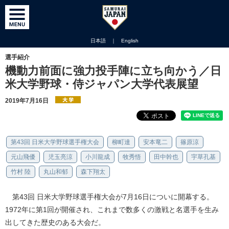
日本語
｜
English
選手紹介
機動力前面に強力投手陣に立ち向かう／日
米大学野球・侍ジャパン大学代表展望
2019年7月16日
第43回 日米大学野球選手権大会
柳町達
安本竜二
篠原涼
元山飛優
児玉亮涼
小川龍成
牧秀悟
田中幹也
宇草孔基
竹村 陸
丸山和郁
森下翔太
第43回 日米大学野球選手権大会が7月16日についに開幕する。
1972年に第1回が開催され、これまで数多くの激戦と名選手を生み
出してきた歴史のある大会だ。