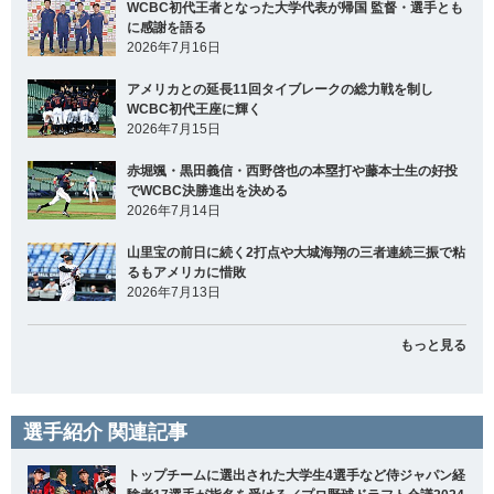
WCBC初代王者となった大学代表が帰国 監督・選手とも
に感謝を語る
2026年7月16日
アメリカとの延長11回タイブレークの総力戦を制し
WCBC初代王座に輝く
2026年7月15日
赤堀颯・黒田義信・西野啓也の本塁打や藤本士生の好投
でWCBC決勝進出を決める
2026年7月14日
山里宝の前日に続く2打点や大城海翔の三者連続三振で粘
るもアメリカに惜敗
2026年7月13日
もっと見る
選手紹介 関連記事
トップチームに選出された大学生4選手など侍ジャパン経