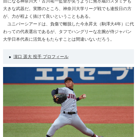
目になる神奈川大・古川祐一監督が笑うように無尽蔵のスタミナも
大きな武器だ。実際のところ、神奈川大学リーグ戦でも連投日の方
が、力が程よく抜けて良いということもある。
ユニバーシアードは、負傷で離脱した今永昇太（駒澤大4年）に代
わっての代表選出であるが、タフでハングリーな左腕が侍ジャパン
大学日本代表に活気をもたらすことは間違いないだろう。
濵口 遥大 投手 プロフィール