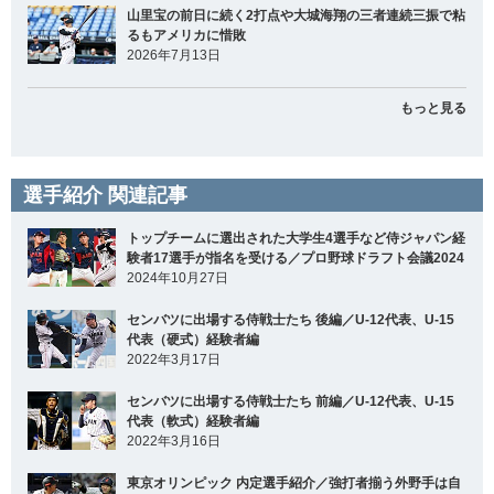
山里宝の前日に続く2打点や大城海翔の三者連続三振で粘
るもアメリカに惜敗
2026年7月13日
もっと見る
選手紹介 関連記事
トップチームに選出された大学生4選手など侍ジャパン経
験者17選手が指名を受ける／プロ野球ドラフト会議2024
2024年10月27日
センバツに出場する侍戦士たち 後編／U-12代表、U-15
代表（硬式）経験者編
2022年3月17日
センバツに出場する侍戦士たち 前編／U-12代表、U-15
代表（軟式）経験者編
2022年3月16日
東京オリンピック 内定選手紹介／強打者揃う外野手は自