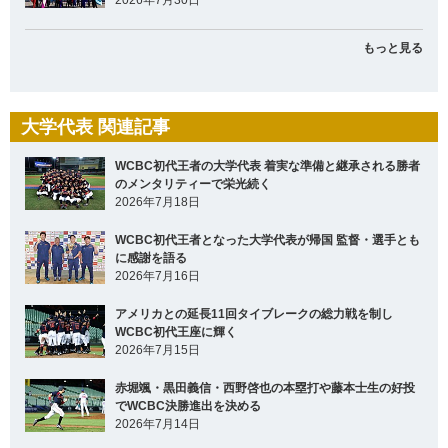
もっと見る
大学代表 関連記事
WCBC初代王者の大学代表 着実な準備と継承される勝者
のメンタリティーで栄光続く
2026年7月18日
WCBC初代王者となった大学代表が帰国 監督・選手とも
に感謝を語る
2026年7月16日
アメリカとの延長11回タイブレークの総力戦を制し
WCBC初代王座に輝く
2026年7月15日
赤堀颯・黒田義信・西野啓也の本塁打や藤本士生の好投
でWCBC決勝進出を決める
2026年7月14日