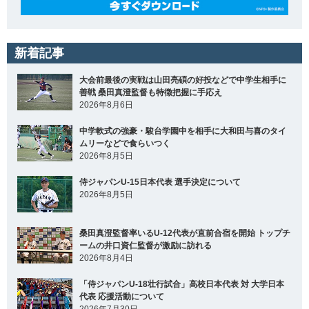
新着記事
大会前最後の実戦は山田亮碩の好投などで中学生相手に
善戦 桑田真澄監督も特徴把握に手応え
2026年8月6日
中学軟式の強豪・駿台学園中を相手に大和田与喜のタイ
ムリーなどで食らいつく
2026年8月5日
侍ジャパンU-15日本代表 選手決定について
2026年8月5日
桑田真澄監督率いるU-12代表が直前合宿を開始 トップチ
ームの井口資仁監督が激励に訪れる
2026年8月4日
「侍ジャパンU-18壮行試合」高校日本代表 対 大学日本
代表 応援活動について
2026年7月30日