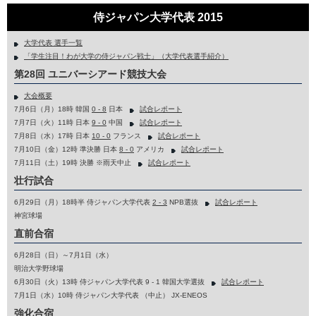
侍ジャパン大学代表 2015
大学代表 選手一覧
「学生注目！わが大学の侍ジャパン戦士」（大学代表選手紹介）
第28回 ユニバーシアード競技大会
大会概要
7月6日（月）18時 韓国
0 - 8
日本
試合レポート
7月7日（火）11時 日本
9 - 0
中国
試合レポート
7月8日（水）17時 日本
10 - 0
フランス
試合レポート
7月10日（金）12時 準決勝 日本
8 - 0
アメリカ
試合レポート
7月11日（土）19時 決勝 ※雨天中止
試合レポート
壮行試合
6月29日（月）18時半 侍ジャパン大学代表
2 - 3
NPB選抜
試合レポート
神宮球場
直前合宿
6月28日（日）～7月1日（水）
明治大学野球場
6月30日（火）13時 侍ジャパン大学代表 9 - 1 韓国大学選抜
試合レポート
7月1日（水）10時 侍ジャパン大学代表 （中止） JX-ENEOS
強化合宿