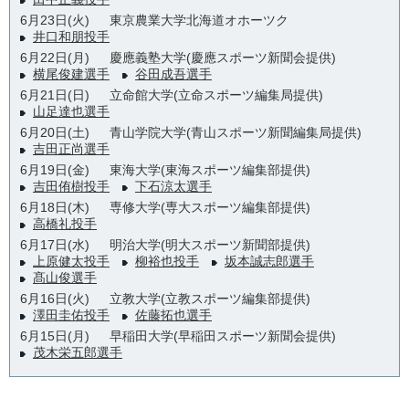
6月23日(火)
東京農業大学北海道オホーツク
井口和朋投手
6月22日(月)
慶應義塾大学(慶應スポーツ新聞会提供)
横尾俊建選手
谷田成吾選手
6月21日(日)
立命館大学(立命スポーツ編集局提供)
山足達也選手
6月20日(土)
青山学院大学(青山スポーツ新聞編集局提供)
吉田正尚選手
6月19日(金)
東海大学(東海スポーツ編集部提供)
吉田侑樹投手
下石涼太選手
6月18日(木)
専修大学(専大スポーツ編集部提供)
高橋礼投手
6月17日(水)
明治大学(明大スポーツ新聞部提供)
上原健太投手
柳裕也投手
坂本誠志郎選手
髙山俊選手
6月16日(火)
立教大学(立教スポーツ編集部提供)
澤田圭佑投手
佐藤拓也選手
6月15日(月)
早稲田大学(早稲田スポーツ新聞会提供)
茂木栄五郎選手