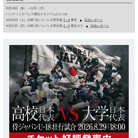
6月19日（金）～22日（月）
バッティングパレス相石スタジアムひらつか
6月20日（土）13時 侍ジャパン大学代表
2 - 0
東芝
試合レポート
6月21日（日）13時 侍ジャパン大学代表
2 - 2
東京ガス
試合レポート