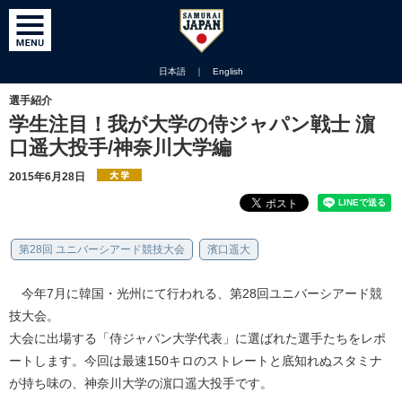
日本語
｜
English
選手紹介
学生注目！我が大学の侍ジャパン戦士 濵
口遥大投手/神奈川大学編
2015年6月28日
第28回 ユニバーシアード競技大会
濱口遥大
今年7月に韓国・光州にて行われる、第28回ユニバーシアード競
技大会。
大会に出場する「侍ジャパン大学代表」に選ばれた選手たちをレポ
ートします。今回は最速150キロのストレートと底知れぬスタミナ
が持ち味の、神奈川大学の濵口遥大投手です。