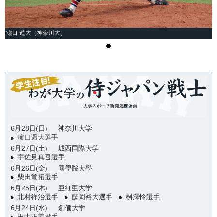
濵口 遥大（神奈川大）
6月28日(日)
神奈川大学
濵口遥大選手
6月27日(土)
城西国際大学
宇佐見真吾選手
6月26日(金)
國學院大學
柴田竜拓選手
6月25日(木)
亜細亜大学
北村祥治選手
藤岡裕大選手
桝澤怜選手
6月24日(水)
創価大学
田中正義投手