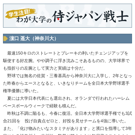
濵口 遥大（神奈川大）
最速150キロのストレートとブレーキの利いたチェンジアップを
駆使する好左腕。やや調子に浮き沈みこそあるものの、大学球界で
も指折りの左腕として実力と実績は十分だ。
野球では無名の佐賀・三養基高から神奈川大に入学し、2年となっ
た昨春からエースとなると、いきなりチームを全日本大学野球選手
権準優勝に導いた。
夏には大学日本代表にも選出され、オランダで行われたハーレム
ベースボールウィークで経験も積んだ。
昨秋は不調に陥るも、今春に復活。全日本大学野球選手権でも3試
合21回を 投げ自責点ゼロと、好投を見せチームを4強に導いた。
また、「化け物みたいなスタミナがあります」と濱口を指導して3年