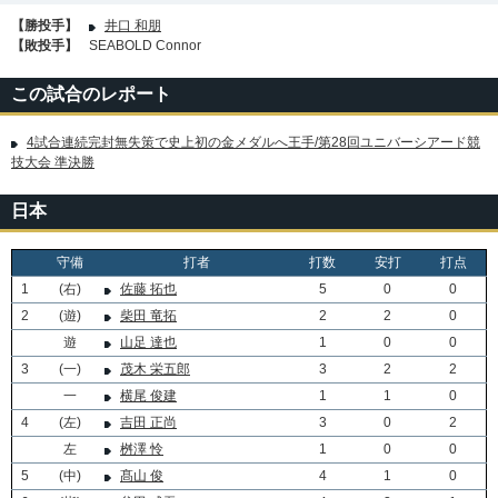
【勝投手】
井口 和朋
【敗投手】
SEABOLD Connor
この試合のレポート
4試合連続完封無失策で史上初の金メダルへ王手/第28回ユニバーシアード競
技大会 準決勝
日本
守備
打者
打数
安打
打点
1
(右)
佐藤 拓也
5
0
0
2
(遊)
柴田 竜拓
2
2
0
遊
山足 達也
1
0
0
3
(一)
茂木 栄五郎
3
2
2
一
横尾 俊建
1
1
0
4
(左)
吉田 正尚
3
0
2
左
桝澤 怜
1
0
0
5
(中)
髙山 俊
4
1
0