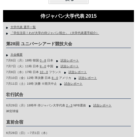
侍ジャパン大学代表 2015
大学代表 選手一覧
「学生注目！わが大学の侍ジャパン戦士」（大学代表選手紹介）
第28回 ユニバーシアード競技大会
大会概要
7月6日（月）18時 韓国
0 - 8
日本
試合レポート
7月7日（火）11時 日本
9 - 0
中国
試合レポート
7月8日（水）17時 日本
10 - 0
フランス
試合レポート
7月10日（金）12時 準決勝 日本
8 - 0
アメリカ
試合レポート
7月11日（土）19時 決勝 ※雨天中止
試合レポート
壮行試合
6月29日（月）18時半 侍ジャパン大学代表
2 - 3
NPB選抜
試合レポート
神宮球場
直前合宿
6月28日（日）～7月1日（水）