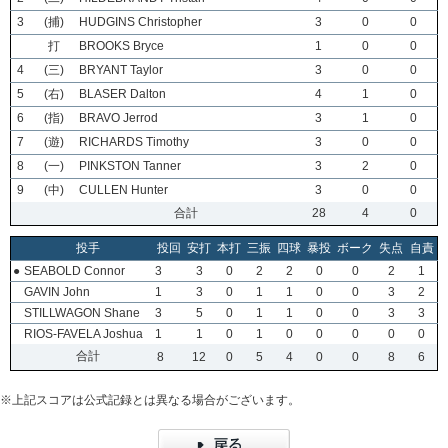
3
(捕)
HUDGINS Christopher
3
0
0
打
BROOKS Bryce
1
0
0
4
(三)
BRYANT Taylor
3
0
0
5
(右)
BLASER Dalton
4
1
0
6
(指)
BRAVO Jerrod
3
1
0
7
(遊)
RICHARDS Timothy
3
0
0
8
(一)
PINKSTON Tanner
3
2
0
9
(中)
CULLEN Hunter
3
0
0
合計
28
4
0
投手
投回
安打
本打
三振
四球
暴投
ボーク
失点
自責
●
SEABOLD Connor
3
3
0
2
2
0
0
2
1
GAVIN John
1
3
0
1
1
0
0
3
2
STILLWAGON Shane
3
5
0
1
1
0
0
3
3
RIOS-FAVELA Joshua
1
1
0
1
0
0
0
0
0
合計
8
12
0
5
4
0
0
8
6
※上記スコアは公式記録とは異なる場合がございます。