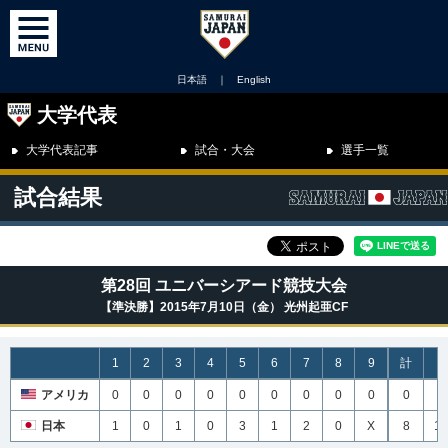
日本語
｜
English
大学代表
大学代表記事
試合・大会
選手一覧
試合結果
第28回 ユニバーシアード競技大会
【準決勝】2015年7月10日（金） 光州起亜CF
1
2
3
4
5
6
7
8
9
計
H
アメリカ
0
0
0
0
0
0
0
0
0
0
4
日本
1
0
1
0
3
1
2
0
X
8
12