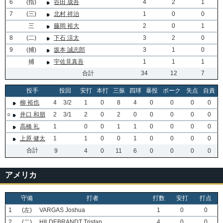
6
(指)
谷田 成吾
4
2
1
7
(三)
北村 祥治
1
0
0
三
藤岡 裕大
2
0
1
8
(二)
下石 涼太
3
2
0
9
(捕)
坂本 誠志郎
3
1
0
捕
宇佐見真吾
1
1
1
合計
34
12
7
投手
投回
安打
本打
三振
四球
暴投
ボーク
失点
自責
柳 裕也
4
3/2
1
0
8
4
0
0
0
0
○
井口 和朋
2
3/1
2
0
2
0
0
0
0
0
高橋 礼
1
0
0
1
1
0
0
0
0
上原 健太
1
1
0
0
1
0
0
0
0
合計
9
4
0
11
6
0
0
0
0
アメリカ
守備
打者
打数
安打
打点
1
(左)
VARGAS Joshua
1
0
0
2
(二)
HILDEBRANDT Tristan
4
0
0