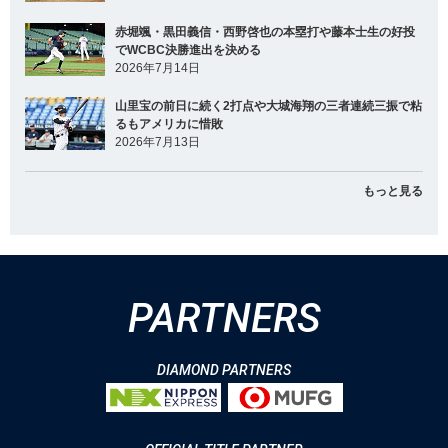
赤堀颯・黒田義信・西野啓也の本塁打や藤本士生の好投
でWCBC決勝進出を決める
2026年7月14日
山里宝の前日に続く2打点や大城海翔の三者連続三振で粘
るもアメリカに惜敗
2026年7月13日
もっと見る
PARTNERS
DIAMOND PARTNERS