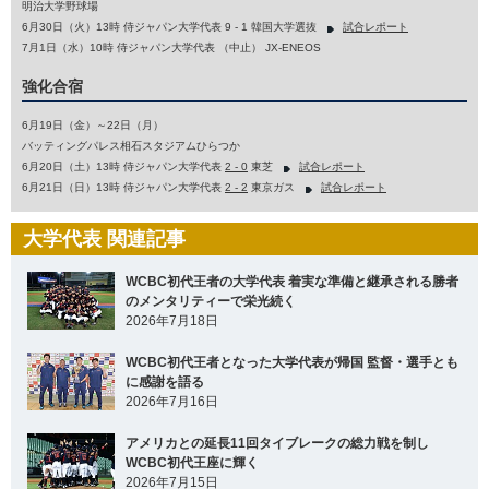
明治大学野球場
6月30日（火）13時 侍ジャパン大学代表 9 - 1 韓国大学選抜
試合レポート
7月1日（水）10時 侍ジャパン大学代表 （中止） JX-ENEOS
強化合宿
6月19日（金）～22日（月）
バッティングパレス相石スタジアムひらつか
6月20日（土）13時 侍ジャパン大学代表
2 - 0
東芝
試合レポート
6月21日（日）13時 侍ジャパン大学代表
2 - 2
東京ガス
試合レポート
大学代表 関連記事
WCBC初代王者の大学代表 着実な準備と継承される勝者
のメンタリティーで栄光続く
2026年7月18日
WCBC初代王者となった大学代表が帰国 監督・選手とも
に感謝を語る
2026年7月16日
アメリカとの延長11回タイブレークの総力戦を制し
WCBC初代王座に輝く
2026年7月15日