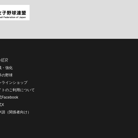
HER
成・強化
界の野球
ンラインショップ
イトのご利用について
Facebook
式X
D申請（関係者向け）