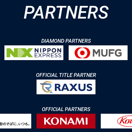
PARTNERS
DIAMOND PARTNERS
OFFICIAL TITLE PARTNER
OFFICIAL PARTNERS