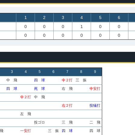
1
2
3
4
5
6
0
0
0
1
0
0
0
0
0
0
0
0
3
4
5
6
7
8
9
中 飛
四 球
中２打
三 振
四 球
死 球
右 飛
中安打
中２打
中 飛
右２打
投犠打
左 飛
投ゴロ
三 飛
二 飛
飛
一安打
三 振
四 球
四 球