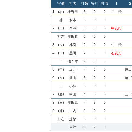
守備
打者
打数
安打
打点
1
2
1
(右)
小野田
3
0
0
二 飛
捕
安本
1
0
0
2
(二)
岡澤
3
1
0
中安打
打左
濱田政
1
0
0
3
(指)
地引
2
0
0
中 飛
4
(一)
黒田
2
1
0
右安打
一
佐々木
2
1
1
5
(中)
坂井
4
1
0
遊ゴ
6
(左)
柴山
3
0
0
遊ゴ
二
小林
1
0
0
7
(遊)
中山
4
0
0
三 
8
(三)
濱田晃
4
3
0
9
(捕)
山内
1
0
0
打右
建部
1
0
0
合計
32
7
1