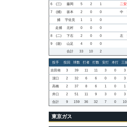
6
(三)
藤岡
5
2
1
二安
7
(捕)
坂本
2
0
0
中 
捕
宇佐見
1
1
0
走捕
北村
0
0
0
8
(二)
下石
2
0
0
左 
9
(遊)
山足
4
0
0
合計
33
10
2
投手
投回
球数
打者
打数
安打
本打
三
吉田侑
3
39
11
11
3
0
3
濵口
2
32
6
6
0
0
3
高橋
2
37
8
6
1
0
1
井口
2
51
11
9
3
0
3
合計
9
159
36
32
7
0
10
東京ガス