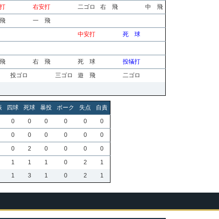
打
右安打
二ゴロ
右 飛
中 飛
飛
一 飛
中安打
死 球
飛
右 飛
死 球
投犠打
投ゴロ
三ゴロ
遊 飛
二ゴロ
振
四球
死球
暴投
ボーク
失点
自責
0
0
0
0
0
0
0
0
0
0
0
0
0
2
0
0
0
0
1
1
1
0
2
1
1
3
1
0
2
1