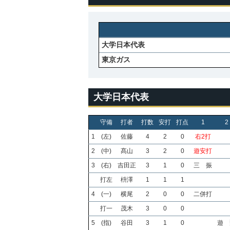
大学日本代表
東京ガス
大学日本代表
守備
打者
打数
安打
打点
1
2
1
(左)
佐藤
4
2
0
右2打
2
(中)
髙山
3
2
0
遊安打
3
(右)
吉田正
3
1
0
三 振
打左
枡澤
1
1
1
4
(一)
横尾
2
0
0
二併打
打一
茂木
3
0
0
5
(指)
谷田
3
1
0
遊 