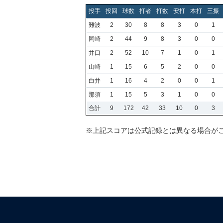
投手
投回
球数
打者
打数
安打
本打
三振
難波
2
30
8
8
3
0
1
岡崎
2
44
9
8
3
0
0
井口
2
52
10
7
1
0
1
山崎
1
15
6
5
2
0
0
白井
1
16
4
2
0
0
1
那須
1
15
5
3
1
0
0
合計
9
172
42
33
10
0
3
※上記スコアは公式記録とは異なる場合が