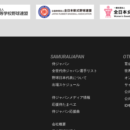
SAMURAIJAPAN
OT
侍ジャパン
育
ム
全世代侍ジャパン選手リスト
世
野球日本代表について
オ
出場スケジュール
サ
公式
侍ジャパンメディア情報
公
応援侍たまベヱ
I
侍ジャパン応援曲
会社概要