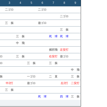
3
4
5
6
7
8
9
二ゴロ
二ゴロ
二ゴロ
三 振
遊ゴロ
三 振
三 振
死 球
死 球
中 飛
捕邪飛
左安打
ロ
三 振
右安打
遊ゴロ
ロ
三 振
三 振
中 飛
振
一ゴロ
二 直
三 振
中2打
遊ゴロ
左2打
二安打
三 振
死 球
四 球
三 振