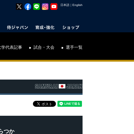
日本語
｜
English
大学代表記事
試合・大会
選手一覧
らつか