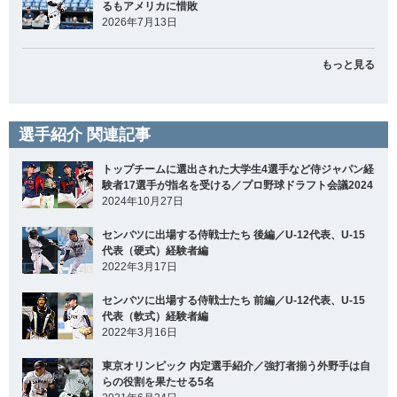
るもアメリカに惜敗
2026年7月13日
もっと見る
選手紹介 関連記事
トップチームに選出された大学生4選手など侍ジャパン経
験者17選手が指名を受ける／プロ野球ドラフト会議2024
2024年10月27日
センバツに出場する侍戦士たち 後編／U-12代表、U-15
代表（硬式）経験者編
2022年3月17日
センバツに出場する侍戦士たち 前編／U-12代表、U-15
代表（軟式）経験者編
2022年3月16日
東京オリンピック 内定選手紹介／強打者揃う外野手は自
らの役割を果たせる5名