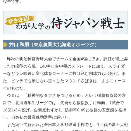
投手です。
井口 和朋（東京農業大北海道オホーツク）
昨秋の明治神宮野球大会でチームを全国4強に導き、評価が急上昇
した力投型の右腕。140キロ台中盤のストレートに加え、スライダ
ーなどキレ味鋭い変化球をコーナーに投げ込む制球力も出色だ。ま
た、ピンチでも動じない堂々したマウンドさばきは、まさにエース
そのものだ。
今春は、「精神的なタフさをつけるため」という樋越勉監督の方
針で、北海道学生リーグでは、先発から救援投手に転向。7試合で
18回1/3を投げ、自責点わずか1、防御率0.49と抜群の安定感を発揮
し、自身初の最高殊勲選手に輝いた。
また続いて行われた全日本大学野球選手権でも、1回戦の富士大戦