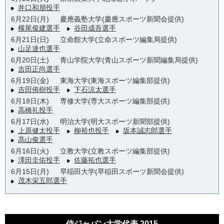
井口和朋投手
6月22日(月)
慶應義塾大学(慶應スポーツ新聞会提供)
横尾俊建選手
谷田成吾選手
6月21日(日)
立命館大学(立命スポーツ編集局提供)
山足達也選手
6月20日(土)
青山学院大学(青山スポーツ新聞編集局提供)
吉田正尚選手
6月19日(金)
東海大学(東海スポーツ編集部提供)
吉田侑樹投手
下石涼太選手
6月18日(木)
専修大学(専大スポーツ編集部提供)
高橋礼投手
6月17日(水)
明治大学(明大スポーツ新聞部提供)
上原健太投手
柳裕也投手
坂本誠志郎選手
髙山俊選手
6月16日(火)
立教大学(立教スポーツ編集部提供)
澤田圭佑投手
佐藤拓也選手
6月15日(月)
早稲田大学(早稲田スポーツ新聞会提供)
茂木栄五郎選手
侍ジャパン大学代表 2015