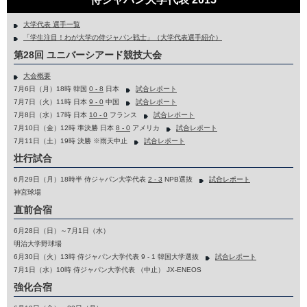
大学代表 選手一覧
「学生注目！わが大学の侍ジャパン戦士」（大学代表選手紹介）
第28回 ユニバーシアード競技大会
大会概要
7月6日（月）18時 韓国
0 - 8
日本
試合レポート
7月7日（火）11時 日本
9 - 0
中国
試合レポート
7月8日（水）17時 日本
10 - 0
フランス
試合レポート
7月10日（金）12時 準決勝 日本
8 - 0
アメリカ
試合レポート
7月11日（土）19時 決勝 ※雨天中止
試合レポート
壮行試合
6月29日（月）18時半 侍ジャパン大学代表
2 - 3
NPB選抜
試合レポート
神宮球場
直前合宿
6月28日（日）～7月1日（水）
明治大学野球場
6月30日（火）13時 侍ジャパン大学代表 9 - 1 韓国大学選抜
試合レポート
7月1日（水）10時 侍ジャパン大学代表 （中止） JX-ENEOS
強化合宿