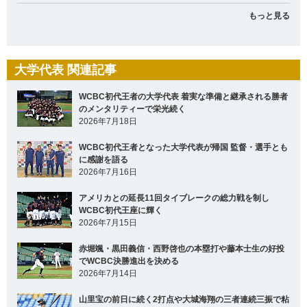
もっと見る
大学代表 関連記事
WCBC初代王者の大学代表 着実な準備と継承される勝者
のメンタリティーで栄光続く
2026年7月18日
WCBC初代王者となった大学代表が帰国 監督・選手とも
に感謝を語る
2026年7月16日
アメリカとの延長11回タイブレークの総力戦を制し
WCBC初代王座に輝く
2026年7月15日
赤堀颯・黒田義信・西野啓也の本塁打や藤本士生の好投
でWCBC決勝進出を決める
2026年7月14日
山里宝の前日に続く2打点や大城海翔の三者連続三振で粘