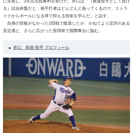
に先発し、3失点完投勝利を挙げた。井口は「（救援投手として投げ
る）試合終盤だと、相手打者はどんどんと振ってくるので、ストラ
イクからボールになる球で抑える技術を学んだ」と話す。
自身の登板がなかった2回戦で敗退したが、かねてより定評のある
安定感と、さらに広がった投球術で国際舞台に臨む。
井口 和朋 投手 プロフィール