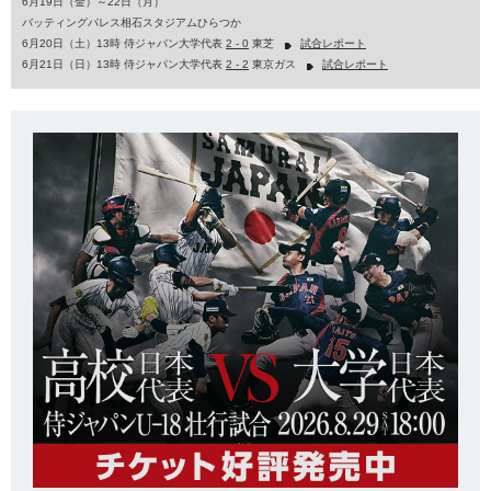
6月19日（金）～22日（月）
バッティングパレス相石スタジアムひらつか
6月20日（土）13時 侍ジャパン大学代表
2 - 0
東芝
試合レポート
6月21日（日）13時 侍ジャパン大学代表
2 - 2
東京ガス
試合レポート