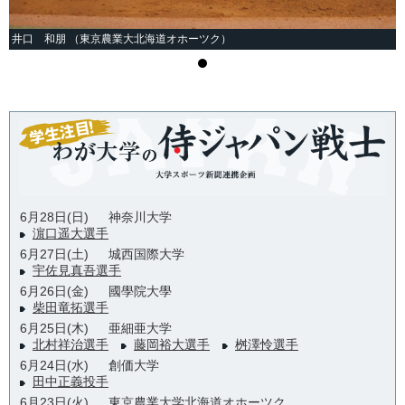
井口 和朋 （東京農業大北海道オホーツク）
6月28日(日)
神奈川大学
濵口遥大選手
6月27日(土)
城西国際大学
宇佐見真吾選手
6月26日(金)
國學院大學
柴田竜拓選手
6月25日(木)
亜細亜大学
北村祥治選手
藤岡裕大選手
桝澤怜選手
6月24日(水)
創価大学
田中正義投手
6月23日(火)
東京農業大学北海道オホーツク