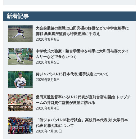
新着記事
大会前最後の実戦は山田亮碩の好投などで中学生相手に
善戦 桑田真澄監督も特徴把握に手応え
2026年8月6日
中学軟式の強豪・駿台学園中を相手に大和田与喜のタイ
ムリーなどで食らいつく
2026年8月5日
侍ジャパンU-15日本代表 選手決定について
2026年8月5日
桑田真澄監督率いるU-12代表が直前合宿を開始 トップチ
ームの井口資仁監督が激励に訪れる
2026年8月4日
「侍ジャパンU-18壮行試合」高校日本代表 対 大学日本
代表 応援活動について
2026年7月30日