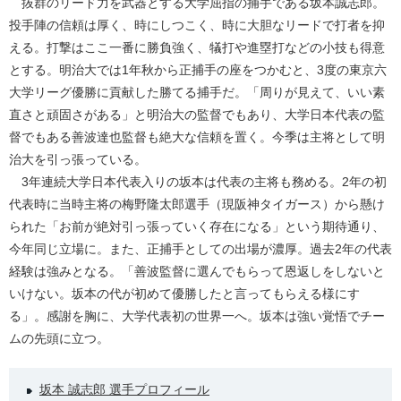
抜群のリード力を武器とする大学屈指の捕手である坂本誠志郎。
投手陣の信頼は厚く、時にしつこく、時に大胆なリードで打者を抑
える。打撃はここ一番に勝負強く、犠打や進塁打などの小技も得意
とする。明治大では1年秋から正捕手の座をつかむと、3度の東京六
大学リーグ優勝に貢献した勝てる捕手だ。「周りが見えて、いい素
直さと頑固さがある」と明治大の監督でもあり、大学日本代表の監
督でもある善波達也監督も絶大な信頼を置く。今季は主将として明
治大を引っ張っている。
3年連続大学日本代表入りの坂本は代表の主将も務める。2年の初
代表時に当時主将の梅野隆太郎選手（現阪神タイガース）から懸け
られた「お前が絶対引っ張っていく存在になる」という期待通り、
今年同じ立場に。また、正捕手としての出場が濃厚。過去2年の代表
経験は強みとなる。「善波監督に選んでもらって恩返しをしないと
いけない。坂本の代が初めて優勝したと言ってもらえる様にす
る」。感謝を胸に、大学代表初の世界一へ。坂本は強い覚悟でチー
ムの先頭に立つ。
坂本 誠志郎 選手プロフィール