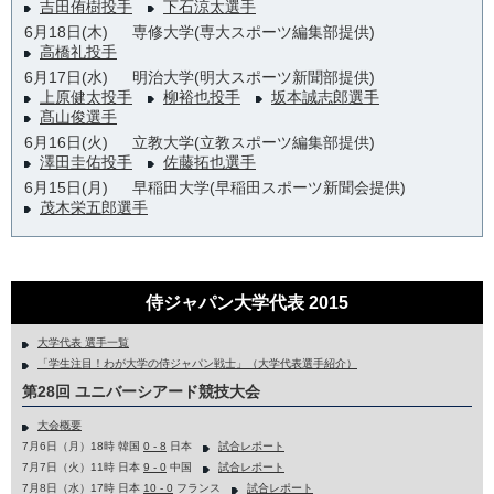
吉田侑樹投手
下石涼太選手
6月18日(木)
専修大学(専大スポーツ編集部提供)
高橋礼投手
6月17日(水)
明治大学(明大スポーツ新聞部提供)
上原健太投手
柳裕也投手
坂本誠志郎選手
髙山俊選手
6月16日(火)
立教大学(立教スポーツ編集部提供)
澤田圭佑投手
佐藤拓也選手
6月15日(月)
早稲田大学(早稲田スポーツ新聞会提供)
茂木栄五郎選手
侍ジャパン大学代表 2015
大学代表 選手一覧
「学生注目！わが大学の侍ジャパン戦士」（大学代表選手紹介）
第28回 ユニバーシアード競技大会
大会概要
7月6日（月）18時 韓国
0 - 8
日本
試合レポート
7月7日（火）11時 日本
9 - 0
中国
試合レポート
7月8日（水）17時 日本
10 - 0
フランス
試合レポート