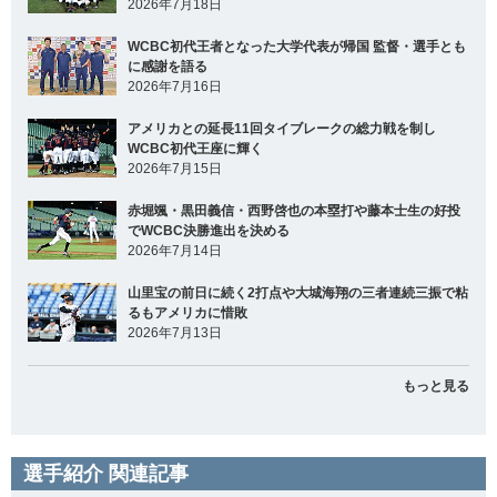
2026年7月18日
WCBC初代王者となった大学代表が帰国 監督・選手とも
に感謝を語る
2026年7月16日
アメリカとの延長11回タイブレークの総力戦を制し
WCBC初代王座に輝く
2026年7月15日
赤堀颯・黒田義信・西野啓也の本塁打や藤本士生の好投
でWCBC決勝進出を決める
2026年7月14日
山里宝の前日に続く2打点や大城海翔の三者連続三振で粘
るもアメリカに惜敗
2026年7月13日
もっと見る
選手紹介 関連記事