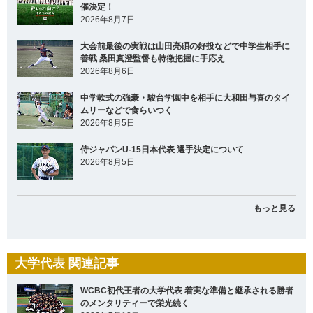
催決定！
2026年8月7日
大会前最後の実戦は山田亮碩の好投などで中学生相手に
善戦 桑田真澄監督も特徴把握に手応え
2026年8月6日
中学軟式の強豪・駿台学園中を相手に大和田与喜のタイ
ムリーなどで食らいつく
2026年8月5日
侍ジャパンU-15日本代表 選手決定について
2026年8月5日
もっと見る
大学代表 関連記事
WCBC初代王者の大学代表 着実な準備と継承される勝者
のメンタリティーで栄光続く