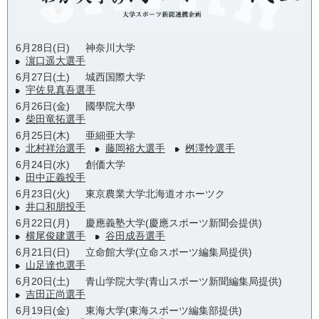
6月28日(日)
神奈川大学
濵口遥大選手
6月27日(土)
城西国際大学
宇佐見真吾選手
6月26日(金)
國學院大學
柴田竜拓選手
6月25日(木)
亜細亜大学
北村祥治選手
藤岡裕大選手
桝澤怜選手
6月24日(水)
創価大学
田中正義投手
6月23日(火)
東京農業大学北海道オホーツク
井口和朋投手
6月22日(月)
慶應義塾大学(慶應スポーツ新聞会提供)
横尾俊建選手
谷田成吾選手
6月21日(日)
立命館大学(立命スポーツ編集局提供)
山足達也選手
6月20日(土)
青山学院大学(青山スポーツ新聞編集局提供)
吉田正尚選手
6月19日(金)
東海大学(東海スポーツ編集部提供)