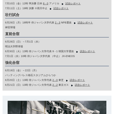
7月10日（金）12時 準決勝 日本
8 - 0
アメリカ
試合レポート
7月11日（土）19時 決勝 ※雨天中止
試合レポート
壮行試合
6月29日（月）18時半 侍ジャパン大学代表
2 - 3
NPB選抜
試合レポート
神宮球場
直前合宿
6月28日（日）～7月1日（水）
明治大学野球場
6月30日（火）13時 侍ジャパン大学代表 9 - 1 韓国大学選抜
試合レポート
7月1日（水）10時 侍ジャパン大学代表 （中止） JX-ENEOS
強化合宿
6月19日（金）～22日（月）
バッティングパレス相石スタジアムひらつか
6月20日（土）13時 侍ジャパン大学代表
2 - 0
東芝
試合レポート
6月21日（日）13時 侍ジャパン大学代表
2 - 2
東京ガス
試合レポート