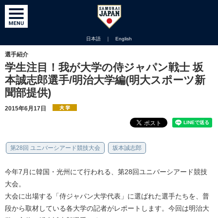
日本語
｜
English
選手紹介
学生注目！我が大学の侍ジャパン戦士 坂
本誠志郎選手/明治大学編(明大スポーツ新
聞部提供)
2015年6月17日
第28回 ユニバーシアード競技大会
坂本誠志郎
今年7月に韓国・光州にて行われる、第28回ユニバーシアード競技
大会。
大会に出場する「侍ジャパン大学代表」に選ばれた選手たちを、普
段から取材している各大学の記者がレポートします。今回は明治大