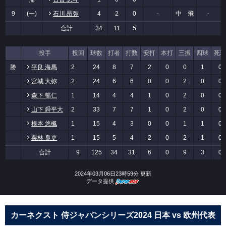
9
(一)
石川 昂弥
4
2
0
-
中 飛
-
合計
34
11
5
投手
投回
球数
打者
打数
安打
本打
三振
四球
死球
勝
平良 海馬
2
24
8
7
2
0
0
1
0
宮城 大弥
2
24
6
6
0
0
2
0
0
森下 暢仁
1
14
4
4
1
0
2
0
0
山下 舜平大
2
33
7
7
1
0
2
0
0
根本 悠楓
1
15
4
3
0
0
1
1
0
栗林 良吏
1
15
5
4
2
0
2
1
0
合計
9
125
34
31
6
0
9
3
0
2024年03月06日23時59分 更新
データ提供
カーネクスト 侍ジャパンシリーズ2024 日本 vs 欧州代表