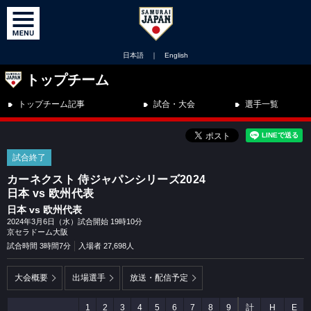
日本語
｜
English
トップチーム
トップチーム記事
試合・大会
選手一覧
試合終了
カーネクスト 侍ジャパンシリーズ2024
日本 vs 欧州代表
日本 vs 欧州代表
2024年3月6日（水）試合開始 19時10分
京セラドーム大阪
試合時間 3時間7分
入場者 27,698人
大会概要
出場選手
放送・配信予定
1
2
3
4
5
6
7
8
9
計
H
E