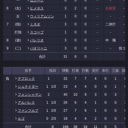
一
ムジーク
0
0
0
-
-
-
6
(左)
ヒメネス
3
2
0
-
左前安
-
左
ウィリアムソン
1
0
0
-
-
-
7
(指)
ミネオ
3
0
0
-
二併打
-
打指
スコープ
1
0
0
-
-
-
8
(遊)
バレリオ
3
0
0
-
中 飛
-
9
(二)
パオリーニ
3
0
0
-
-
投ゴ
合計
31
6
0
投手
投回
球数
打者
打数
安打
本打
三振
四
負
デブロック
1
32
7
7
4
0
1
0
シュナイダー
1
1/3
23
4
4
0
0
1
0
フォンシャマン
2
40
10
9
3
0
3
1
アルバレス
1
1/3
26
6
4
1
0
0
2
ファンフルプ
1
2/3
27
7
6
1
0
0
0
ルゴ
0
2/3
18
4
4
2
0
0
0
合計
8
166
38
34
11
0
5
3