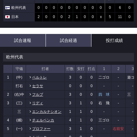
欧州代表
0
0
0
0
0
0
0
0
0
0
6
0
日本
2
0
0
0
2
1
0
0
x
5
11
0
試合速報
試合経過
投打成績
欧州代表
守備
打者
打数
安打
打点
1
2
3
1
(中)
ベルトレ
3
0
0
二ゴロ
-
遊ゴ
打右
セラサ
0
0
0
-
-
-
2
(右)中
フルプ
3
0
0
四 球
-
三 
3
(三)
リディ
3
1
0
右 飛
-
-
三
エンカルナシオン
1
1
0
-
-
-
4
(捕)
チェルベンカ
4
1
0
三ゴロ
-
-
5
(一)
プロファー
3
1
0
-
右前安
-