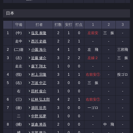
日本
守備
打者
打数
安打
打点
1
2
3
1
(中)
塩見 泰隆
2
1
0
左前安
三 振
-
走中
西川 史礁
2
2
1
-
-
-
2
(二)遊
小園 海斗
4
1
0
左 飛
-
三邪飛
3
(左)
近藤 健介
3
2
2
左線２
-
三 振
走左
森下 翔太
1
0
0
-
-
-
4
(指)
村上 宗隆
3
1
1
右前安①
-
投ゴロ
5
(右)
万波 中正
3
0
0
三 振
-
-
右
田村 俊介
1
0
0
-
-
-
6
(三)
紅林 弘太郎
4
2
1
右前安①
-
-
7
(遊)
源田 壮亮
3
0
0
一ゴロ
-
-
二
中野 拓夢
1
0
0
-
-
-
8
(捕)
坂倉 将吾
2
0
0
-
中 飛
-
捕
古賀 悠斗
1
0
0
-
-
-