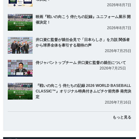
2026年8月7日
映画『戦いの向こう 侍たちの記録』ユニフォーム展示 開
催決定！
2026年8月7日
井口資仁監督が就任会見で「日本らしさ」を力説 関係者
から球界全体を牽引する期待の声
2026年7月25日
侍ジャパントップチーム 井口資仁監督の就任について
2026年7月25日
『戦いの向こう 侍たちの記録 2026 WORLD BASEBALL
CLASSIC™』オリジナル特典付きムビチケ前売券 発売決
定
2026年7月16日
もっと見る