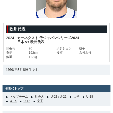
欧州代表
2024
カーネクスト 侍ジャパンシリーズ2024
日本 vs 欧州代表
背番号
20
ポジション
投手
身長
192cm
投打
右投右打
体重
117kg
1996年5月8日生まれ
各世代トップ
トップチーム
社会人
U-23 / U-21
大学
U-18
U-15
U-12
女子