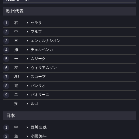
欧州代表
右
セラサ
1
中
フルプ
2
三
エンカルナシオン
3
捕
チェルベンカ
4
一
ムジーク
5
左
ウィリアムソン
6
DH
スコープ
7
遊
バレリオ
8
二
パオリーニ
9
投
ルゴ
日本
中
西川 史礁
1
遊
小園 海斗
2