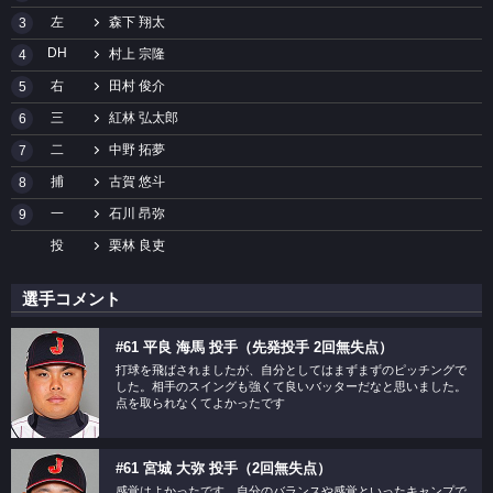
左
森下 翔太
3
DH
村上 宗隆
4
右
田村 俊介
5
三
紅林 弘太郎
6
二
中野 拓夢
7
捕
古賀 悠斗
8
一
石川 昂弥
9
投
栗林 良吏
選手コメント
#61 平良 海馬 投手（先発投手 2回無失点）
打球を飛ばされましたが、自分としてはまずまずのピッチングで
した。相手のスイングも強くて良いバッターだなと思いました。
点を取られなくてよかったです
#61 宮城 大弥 投手（2回無失点）
感覚はよかったです。自分のバランスや感覚といったキャンプで