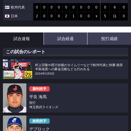
欧州代表
0
0
0
0
0
0
0
0
0
0
6
0
日本
2
0
0
0
2
1
0
0
x
5
11
0
試合速報
試合経過
投打成績
この試合のレポート
村上宗隆や西川史礁のタイムリーなどで欧州代表に快勝 能登
半島地震への募金活動なども行われる
2024年3月6日
勝利投手
平良 海馬
投打
埼玉西武ライオンズ
敗戦投手
デブロック