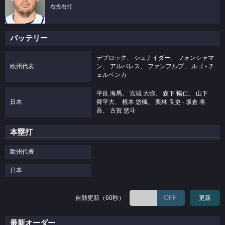
右投右打
バッテリー
デブロック、 シュナイダー、 フォンシャマ
欧州代表
ン、 アルバレス、 ファンフルプ、 ルゴ ‐ チ
ェルベンカ
平良 海馬、 宮城 大弥、 森下 暢仁、 山下
日本
舜平大、 根本 悠楓、 栗林 良吏 ‐ 坂倉 将
吾、 古賀 悠斗
本塁打
欧州代表
日本
OFF
自動更新（60秒）
更新
最新オーダー