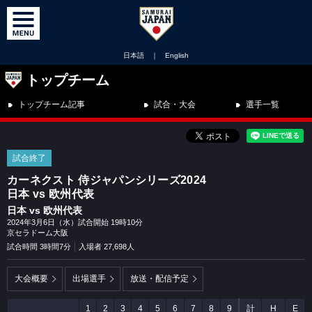
日本語
｜
English
トップチーム
トップチーム記事
試合・大会
選手一覧
試合終了
カーネクスト 侍ジャパンシリーズ2024
日本 vs 欧州代表
日本 vs 欧州代表
2024年3月6日（水）試合開始 19時10分
京セラドーム大阪
試合時間 3時間7分
入場者 27,698人
大会概要
出場選手
放送・配信予定
1
2
3
4
5
6
7
8
9
計
H
E