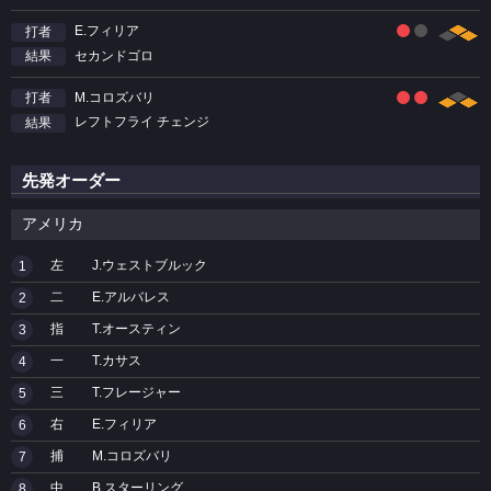
E.フィリア
打者
セカンドゴロ
結果
M.コロズバリ
打者
レフトフライ チェンジ
結果
先発オーダー
アメリカ
左
J.ウェストブルック
1
二
E.アルバレス
2
指
T.オースティン
3
一
T.カサス
4
三
T.フレージャー
5
右
E.フィリア
6
捕
M.コロズバリ
7
中
B.スターリング
8