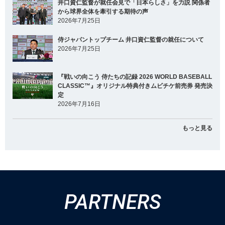
井口資仁監督が就任会見で「日本らしさ」を力説 関係者
から球界全体を牽引する期待の声
2026年7月25日
侍ジャパントップチーム 井口資仁監督の就任について
2026年7月25日
『戦いの向こう 侍たちの記録 2026 WORLD BASEBALL
CLASSIC™』オリジナル特典付きムビチケ前売券 発売決
定
2026年7月16日
もっと見る
PARTNERS