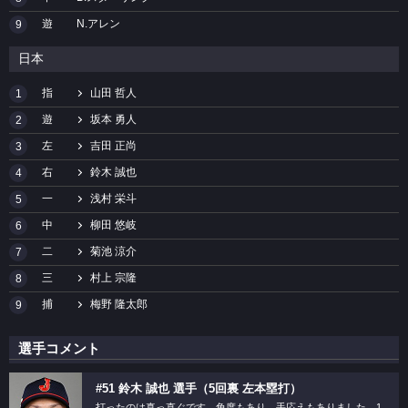
遊
N.アレン
9
日本
指
山田 哲人
1
遊
坂本 勇人
2
左
吉田 正尚
3
右
鈴木 誠也
4
一
浅村 栄斗
5
中
柳田 悠岐
6
二
菊池 涼介
7
三
村上 宗隆
8
捕
梅野 隆太郎
9
選手コメント
#51 鈴木 誠也 選手（5回裏 左本塁打）
打ったのは真っ直ぐです。角度もあり、手応えもありました。1