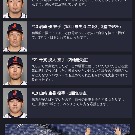
点ずつ、諦めずに反撃していきます。
#13 岩崎 優 投手（1/3回無失点 二死2、3塁で登板）
積極的に振ってくることは分かっていたので自信を持って投げ
て、3アウト目をとれて良かったです。
#21 千賀 滉大 投手（2回無失点）
久しぶりの実戦でしたが、この場面に使っていただいたことを意
気に感じて投げました。抑えないといけない立場なので梅野さん
がどんなワンバウンドでも止めてくれたおかげで無失点でいけて
良かったです。
#19 山﨑 康晃 投手（1回無失点）
味方ががんばっていたので、自分の仕事を全うするつもりでし
た。最後の1球まで、ベンチから味方を応援します。