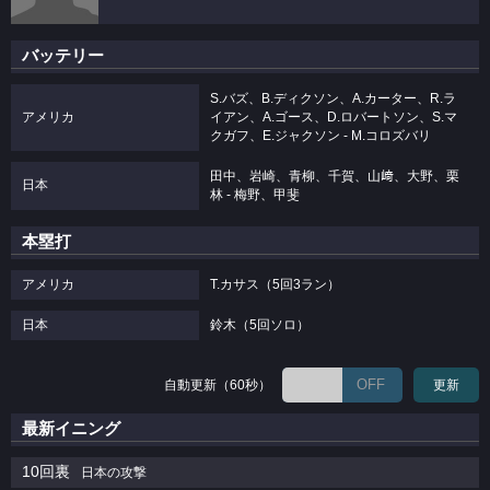
バッテリー
S.バズ、B.ディクソン、A.カーター、R.ラ
アメリカ
イアン、A.ゴース、D.ロバートソン、S.マ
クガフ、E.ジャクソン - M.コロズバリ
田中、岩崎、青柳、千賀、山﨑、大野、栗
日本
林 - 梅野、甲斐
本塁打
アメリカ
T.カサス（5回3ラン）
日本
鈴木（5回ソロ）
OFF
自動更新（60秒）
更新
最新イニング
10回裏
日本の攻撃