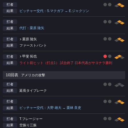
打者
ピッチャー交代：S.マクガフ → E.ジャクソン
結果
打者
代打：栗原 陵矢
結果
栗原 陵矢
打者
ファーストバント
結果
甲斐 拓也
打者
ライト前ヒット（打点1） 試合終了 日本代表がサヨナラ勝利
結果
10回表
アメリカの攻撃
打者
延長タイブレーク
結果
打者
ピッチャー交代：大野 雄大 → 栗林 良吏
結果
T.フレージャー
打者
空振り三振
結果