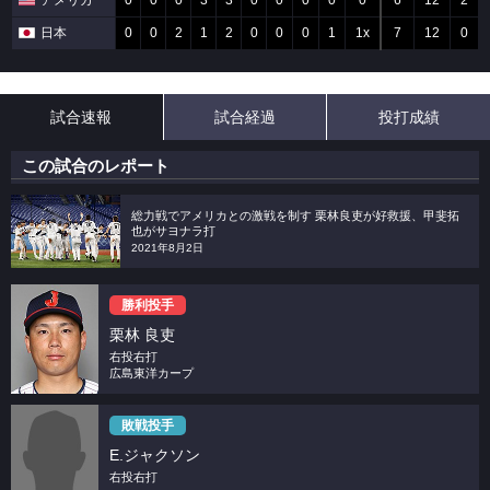
アメリカ
0
0
0
3
3
0
0
0
0
0
6
12
2
日本
0
0
2
1
2
0
0
0
1
1x
7
12
0
試合速報
試合経過
投打成績
この試合のレポート
総力戦でアメリカとの激戦を制す 栗林良吏が好救援、甲斐拓
也がサヨナラ打
2021年8月2日
勝利投手
栗林 良吏
右投右打
広島東洋カープ
敗戦投手
E.ジャクソン
右投右打