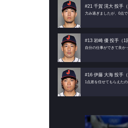
#21 千賀 滉大 投
力み過ぎましたが、0点
#13 岩崎 優 投手（
自分の仕事ができて良か
#16 伊藤 大海 投
1点差を任せてもらえた