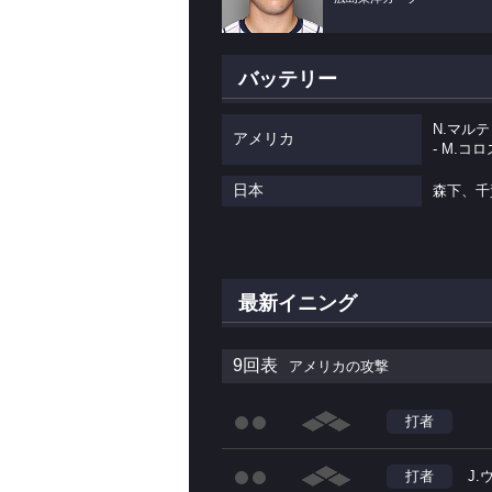
バッテリー
N.マル
アメリカ
- M.コ
日本
森下、千
最新イニング
9回表
アメリカの攻撃
打者
打者
J