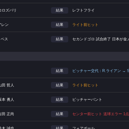
.コロズバリ
結果
レフトフライ
アレン
結果
ライト前ヒット
ロペス
結果
セカンドゴロ 試合終了 日本が金
結果
ピッチャー交代：R.ライアン → 
山田 哲人
結果
ライト前ヒット
坂本 勇人
結果
ピッチャーバント
吉田 正尚
結果
センター前ヒット 送球エラー 1
鈴木 誠也
結果
フォアボール