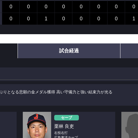
0
0
0
0
0
0
0
0
0
0
1
0
0
0
0
1
試合経過
年ぶりとなる悲願の金メダル獲得 高い守備力と強い結束力が光る
セーブ
栗林 良吏
右投右打
広島東洋カープ