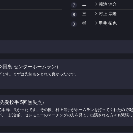
二
菊池 涼介
7
三
村上 宗隆
8
捕
甲斐 拓也
9
手（3回裏 センターホームラン）
プです。まずは先制点をとれて良かったです。
手（先発投手 5回無失点）
て本当に良かったです。その後、村上選手がホームランを打ってくれたので0
が、（試合前）セレモニーのマーチングの方を見て、出演される方々も緊張し