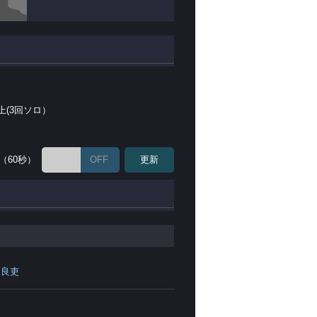
上(3回ソロ）
（60秒）
OFF
更新
 良吏