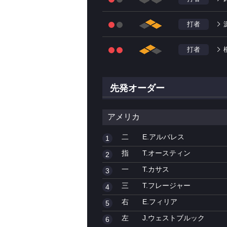
打者
打者
先発オーダー
アメリカ
二
E.アルバレス
1
指
T.オースティン
2
一
T.カサス
3
三
T.フレージャー
4
右
E.フィリア
5
左
J.ウェストブルック
6