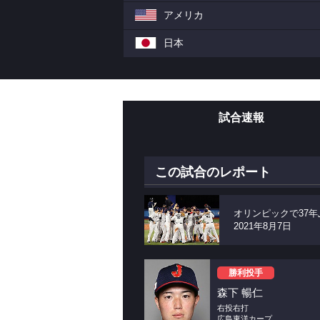
アメリカ
日本
試合速報
この試合のレポート
オリンピックで37
2021年8月7日
勝利投手
森下 暢仁
右投右打
広島東洋カープ