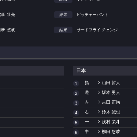
源田 壮亮
結果
ピッチャーバント
柳田 悠岐
結果
サードフライ チェンジ
日本
指
山田 哲人
1
遊
坂本 勇人
2
左
吉田 正尚
3
右
鈴木 誠也
4
一
浅村 栄斗
5
中
柳田 悠岐
6