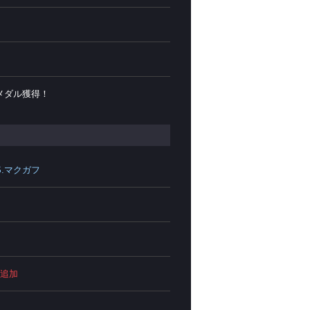
メダル獲得！
S.マクガフ
点追加