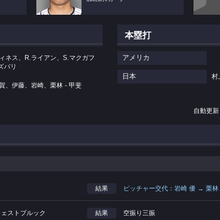
本塁打
アメリカ
ティネス、R.ライアン、S.マクガフ
ロズバリ
日本
村
賀、伊藤、岩崎、栗林 - 甲斐
自動更新
結果
ピッチャー交代：岩崎 優 → 栗林
.ウェストブルック
結果
空振り三振