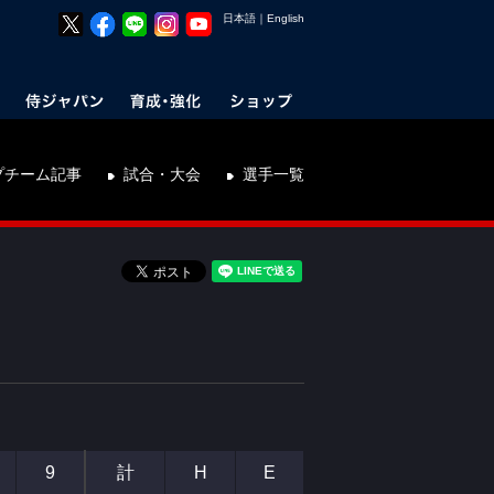
日本語
｜
English
プチーム記事
試合・大会
選手一覧
9
計
H
E