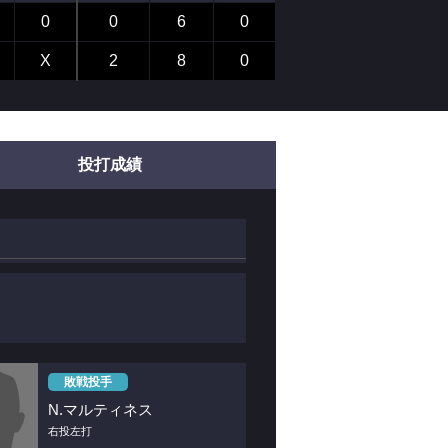
0
0
6
0
X
2
8
0
投打成績
敗戦投手
N.マルティネス
右投左打