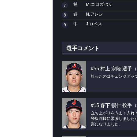
捕
M.コロズバリ
7
遊
N.アレン
8
中
J.ロペス
9
選手コメント
#55 村上 宗隆 選
打ったのはチェンジアッ
#15 森下 暢仁 投
立ち上がりをうまく入れ
登板同様に緊張しました
楽になりました。