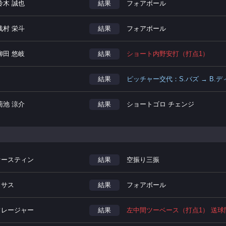
鈴木 誠也
結果
フォアボール
浅村 栄斗
結果
フォアボール
柳田 悠岐
結果
ショート内野安打（打点1）
結果
ピッチャー交代：S.バズ → B.
菊池 涼介
結果
ショートゴロ チェンジ
.オースティン
結果
空振り三振
カサス
結果
フォアボール
.フレージャー
結果
左中間ツーベース（打点1） 送