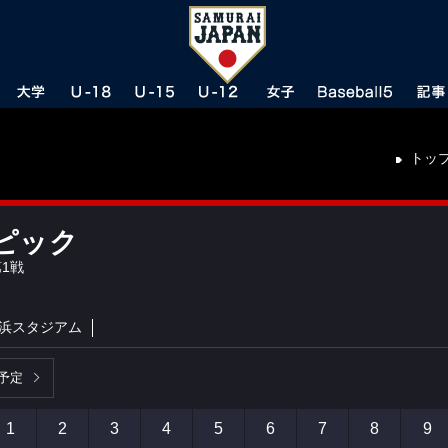
トッ
ピック
1戦
浜スタジアム
予定
1
2
3
4
5
6
7
8
9