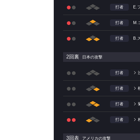
打者
E.
打者
M
打者
B
2回裏
日本の攻撃
打者
打者
打者
打者
3回表
アメリカの攻撃