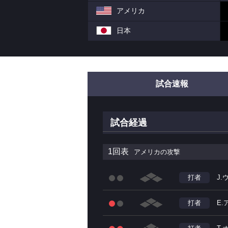
アメリカ
日本
試合速報
試合経過
1回表
アメリカの攻撃
打者
J
打者
E