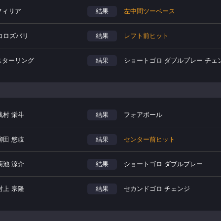
フィリア
結果
左中間ツーベース
.コロズバリ
結果
レフト前ヒット
.スターリング
結果
ショートゴロ ダブルプレー チェ
浅村 栄斗
結果
フォアボール
柳田 悠岐
結果
センター前ヒット
菊池 涼介
結果
ショートゴロ ダブルプレー
村上 宗隆
結果
セカンドゴロ チェンジ