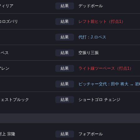
フィリア
結果
デッドボール
.コロズバリ
結果
レフト前ヒット（打点1）
結果
代打：J.ロペス
ロペス
結果
空振り三振
アレン
結果
ライト線ツーベース（打点1）
結果
ピッチャー交代：田中 将大 → 岩
.ウェストブルック
結果
ショートゴロ チェンジ
村上 宗隆
結果
フォアボール