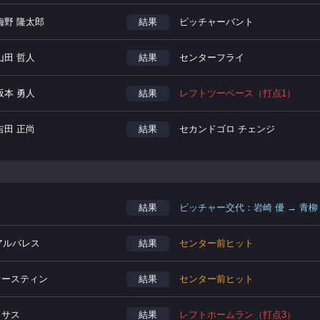
梅野 隆太郎
結果
ピッチャーバント
山田 哲人
結果
センターフライ
坂本 勇人
結果
レフトツーベース（打点1）
吉田 正尚
結果
セカンドゴロ チェンジ
結果
ピッチャー交代：岩崎 優 → 青柳
.アルバレス
結果
センター前ヒット
.オースティン
結果
センター前ヒット
カサス
結果
レフトホームラン（打点3）