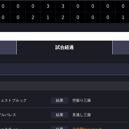
0
0
0
3
3
0
0
0
0
0
0
2
1
2
0
0
0
1
試合経過
.ウェストブルック
結果
空振り三振
.アルバレス
結果
見逃し三振