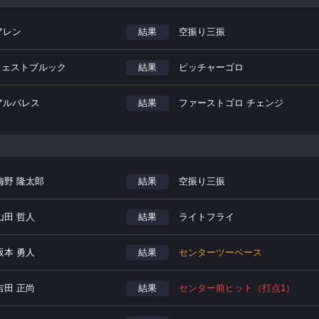
アレン
結果
空振り三振
.ウェストブルック
結果
ピッチャーゴロ
.アルバレス
結果
ファーストゴロ チェンジ
梅野 隆太郎
結果
空振り三振
山田 哲人
結果
ライトフライ
坂本 勇人
結果
センターツーベース
吉田 正尚
結果
センター前ヒット（打点1）