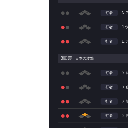
打者
N.
打者
J
打者
E
3回裏
日本の攻撃
打者
打者
打者
打者