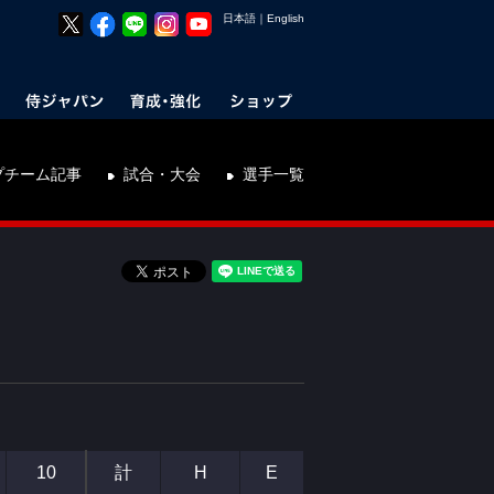
日本語
｜
English
プチーム記事
試合・大会
選手一覧
10
計
H
E