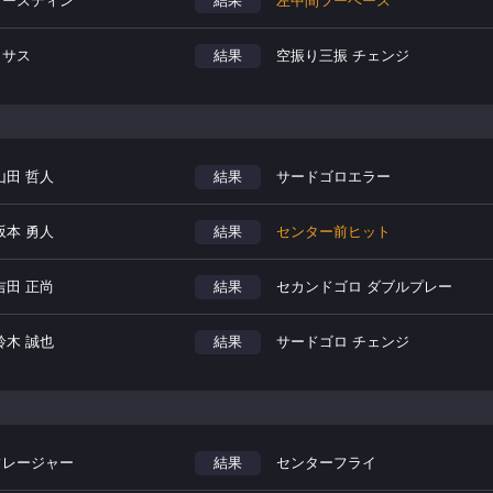
.オースティン
結果
左中間ツーベース
カサス
結果
空振り三振 チェンジ
山田 哲人
結果
サードゴロエラー
坂本 勇人
結果
センター前ヒット
吉田 正尚
結果
セカンドゴロ ダブルプレー
鈴木 誠也
結果
サードゴロ チェンジ
.フレージャー
結果
センターフライ