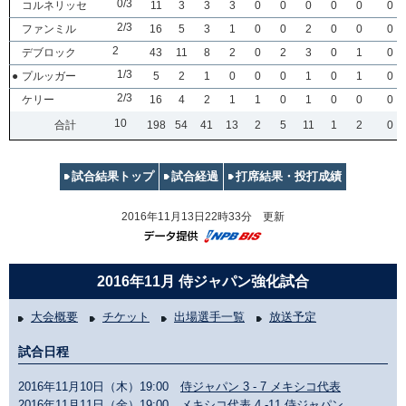
0/3
コルネリッセ
11
3
3
3
0
0
0
0
0
0
2/3
ファンミル
16
5
3
1
0
0
2
0
0
0
2
デブロック
43
11
8
2
0
2
3
0
1
0
1/3
●
プルッガー
5
2
1
0
0
0
1
0
1
0
2/3
ケリー
16
4
2
1
1
0
1
0
0
0
10
合計
198
54
41
13
2
5
11
1
2
0
試合結果トップ
試合経過
打席結果・投打成績
2016年11月13日22時33分 更新
2016年11月 侍ジャパン強化試合
大会概要
チケット
出場選手一覧
放送予定
試合日程
2016年11月10日（木）19:00
侍ジャパン 3 - 7 メキシコ代表
2016年11月11日（金）19:00
メキシコ代表 4 -11 侍ジャパン