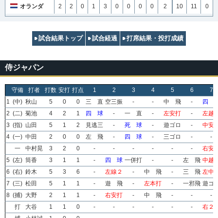
オランダ
2
2
0
1
3
0
0
0
0
2
10
11
0
試合結果トップ
試合経過
打席結果・投打成績
侍ジャパン
守備
打者
打数
安打
打点
1
2
3
4
5
6
7
1
(中)
秋山
5
0
0
三 直
空三振
-
-
中 飛
-
四 
2
(二)
菊池
4
2
1
四 球
-
一 直
-
左安打
-
左越
3
(指)
山田
5
1
2
見逃三
-
死 球
-
遊ゴロ
-
中安
4
(一)
中田
2
0
0
左 飛
-
四 球
-
三ゴロ
-
-
一
中村晃
3
2
0
-
-
-
-
-
-
右安
5
(左)
筒香
3
1
1
-
四 球
一併打
-
-
左 飛
中越
6
(右)
鈴木
5
3
6
-
左線２
-
中 飛
-
三 飛
左中
7
(三)
松田
5
1
1
-
遊 飛
-
左本打
-
一邪飛
遊ゴ
8
(捕)
大野
2
1
1
-
右安打
-
中 飛
-
-
-
打
大谷
1
1
0
-
-
-
-
-
-
右２