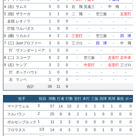
4
(右)
サムス
5
0
0
右 飛
見逃三
-
中 飛
-
空
5
(指)
ザラーガ
3
1
0
二 飛
-
空三振
-
左安打
走指
レオノラ
1
0
0
-
-
-
-
-
打指
ウルバヌス
1
0
0
-
-
-
-
-
6
(捕)
リカルド
4
2
2
三安打
-
空三振
-
四 球
7
(三)
Jureプロファー
3
0
0
三ゴロ
-
四 球
-
中 飛
打
ヴァンダーミーア
1
0
0
-
-
-
-
-
8
(二)
スコープ
5
2
3
-
空三振
-
左安打
左中本
9
(左)
ケンプ
3
2
0
-
中安打
-
右安打
三ゴロ
打
ボックハウト
1
0
0
-
-
-
-
-
左
ランペ
1
0
0
-
-
-
-
-
合計
39
11
9
投手
投回
球数
打者
打数
安打
本打
三振
四球
死球
暴投
ボーク
3
マークウェル
57
14
10
2
0
2
3
1
0
0
2
スルバラン
25
8
8
2
1
1
0
0
0
0
1
ボルセンブルック
11
3
3
0
0
0
0
0
0
0
1/3
フロラヌス
14
4
3
2
0
0
1
0
0
0