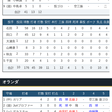
捕
小林誠
1
0
0
-
-
-
-
-
-
-
9
(遊)
中島卓
5
1
0
-
投ゴロ
-
空三振
-
-
二 
合計
41
13
12
投手
投回
球数
打者
打数
安打
本打
三振
四球
死球
暴投
ボーク
失点
自責
3
石田
58
16
13
5
0
4
2
1
0
0
4
4
2
田口
45
12
9
4
1
1
2
0
2
0
4
4
1
大瀬良
12
3
3
0
0
1
0
0
0
0
0
0
1
山﨑康
8
3
3
0
0
1
0
0
0
0
0
0
2
○
秋吉
33
7
7
1
0
2
0
0
0
0
0
0
1
S
千賀
20
4
4
1
0
3
0
0
3
0
2
0
10
合計
176
45
39
11
1
12
4
1
5
0
10
8
オランダ
守備
打者
打数
安打
打点
1
2
3
4
5
1
(中)
ガリア
4
2
0
四 球
左線２
-
空三振
遊ゴロ
2
(遊)
Juriプロファー
3
0
0
死 球
中 飛
-
四 球
-
二
3
(一)
デカスター
4
2
4
中安打
中越２
-
中犠飛
-
遊