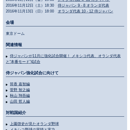
2016年11月12日（土）18:30
侍ジャパン 9 - 8 オランダ代表
2016年11月13日（日）18:00
オランダ代表 10 - 12 侍ジャパン
会場
東京ドーム
関連情報
侍ジャパンが11月に強化試合開催！ メキシコ代表、オランダ代表
と“本番モード”4試合
侍ジャパン強化試合に向けて
筒香 嘉智編
菅野 智之編
秋山 翔吾編
山田 哲人編
対戦国紹介
上園啓史が見たオランダ野球
メキシコ野球の実情と実力