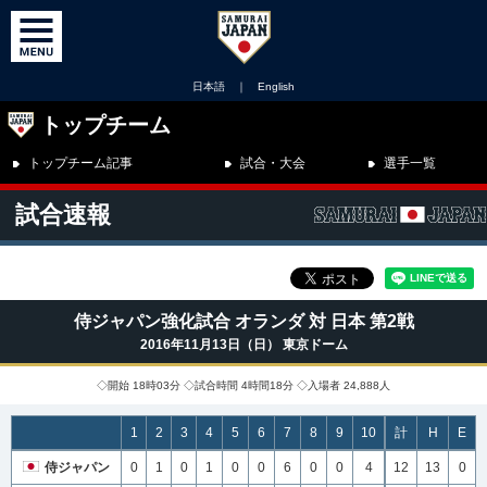
日本語
｜
English
トップチーム
トップチーム記事
試合・大会
選手一覧
試合速報
侍ジャパン強化試合 オランダ 対 日本 第2戦
2016年11月13日（日） 東京ドーム
◇開始 18時03分 ◇試合時間 4時間18分 ◇入場者 24,888人
1
2
3
4
5
6
7
8
9
10
計
H
E
侍ジャパン
0
1
0
1
0
0
6
0
0
4
12
13
0