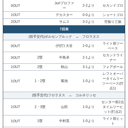
Juriプロファ
2-2より
セカンドゴロ
0OUT
ー
1OUT
デカスター
0-0より
ショートゴロ
2OUT
サムス
3-2より
空振り三振
7回表
(投手交代)ボルセンブルック → フロラヌス
ライト前ツー
(代打) 大谷
2-0より
0OUT
ベース
セカンドライ
2塁
中島卓
2-1より
0OUT
ナー
1OUT
2塁
秋山
3-1より
フォアボール
レフトオーバ
ータイムリー
1・2塁
菊池
1-0より
1OUT
ツーベース(打
点1)
(投手交代)フロラヌス → コルネリッセ
センター前2点
1OUT
2・3塁
山田
1-0より
タイムリーヒ
ット(打点2)
ライト前ヒッ
1塁
中村晃
1-0より
1OUT
ト