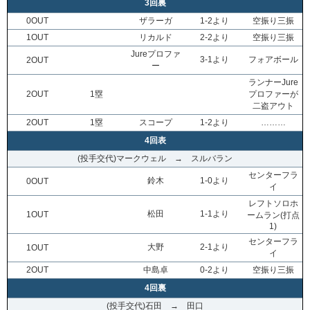
3回裏
0OUT
ザラーガ
1-2より
空振り三振
1OUT
リカルド
2-2より
空振り三振
Jureプロファ
3-1より
フォアボール
2OUT
ー
ランナーJure
2OUT
1塁
プロファーが
二盗アウト
2OUT
1塁
スコープ
1-2より
………
4回表
(投手交代)マークウェル → スルバラン
センターフラ
鈴木
1-0より
0OUT
イ
レフトソロホ
松田
1-1より
1OUT
ームラン(打点
1)
センターフラ
大野
2-1より
1OUT
イ
2OUT
中島卓
0-2より
空振り三振
4回裏
(投手交代)石田 → 田口