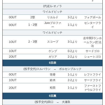
ト
(代走)レオノラ
ワイルドピッチ
0OUT
2塁
リカルド
3-2より
フォアボール
Jureプロファ
センターフラ
1・2塁
1-1より
0OUT
ー
イ
ワイルドピッチ
左中間3ランホ
2・3塁
スコープ
3-1より
1OUT
ームラン(打点
3)
1OUT
ケンプ
0-2より
サードゴロ
2OUT
ガリア
2-2より
ショートゴロ
6回表
(投手交代)スルバラン → ボルセンブルック
0OUT
筒香
1-1より
レフトフライ
1OUT
鈴木
2-2より
サードフライ
ファーストフ
松田
1-1より
2OUT
ァウルフライ
6回裏
(投手交代)田口 → 大瀬良