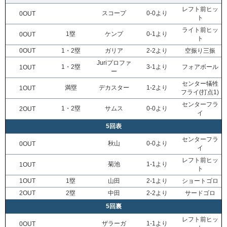
レフト前ヒッ
スコープ
0-0より
0OUT
ト
ライト前ヒッ
1塁
ケンプ
0-1より
0OUT
ト
0OUT
1・2塁
ガリア
2-2より
空振り三振
Juriプロファ
1・2塁
3-1より
フォアボール
1OUT
ー
センター犠牲
満塁
デカスター
1-2より
1OUT
フライ(打点1)
センターフラ
1・2塁
サムス
0-0より
2OUT
イ
5回表
センターフラ
秋山
0-0より
0OUT
イ
レフト前ヒッ
菊池
1-1より
1OUT
ト
1OUT
1塁
山田
2-1より
ショートゴロ
2OUT
2塁
中田
2-2より
サードゴロ
5回裏
レフト前ヒッ
ザラーガ
1-1より
0OUT