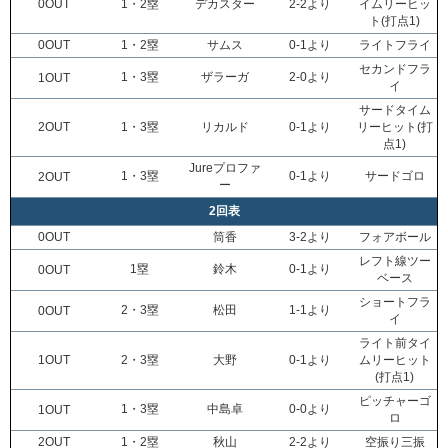
0OUT
1・2塁
デカスター
2-2より
イムリーヒッ
ト(打点1)
0OUT
1・2塁
サムス
0-1より
ライトフライ
セカンドフラ
1・3塁
ザラーガ
2-0より
1OUT
イ
サードタイム
2OUT
1・3塁
リカルド
0-1より
リーヒット(打
点1)
Jureプロファ
1・3塁
0-1より
サードゴロ
2OUT
ー
2回表
0OUT
筒香
3-2より
フォアボール
レフト線ツー
1塁
鈴木
0-1より
0OUT
ベース
ショートフラ
2・3塁
松田
1-1より
0OUT
イ
ライト前タイ
1OUT
2・3塁
大野
0-1より
ムリーヒット
(打点1)
ピッチャーゴ
1・3塁
中島卓
0-0より
1OUT
ロ
2OUT
1・2塁
秋山
2-2より
空振り三振