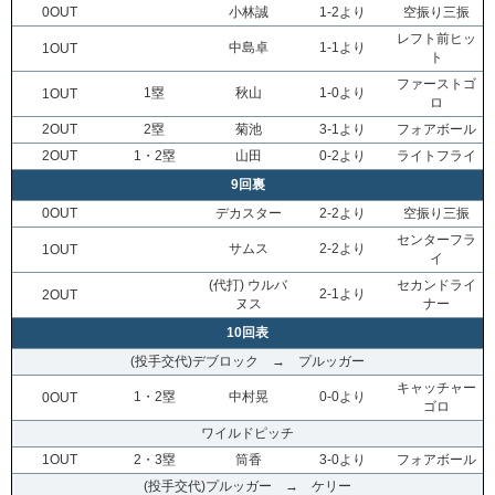
0OUT
小林誠
1-2より
空振り三振
レフト前ヒッ
中島卓
1-1より
1OUT
ト
ファーストゴ
1塁
秋山
1-0より
1OUT
ロ
2OUT
2塁
菊池
3-1より
フォアボール
2OUT
1・2塁
山田
0-2より
ライトフライ
9回裏
0OUT
デカスター
2-2より
空振り三振
センターフラ
サムス
2-2より
1OUT
イ
(代打) ウルバ
セカンドライ
2-1より
2OUT
ヌス
ナー
10回表
(投手交代)デブロック → プルッガー
キャッチャー
1・2塁
中村晃
0-0より
0OUT
ゴロ
ワイルドピッチ
1OUT
2・3塁
筒香
3-0より
フォアボール
(投手交代)プルッガー → ケリー