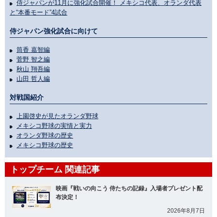
侍ジャパンが11月に強化試合開催！ メキシコ代表、オランダ代表
と“本番モード”4試合
侍ジャパン強化試合に向けて
筒香 嘉智編
菅野 智之編
秋山 翔吾編
山田 哲人編
対戦国紹介
上園啓史が見たオランダ野球
メキシコ野球の実情と実力
オランダ野球の歴史
メキシコ野球の歴史
トップチーム 関連記事
映画『戦いの向こう 侍たちの記録』入場者プレゼント配
布決定！
2026年8月7日