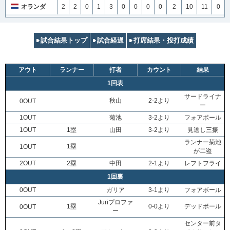
オランダ
2
2
0
1
3
0
0
0
0
2
10
11
0
試合結果トップ
試合経過
打席結果・投打成績
アウト
ランナー
打者
カウント
結果
1回表
サードライナ
秋山
2-2より
0OUT
ー
1OUT
菊池
3-2より
フォアボール
1OUT
1塁
山田
3-2より
見逃し三振
ランナー菊池
1塁
1OUT
が二盗
2OUT
2塁
中田
2-1より
レフトフライ
1回裏
0OUT
ガリア
3-1より
フォアボール
Juriプロファ
1塁
0-0より
デッドボール
0OUT
ー
センター前タ