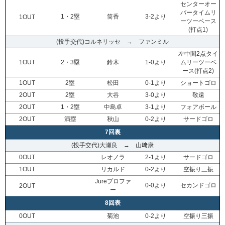
センターオー
バータイムリ
1・2塁
筒香
3-2より
1OUT
ーツーベース
(打点1)
(投手交代)コルネリッセ → ファンミル
左中間2点タイ
1OUT
2・3塁
鈴木
1-0より
ムリーツーベ
ース(打点2)
1OUT
2塁
松田
0-1より
ショートゴロ
2OUT
2塁
大谷
3-0より
敬遠
2OUT
1・2塁
中島卓
3-1より
フォアボール
2OUT
満塁
秋山
0-2より
サードゴロ
7回裏
(投手交代)大瀬良 → 山﨑康
0OUT
レオノラ
2-1より
サードゴロ
1OUT
リカルド
0-2より
空振り三振
Jureプロファ
0-0より
セカンドゴロ
2OUT
ー
8回表
0OUT
菊池
0-2より
空振り三振