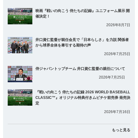
映画『戦いの向こう 侍たちの記録』ユニフォーム展示 開
催決定！
2026年8月7日
井口資仁監督が就任会見で「日本らしさ」を力説 関係者
から球界全体を牽引する期待の声
2026年7月25日
侍ジャパントップチーム 井口資仁監督の就任について
2026年7月25日
『戦いの向こう 侍たちの記録 2026 WORLD BASEBALL
CLASSIC™』オリジナル特典付きムビチケ前売券 発売決
定
2026年7月16日
もっと見る