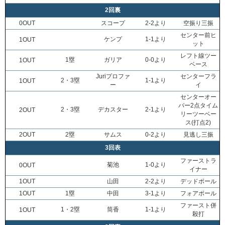
2回裏
0OUT
スコープ
2-2より
空振り三振
センター前ヒ
ケンプ
1-1より
1OUT
ット
レフト線ツー
1塁
ガリア
0-0より
1OUT
ベース
Juriプロファ
センターフラ
2・3塁
1-1より
1OUT
ー
イ
センターオー
バー2点タイム
2・3塁
デカスター
2-1より
2OUT
リーツーベー
ス(打点2)
2OUT
2塁
サムス
0-2より
見逃し三振
3回表
ファーストラ
菊池
1-0より
0OUT
イナー
1OUT
山田
2-2より
デッドボール
1OUT
1塁
中田
3-1より
フォアボール
ファースト併
1・2塁
筒香
1-1より
1OUT
殺打