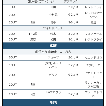
(投手交代)ファンミル → デブロック
1OUT
山田
2-0より
レフトフライ
レフト線ツー
中村晃
0-1より
2OUT
ベース
2OUT
2塁
筒香
3-0より
敬遠
ワイルドピッチ
2OUT
1・3塁
鈴木
3-2より
フォアボール
2OUT
満塁
松田
3-1より
レフトフライ
8回裏
(投手交代)山﨑康 → 秋吉
0OUT
スコープ
2-1より
セカンドゴロ
(代打) ボック
2-2より
空振り三振
1OUT
ハウト
セカンドヒッ
ガリア
0-2より
2OUT
ト
ランナーガリ
1塁
2OUT
アが二盗
Juriプロファ
ファーストゴ
2塁
2-2より
2OUT
ー
ロ
9回表