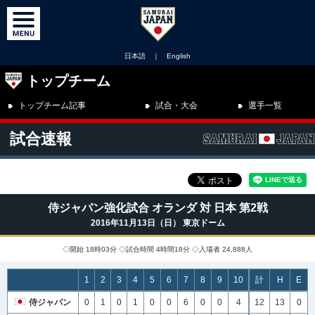
日本語
｜
English
トップチーム
トップチーム記事
試合・大会
選手一覧
試合速報
侍ジャパン強化試合 オランダ 対 日本 第2戦
2016年11月13日（日） 東京ドーム
◇開始 18時03分 ◇試合時間 4時間18分 ◇入場者 24,888人
1
2
3
4
5
6
7
8
9
10
計
H
E
侍ジャパン
0
1
0
1
0
0
6
0
0
4
12
13
0