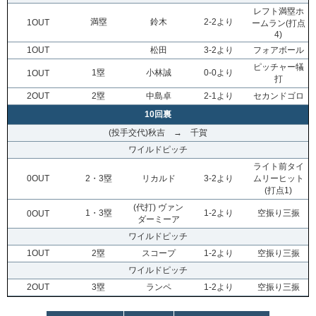
レフト満塁ホ
満塁
鈴木
2-2より
1OUT
ームラン(打点
4)
1OUT
松田
3-2より
フォアボール
ピッチャー犠
1塁
小林誠
0-0より
1OUT
打
2OUT
2塁
中島卓
2-1より
セカンドゴロ
10回裏
(投手交代)秋吉 → 千賀
ワイルドピッチ
ライト前タイ
0OUT
2・3塁
リカルド
3-2より
ムリーヒット
(打点1)
(代打) ヴァン
1・3塁
1-2より
空振り三振
0OUT
ダーミーア
ワイルドピッチ
1OUT
2塁
スコープ
1-2より
空振り三振
ワイルドピッチ
2OUT
3塁
ランペ
1-2より
空振り三振