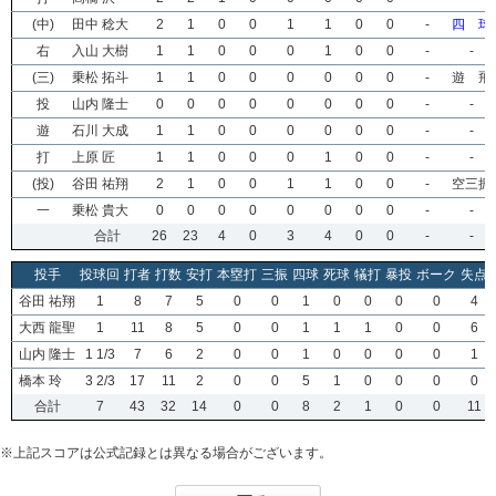
(中)
田中 稔大
2
1
0
0
1
1
0
0
-
四 球
右
入山 大樹
1
1
0
0
0
1
0
0
-
-
(三)
乗松 拓斗
1
1
0
0
0
0
0
0
-
遊 飛
投
山内 隆士
0
0
0
0
0
0
0
0
-
-
遊
石川 大成
1
1
0
0
0
0
0
0
-
-
打
上原 匠
1
1
0
0
0
1
0
0
-
-
(投)
谷田 祐翔
2
1
0
0
1
1
0
0
-
空三振
一
乗松 貴大
0
0
0
0
0
0
0
0
-
-
合計
26
23
4
0
3
4
0
0
-
-
投手
投球回
打者
打数
安打
本塁打
三振
四球
死球
犠打
暴投
ボーク
失点
谷田 祐翔
1
8
7
5
0
0
1
0
0
0
0
4
大西 龍聖
1
11
8
5
0
0
1
1
1
0
0
6
山内 隆士
1 1/3
7
6
2
0
0
1
0
0
0
0
1
橋本 玲
3 2/3
17
11
2
0
0
5
1
0
0
0
0
合計
7
43
32
14
0
0
8
2
1
0
0
11
※上記スコアは公式記録とは異なる場合がございます。