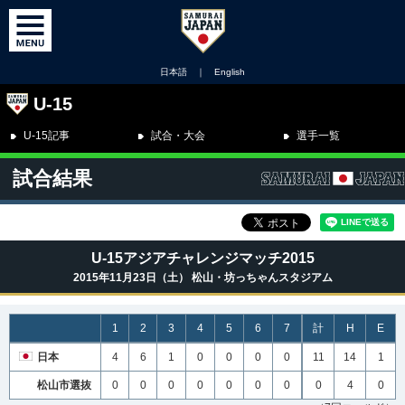
日本語
｜
English
U-15
U-15記事
試合・大会
選手一覧
試合結果
U-15アジアチャレンジマッチ2015
2015年11月23日（土） 松山・坊っちゃんスタジアム
1
2
3
4
5
6
7
計
H
E
日本
4
6
1
0
0
0
0
11
14
1
松山市選抜
0
0
0
0
0
0
0
0
4
0