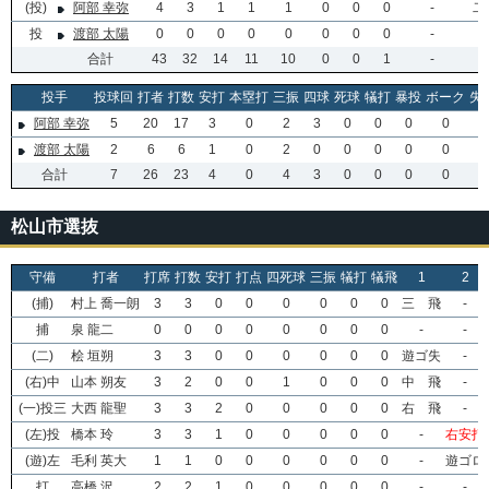
(投)
阿部 幸弥
4
3
1
1
1
0
0
0
-
二
投
渡部 太陽
0
0
0
0
0
0
0
0
-
合計
43
32
14
11
10
0
0
1
-
投手
投球回
打者
打数
安打
本塁打
三振
四球
死球
犠打
暴投
ボーク
失
阿部 幸弥
5
20
17
3
0
2
3
0
0
0
0
0
渡部 太陽
2
6
6
1
0
2
0
0
0
0
0
0
合計
7
26
23
4
0
4
3
0
0
0
0
0
松山市選抜
守備
打者
打席
打数
安打
打点
四死球
三振
犠打
犠飛
1
2
(捕)
村上 喬一朗
3
3
0
0
0
0
0
0
三 飛
-
捕
泉 龍二
0
0
0
0
0
0
0
0
-
-
(二)
桧 垣朔
3
3
0
0
0
0
0
0
遊ゴ失
-
(右)中
山本 朔友
3
2
0
0
1
0
0
0
中 飛
-
(一)投三
大西 龍聖
3
3
2
0
0
0
0
0
右 飛
-
(左)投
橋本 玲
3
3
1
0
0
0
0
0
-
右安打
(遊)左
毛利 英大
1
1
0
0
0
0
0
0
-
遊ゴロ
打
高橋 沢
2
2
1
0
0
0
0
0
-
-