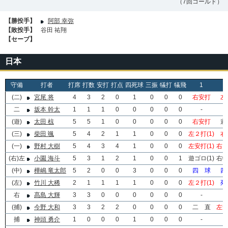
（7回コールド）
【勝投手】
阿部 幸弥
【敗投手】
谷田 祐翔
【セーブ】
日本
守備
打者
打席
打数
安打
打点
四死球
三振
犠打
犠飛
1
(二)
宮尾 将
4
3
2
0
1
0
0
0
右安打
左
二
坂本 幹太
1
1
1
0
0
0
0
0
-
(遊)
太田 椋
5
5
1
0
0
0
0
0
右安打
遊
(三)
柴田 颯
5
4
2
1
1
0
0
0
左２打(1)
右
(一)
野村 大樹
5
4
3
4
1
0
0
0
左安打(1)
右２
(右)左
小園 海斗
5
3
1
2
1
0
0
1
遊ゴロ(1)
右犠
(中)
樺嶋 竜太郎
5
2
0
0
3
0
0
0
四 球
四
(左)
竹川 大稀
2
1
1
1
1
0
0
0
左２打(1)
死
右
髙島 大輝
3
3
0
0
0
0
0
0
-
(捕)
今野 大和
3
3
2
2
0
0
0
0
二 直
左安
捕
神頭 勇介
1
0
0
0
1
0
0
0
-