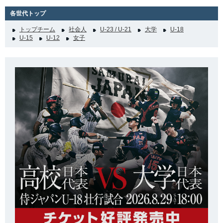
各世代トップ
トップチーム
社会人
U-23 / U-21
大学
U-18
U-15
U-12
女子