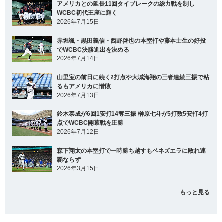
アメリカとの延長11回タイブレークの総力戦を制し
WCBC初代王座に輝く
2026年7月15日
赤堀颯・黒田義信・西野啓也の本塁打や藤本士生の好投
でWCBC決勝進出を決める
2026年7月14日
山里宝の前日に続く2打点や大城海翔の三者連続三振で粘
るもアメリカに惜敗
2026年7月13日
鈴木泰成が6回1安打14奪三振 榊原七斗が5打数5安打4打
点でWCBC開幕戦を圧勝
2026年7月12日
森下翔太の本塁打で一時勝ち越すもベネズエラに敗れ連
覇ならず
2026年3月15日
もっと見る