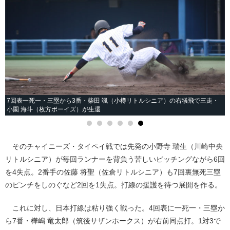
7回表一死一・三塁から3番・柴田 颯（小樽リトルシニア）の右犠飛で三走・
小園 海斗（枚方ボーイズ）が生還
そのチャイニーズ・タイペイ戦では先発の小野寺 瑞生（川崎中央
リトルシニア）が毎回ランナーを背負う苦しいピッチングながら6回
を4失点。2番手の佐藤 将聖（佐倉リトルシニア）も7回裏無死三塁
のピンチをしのぐなど2回を1失点。打線の援護を待つ展開を作る。
これに対し、日本打線は粘り強く戦った。4回表に一死一・三塁か
ら7番・樺嶋 竜太郎（筑後サザンホークス）が右前同点打。1対3で