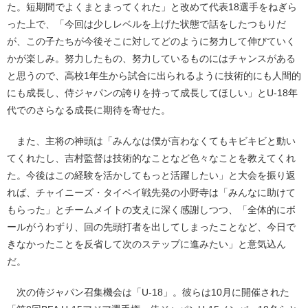
た。短期間でよくまとまってくれた」と改めて代表18選手をねぎら
った上で、「今回は少しレベルを上げた状態で話をしたつもりだ
が、この子たちが今後そこに対してどのように努力して伸びていく
かが楽しみ。努力したもの、努力しているものにはチャンスがある
と思うので、高校1年生から試合に出られるように技術的にも人間的
にも成長し、侍ジャパンの誇りを持って成長してほしい」とU-18年
代でのさらなる成長に期待を寄せた。
また、主将の神頭は「みんなは僕が言わなくてもキビキビと動い
てくれたし、吉村監督は技術的なことなど色々なことを教えてくれ
た。今後はこの経験を活かしてもっと活躍したい」と大会を振り返
れば、チャイニーズ・タイペイ戦先発の小野寺は「みんなに助けて
もらった」とチームメイトの支えに深く感謝しつつ、「全体的にボ
ールがうわずり、回の先頭打者を出してしまったことなど、今日で
きなかったことを反省して次のステップに進みたい」と意気込ん
だ。
次の侍ジャパン召集機会は「U-18」。彼らは10月に開催された