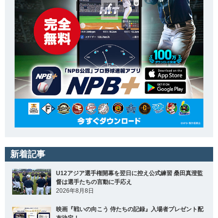
新着記事
U12アジア選手権開幕を翌日に控え公式練習 桑田真澄監
督は選手たちの言動に手応え
2026年8月8日
映画『戦いの向こう 侍たちの記録』入場者プレゼント配
布決定！