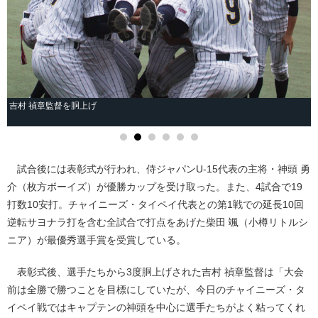
手
吉村 禎章監督を胴上げ
試合後には表彰式が行われ、侍ジャパンU-15代表の主将・神頭 勇
介（枚方ボーイズ）が優勝カップを受け取った。また、4試合で19
打数10安打。チャイニーズ・タイペイ代表との第1戦での延長10回
逆転サヨナラ打を含む全試合で打点をあげた柴田 颯（小樽リトルシ
ニア）が最優秀選手賞を受賞している。
表彰式後、選手たちから3度胴上げされた吉村 禎章監督は「大会
前は全勝で勝つことを目標にしていたが、今日のチャイニーズ・タ
イペイ戦ではキャプテンの神頭を中心に選手たちがよく粘ってくれ