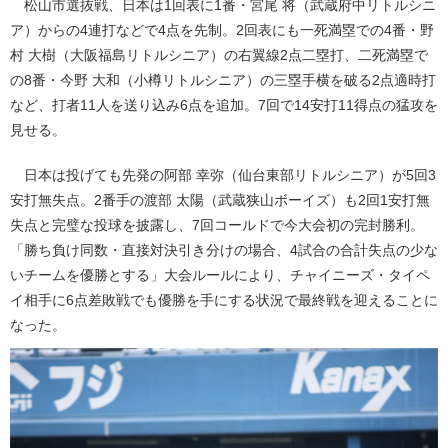
松山市選抜戦、日本は1回表に1番・宮尾 将（武蔵府中リトルシニ
ア）からの4連打などで4点を先制。2回表にも一死満塁での4番・野
村 大樹（大阪福島リトルシニア）の右翼線2点二塁打、二死満塁で
の8番・今野 大和（小樽リトルシニア）の三塁手横を破る2点適時打
など、打者11人を送り込み6点を追加。7回で14安打11得点の猛攻を
見せる。
日本は投げても先発の阿部 幸弥（仙台東部リトルシニア）が5回3
安打無失点。2番手の渡部 太陽（武蔵狭山ボーイズ）も2回1安打無
失点と完璧な投球を披露し、7回コールドで今大会初の完封勝利。
「勝ち負け同数・直接対決引き分けの場合、4試合の合計失点の少な
いチームを優勝とする」大会ルールにより、チャイニーズ・タイペ
イ相手に6点差敗戦でも優勝を手にする状況で最終戦を迎えることに
なった。