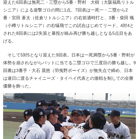
迎えた6回表は無死二・三塁から5番・野村 大樹（大阪福島リトル
シニア）による遊撃ゴロの間に1点。7回表は一死一・二塁から2
番・宮田 蒼太（佐倉リトルシニア）の右前適時打と、3番・柴田 颯
（小樽リトルシニア）の右犠飛でこの試合はじめてリード。4対4と
された8回表には2失策と暴投が絡み再び勝ち越しとなる5点目をあ
げる。
そして5対5となり迎えた9回表。日本は一死満塁から5番・野村が
体勢を崩されながらバットに当てる二塁ゴロで三度目の勝ち越し。9
回裏は3番手・大石 晨慈（羽曳野ボーイズ）が無失点で締め、日本
は連日に渡るチャイニーズ・タイペイ代表との激戦を制しての全勝
優勝を飾った。