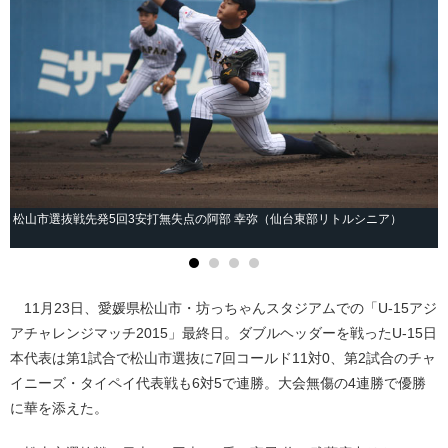
松山市選抜戦先発5回3安打無失点の阿部 幸弥（仙台東部リトルシニア）
11月23日、愛媛県松山市・坊っちゃんスタジアムでの「U-15アジ
アチャレンジマッチ2015」最終日。ダブルヘッダーを戦ったU-15日
本代表は第1試合で松山市選抜に7回コールド11対0、第2試合のチャ
イニーズ・タイペイ代表戦も6対5で連勝。大会無傷の4連勝で優勝
に華を添えた。