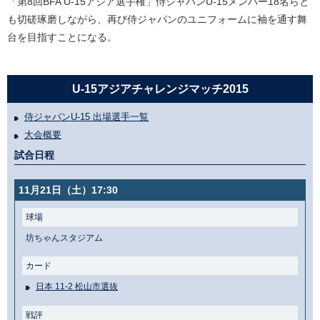
「第8回BFA U-15アジア選手権」侍ジャパンU-15メンバー18名らと
も切磋琢磨しながら、再び侍ジャパンのユニフォームに袖を通す舞
台を目指すことになる。
U-15アジアチャレンジマッチ2015
侍ジャパンU-15 出場選手一覧
大会概要
試合日程
11月21日（土）17:30
球場
坊ちゃんスタジアム
カード
日本 11-2 松山市選抜
戦評