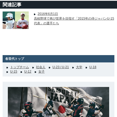
関連記事
2016年6月1日
高校野球で再び世界を目指す「2015年の侍ジャパンU-15
代表」の選手たち
各世代トップ
トップチーム
社会人
U-23 / U-21
大学
U-18
U-15
U-12
女子