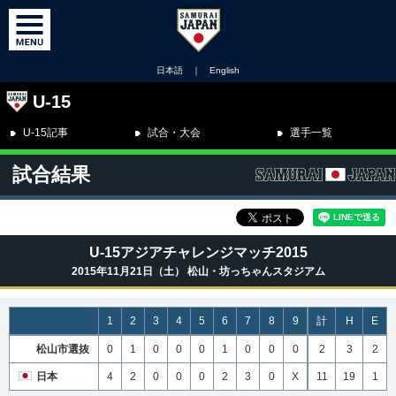
日本語
｜
English
U-15
U-15記事
試合・大会
選手一覧
試合結果
U-15アジアチャレンジマッチ2015
2015年11月21日（土） 松山・坊っちゃんスタジアム
1
2
3
4
5
6
7
8
9
計
H
E
松山市選抜
0
1
0
0
0
1
0
0
0
2
3
2
日本
4
2
0
0
0
2
3
0
X
11
19
1