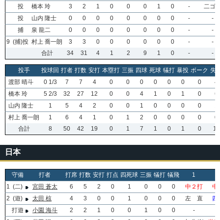
投
橋本 玲
3
2
1
0
0
0
1
0
-
二ゴ
投
山内 隆士
0
0
0
0
0
0
0
0
-
-
捕
泉 龍二
0
0
0
0
0
0
0
0
-
-
9
(捕)投
村上 喬一朗
3
3
0
0
0
0
0
0
-
-
合計
34
31
4
1
2
9
1
0
-
-
投手
投球回
打者
打数
安打
本塁打
三振
四球
死球
犠打
暴投
ボーク
失
渡部 晴斗
0 1/3
7
7
4
0
0
0
0
0
0
0
4
橋本 玲
5 2/3
32
27
12
0
0
4
1
0
1
0
6
山内 隆士
1
5
4
2
0
0
1
0
0
0
0
1
村上 喬一朗
1
6
4
1
0
1
2
0
0
0
0
0
合計
8
50
42
19
0
1
7
1
0
1
0
11
日本
守備
打者
打席
打数
安打
打点
四死球
三振
犠打
犠飛
1
1
(二)
宮田 蒼太
6
5
2
0
1
0
0
0
中２打
中
2
(遊)
太田 椋
4
3
0
0
1
0
0
0
左 直
四
打遊
小園 海斗
2
2
1
0
0
1
0
0
-