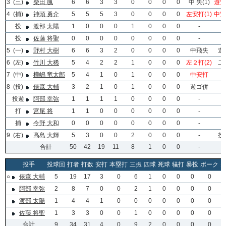
3
(三)
柴田 颯
6
6
3
3
0
0
0
0
中 失(1)
遊安
4
(捕)
神頭 勇介
5
5
5
3
0
0
0
0
左安打(1)
中安
投
渡部 太陽
1
0
0
0
1
0
0
0
-
投
佐藤 将聖
0
0
0
0
0
0
0
0
-
5
(一)
野村 大樹
6
6
3
2
0
0
0
0
中飛失
遊
6
(左)
竹川 大稀
5
4
2
2
1
0
0
0
左２打(2)
二
7
(中)
樺嶋 竜太郎
5
4
1
0
1
0
0
0
中安打
8
(投)
俵森 大輔
3
2
1
0
1
0
0
0
遊ゴ併
投遊
阿部 幸弥
1
1
1
1
0
0
0
0
-
打
宮尾 将
1
1
0
0
0
0
0
0
-
捕
今野 大和
0
0
0
0
0
0
0
0
-
9
(右)
髙島 大輝
5
3
0
0
2
0
0
0
-
投
合計
50
42
19
11
8
1
0
0
-
投手
投球回
打者
打数
安打
本塁打
三振
四球
死球
犠打
暴投
ボーク
○
俵森 大輔
5
19
17
3
0
6
1
0
0
0
0
阿部 幸弥
2
8
7
0
0
2
1
0
0
0
0
渡部 太陽
1
4
4
1
0
0
0
0
0
0
0
佐藤 将聖
1
3
3
0
0
1
0
0
0
0
0
合計
9
34
31
4
0
9
2
0
0
0
0