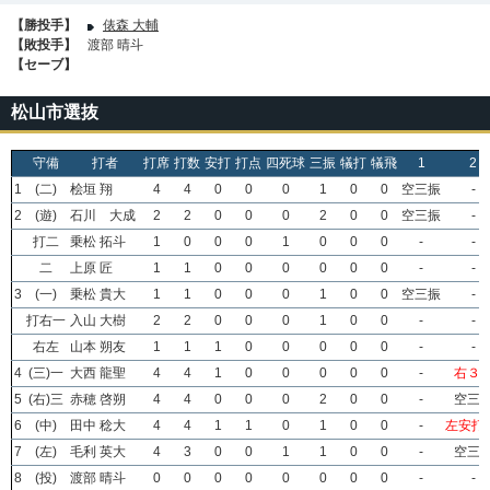
【勝投手】
俵森 大輔
【敗投手】
渡部 晴斗
【セーブ】
松山市選抜
守備
打者
打席
打数
安打
打点
四死球
三振
犠打
犠飛
1
2
1
(二)
桧垣 翔
4
4
0
0
0
1
0
0
空三振
-
2
(遊)
石川 大成
2
2
0
0
0
2
0
0
空三振
-
打二
乗松 拓斗
1
0
0
0
1
0
0
0
-
-
二
上原 匠
1
1
0
0
0
0
0
0
-
-
3
(一)
乗松 貴大
1
1
0
0
0
1
0
0
空三振
-
打右一
入山 大樹
2
2
0
0
0
1
0
0
-
-
右左
山本 朔友
1
1
1
0
0
0
0
0
-
-
4
(三)一
大西 龍聖
4
4
1
0
0
0
0
0
-
右３
5
(右)三
赤穂 啓朔
4
4
0
0
0
2
0
0
-
空三
6
(中)
田中 稔大
4
4
1
1
0
1
0
0
-
左安打(
7
(左)
毛利 英大
4
3
0
0
1
1
0
0
-
空三
8
(投)
渡部 晴斗
0
0
0
0
0
0
0
0
-
-