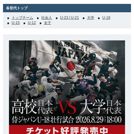
各世代トップ
トップチーム
社会人
U-23 / U-21
大学
U-18
U-15
U-12
女子