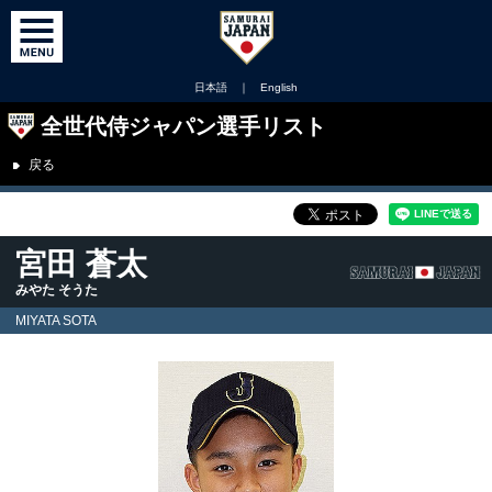
日本語
｜
English
全世代侍ジャパン選手リスト
戻る
宮田 蒼太
みやた そうた
MIYATA SOTA