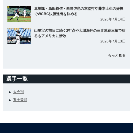
赤堀颯・黒田義信・西野啓也の本塁打や藤本士生の好投
でWCBC決勝進出を決める
2026年7月14日
山里宝の前日に続く2打点や大城海翔の三者連続三振で粘
るもアメリカに惜敗
2026年7月13日
もっと見る
選手一覧
大会別
五十音順