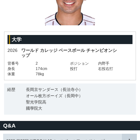
大学
2026
ワールド カレッジ ベースボール チャンピオンシ
ップ
背番号
2
ポジション
内野手
身長
174cm
投打
右投右打
体重
78kg
経歴
長岡京サンダース（長法寺小）
オール枚方ボーイズ（長岡中）
聖光学院高
國學院大
Q&A