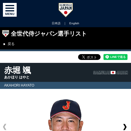
日本語
｜
English
全世代侍ジャパン選手リスト
戻る
赤堀 颯
あかほり はやと
AKAHORI HAYATO