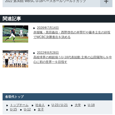
2022 第30回 WBSC U-18ベースボールワールドカップ
関連記事
2026年7月14日
赤堀颯・黒田義信・西野啓也の本塁打や藤本士生の好投
でWCBC決勝進出を決める
2022年8月28日
高校球界の精鋭揃うU-18代表始動 主将の山田陽翔らを中
心に初の世界一を目指す
各世代トップ
トップチーム
社会人
U-23 / U-21
大学
U-18
U-15
U-12
女子