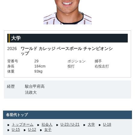
大学
2026
ワールド カレッジ ベースボール チャンピオンシ
ップ
背番号
29
ポジション
捕手
身長
184cm
投打
右投左打
体重
93kg
経歴
駿台甲府高
法政大
各世代トップ
トップチーム
社会人
U-23 / U-21
大学
U-18
U-15
U-12
女子