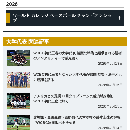
2026
ワールド カレッジ ベースボール チャンピオンシッ
プ
大学代表 関連記事
WCBC初代王者の大学代表 着実な準備と継承される勝者
のメンタリティーで栄光続く
2026年7月18日
WCBC初代王者となった大学代表が帰国 監督・選手とも
に感謝を語る
2026年7月16日
アメリカとの延長11回タイブレークの総力戦を制し
WCBC初代王座に輝く
2026年7月15日
赤堀颯・黒田義信・西野啓也の本塁打や藤本士生の好投
でWCBC決勝進出を決める
2026年7月14日