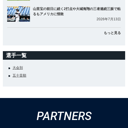
山里宝の前日に続く2打点や大城海翔の三者連続三振で粘
るもアメリカに惜敗
2026年7月13日
もっと見る
選手一覧
大会別
五十音順
PARTNERS