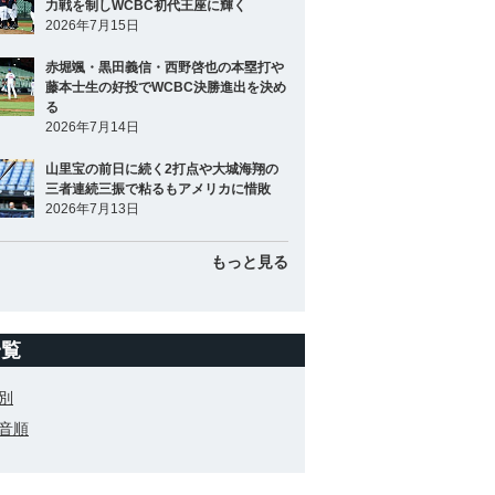
力戦を制しWCBC初代王座に輝く
2026年7月15日
赤堀颯・黒田義信・西野啓也の本塁打や
藤本士生の好投でWCBC決勝進出を決め
る
2026年7月14日
山里宝の前日に続く2打点や大城海翔の
三者連続三振で粘るもアメリカに惜敗
2026年7月13日
もっと見る
一覧
別
音順