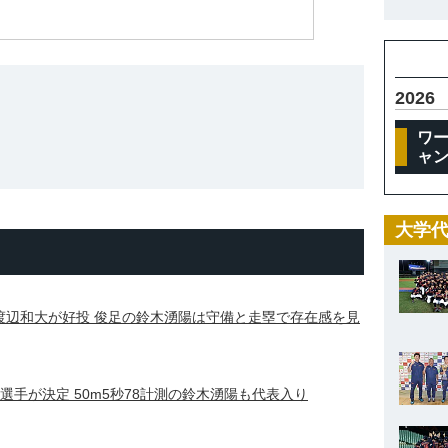
2026
ワー
ャ
大学代
の渡辺和大が好投 俊足の鈴木湧陽は守備と走塁で存在感を見
8選手が決定 50m5秒78計測の鈴木湧陽も代表入り