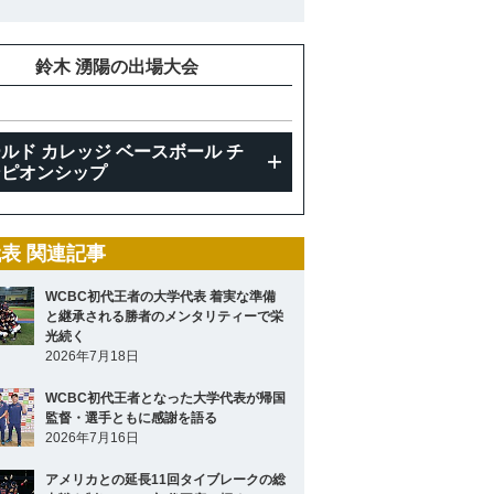
鈴木 湧陽の出場大会
ルド カレッジ ベースボール チ
ンピオンシップ
表 関連記事
WCBC初代王者の大学代表 着実な準備
と継承される勝者のメンタリティーで栄
光続く
2026年7月18日
WCBC初代王者となった大学代表が帰国
監督・選手ともに感謝を語る
2026年7月16日
アメリカとの延長11回タイブレークの総