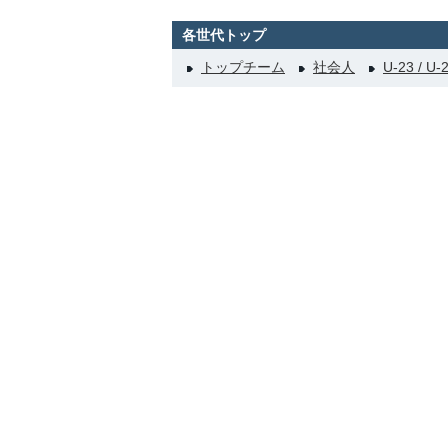
各世代トップ
トップチーム
社会人
U-23 / U-