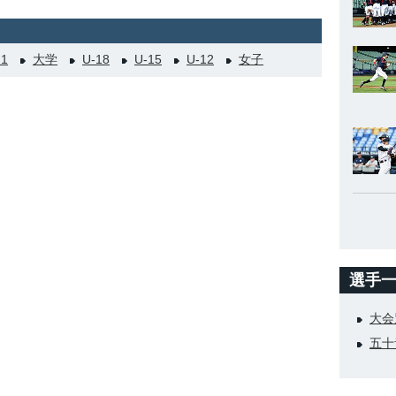
21
大学
U-18
U-15
U-12
女子
選手
大会
五十