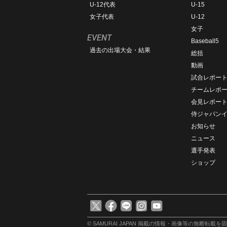
U-12代表
U-15
女子代表
U-12
女子
EVENT
Baseball5
過去の出場大会・結果
総括
動画
試合レポー
チームレポ
会見レポー
侍ジャパン
お知らせ
ニュース
選手発表
ショップ
© SAMURAI JAPAN
掲載の情報・画像等の無断転載を固