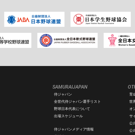
SAMURAIJAPAN
OT
侍ジャパン
育
ム
全世代侍ジャパン選手リスト
世
野球日本代表について
オ
出場スケジュール
サ
公式
侍ジャパンメディア情報
公