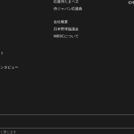
応援侍たまベヱ
I
侍ジャパン応援曲
会社概要
日本野球協議会
WBSCについて
ト
ート
ト
インタビュー
く禁じます