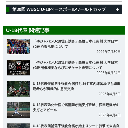
第30回 WBSC U-18ベースボールワールドカップ
U-18代表 関連記事
「侍ジャパンU-18壮行試合」高校日本代表 対 大学日本
代表 応援活動について
2026年7月30日
「侍ジャパンU-18壮行試合」高校日本代表 対 大学日本
代表 開催概要ならびにチケット販売について
2026年6月24日
U-18代表候補選手強化合宿打ち上げ 室内練習場でも織田
翔希らが積極的に意見交換
2026年4月5日
U-18代表強化合宿で高部陸が無安打投球、荻田翔惺が4
安打とアピール
2026年4月4日
U-18代表候補選手強化合宿が始まりシート打撃で末吉良