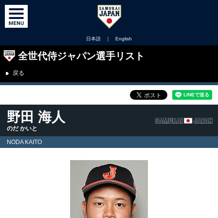
日本語
｜
English
全世代侍ジャパン選手リスト
戻る
野田 海人
のだ かいと
NODA KAITO