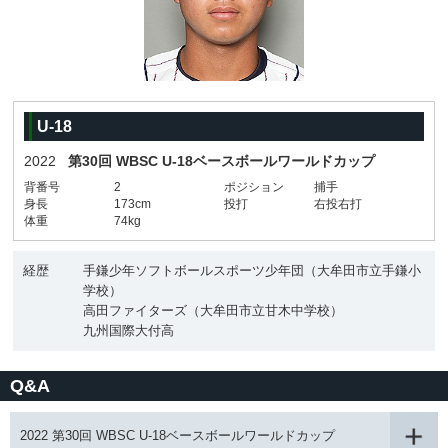
U-18
2022
第30回 WBSC U-18ベースボールワールドカップ
背番号
2
ポジション
捕手
身長
173cm
投打
右投右打
体重
74kg
経歴
手鎌少年ソフトボールスポーツ少年団（大牟田市立手鎌小
学校）
高田ファイターズ（大牟田市立甘木中学校）
九州国際大付高
Q&A
2022 第30回 WBSC U-18ベースボールワールドカップ