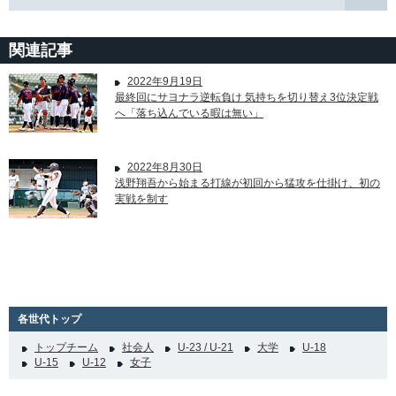
関連記事
2022年9月19日
最終回にサヨナラ逆転負け 気持ちを切り替え3位決定戦
へ「落ち込んでいる暇は無い」
2022年8月30日
浅野翔吾から始まる打線が初回から猛攻を仕掛け、初の
実戦を制す
各世代トップ
トップチーム
社会人
U-23 / U-21
大学
U-18
U-15
U-12
女子