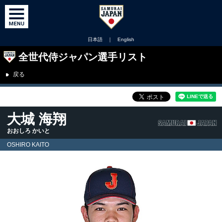
日本語
｜
English
全世代侍ジャパン選手リスト
戻る
大城 海翔
おおしろ かいと
OSHIRO KAITO