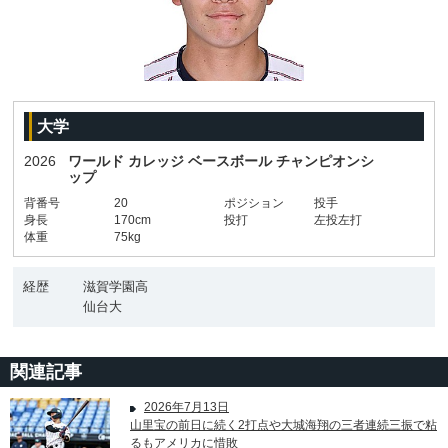
大学
2026
ワールド カレッジ ベースボール チャンピオンシ
ップ
背番号
20
ポジション
投手
身長
170cm
投打
左投左打
体重
75kg
経歴
滋賀学園高
仙台大
関連記事
2026年7月13日
山里宝の前日に続く2打点や大城海翔の三者連続三振で粘
るもアメリカに惜敗