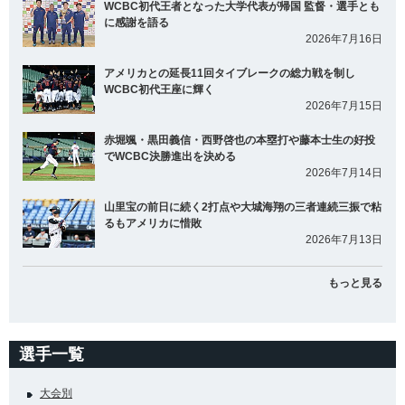
WCBC初代王者となった大学代表が帰国 監督・選手とも
に感謝を語る
2026年7月16日
アメリカとの延長11回タイブレークの総力戦を制し
WCBC初代王座に輝く
2026年7月15日
赤堀颯・黒田義信・西野啓也の本塁打や藤本士生の好投
でWCBC決勝進出を決める
2026年7月14日
山里宝の前日に続く2打点や大城海翔の三者連続三振で粘
るもアメリカに惜敗
2026年7月13日
もっと見る
選手一覧
大会別