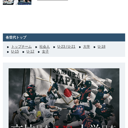
各世代トップ
トップチーム
社会人
U-23 / U-21
大学
U-18
U-15
U-12
女子